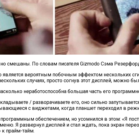
вно смешаны. По словам писателя Gizmodo Сэма Резерфорд
что является вероятным побочным эффектом нескольких сги
нескольких случаях, просто согнув этот дисплей, можно бы
«насколько неработоспособна большая часть его программн
кладываете / разворачиваете его, оно сильно запутывается
ывающиеся с виджетами, когда планшет переходил в режи
рограммным обеспечением, но усомнился в этом: «Я постуч
меню. Я развернул дисплей и стал ждать, пока экран перео
о к прайм-тайм.