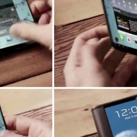
шел В Америке Алмаз Весом 7.46 Карата