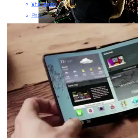
Как Сломать IPhone При Смене Даты
Whatsapp
Email
«Ошибка 1970» Дает Возможность На Все
Музыкантов Группы «Би-2» Задержала Т
Qualcomm Анонсировала Платформу Для 