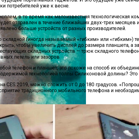
ки потребителей уже к весне.
ке Назвал Сервис «Яндекс.Путешествия»
плем, в то время как малоизвестная технологическая ком
 будет отправлен в течение ближайших двух-трех месяцев и
ъявлено больше устройств от разных производителей.
то складной (иногда называемый «гибким» или «гибким»)
ыть, чтобы увеличить дисплей до размера планшета, а зат
уществующих складных устройств — трюк складного телефон
ных петель или зазоров.
 собой телефон и планшет, это похоже на способ их объеди
ми одержимой технологией толпы Силиконовой долины? Э
на CES 2019, можно сложить от 0 до 180 градусов. «Попро
осприятие традиционного мобильного телефона и необход
оссии Продлили До Мая 2024