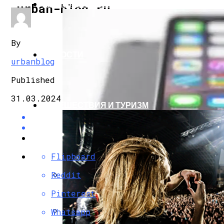
КОМПЬЮТЕРЫ И ГАДЖЕТЫ
urban-blog.ru
By
НОВОСТИ
urbanblog
Published
31.03.2024
ПУТЕШЕСТВИЯ И ТУРИЗМ
Flipboard
Reddit
Samsung, Вероятно, Не Будет Производит
Pinterest
Whatsapp