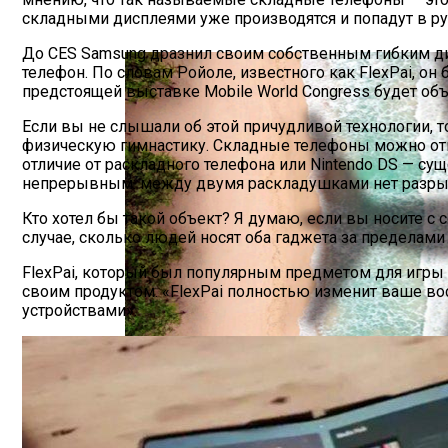
складными дисплеями уже производятся и попадут в ру
Самые Популярные Отели В Новосибирс
До CES Samsung дразнил своим собственным гибким дис
телефон. По словам Ройоле, известного как FlexPai, он
предстоящей выставке Mobile World Congress будет об
Если вы не слышали об этой причудливой технологии, 
физическую гимнастику. Складные телефоны можно откр
отличие от раскладного телефона или Nintendo DS — с
непрерывным: между двумя раскладушками нет разрыв
Кто хотел бы такой объект? Я думаю, если вы носите с
случае, сколько людей носят оба гаджета за предела
FlexPai, который был популярным предметом для игры 
своим продуктом. «FlexPai полностью изменит ваше в
устройствами».
Полетную Программу На Маврикий Из Р