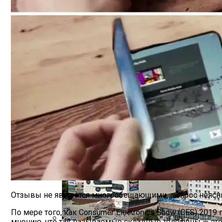
Футуристическое Колесо Обозрения Выс
Вьетнам Заказал 18 Новейших Российски
Отзывы не являются многообещающими, а спрос неясн
По мере того, как Consumer Electronics Show (CES) 201
мнению, что так называемые складные телефоны — это 