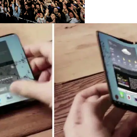
 100% Вывести Из Строя IOS-Устройство
уристическая Полиция Пхукета
Смарт-Часов Snapdragon Wear