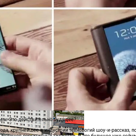
отой 220 Метров Построят В Сеуле
х Як-130М
ым. Это действительно будущее?
9 года, крупнейшее в индустрии технологий шоу-и-рассказ, 
будущее портативных гаджетов. И это будущее уже сейча