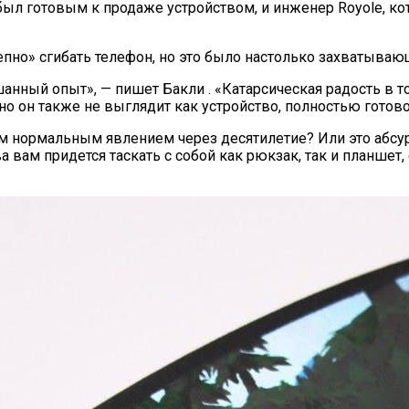
 был готовым к продаже устройством, и инженер Royole, ко
лепно» сгибать телефон, но это было настолько захватываю
нный опыт», — пишет Бакли . «Катарсическая радость в то
но он также не выглядит как устройство, полностью готово
ым нормальным явлением через десятилетие? Или это абсур
ам придется таскать с собой как рюкзак, так и планшет, е