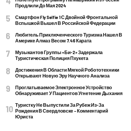
Продлили До Мая 2024
Смартфон Fly Selfie 1 С Двойной Фронтальной
Вспышкой Вышел В Российской Федерации
Любитель Приключенческого Туризма Нашел В
Америке Алмаз Весом 7.46 Карата
Музыкантов Группы «Би-2» Задержала
Туристическая Полиция Пхукета
Достижения В Области Мягкой Робототехники
Открывают Новую Эру Научного Анализа
Проглатываемое Электронное Устройство
Обнаруживает У Пациентов Угнетение Дыхания
Туристку Не Выпустили За Рубеж Из-За
Рождения В Свердловске – Комментарий
Юриста