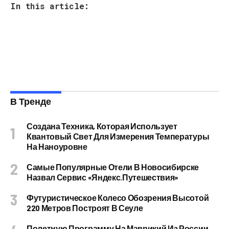
In this article:
В Тренде
Создана Техника, Которая Использует
Квантовый Свет Для Измерения Температуры
На Наноуровне
Самые Популярные Отели В Новосибирске
Назвал Сервис «Яндекс.Путешествия»
Футуристическое Колесо Обозрения Высотой
220 Метров Построят В Сеуле
Полетную Программу На Маврикий Из России