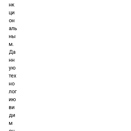
нк
ци
он
аль
ны
м.
Да
нн
ую
тех
но
лог
ию
ви
ди
м
оч