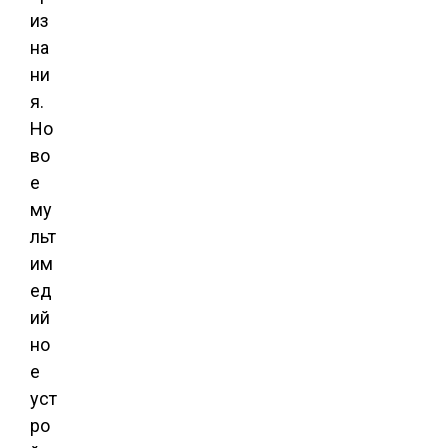
из
на
ни
я.
Но
во
е
му
льт
им
ед
ий
но
е
уст
ро