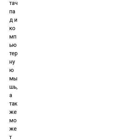
тач
па
д и
ко
мп
ью
тер
ну
ю
мы
шь,
а
так
же
мо
же
т