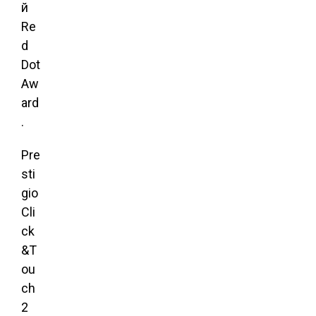
й
Re
d
Dot
Aw
ard
.
Pre
sti
gio
Cli
ck
&T
ou
ch
2