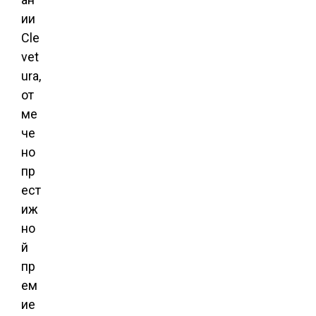
ии
Cle
vet
ura,
от
ме
че
но
пр
ест
иж
но
й
пр
ем
ие