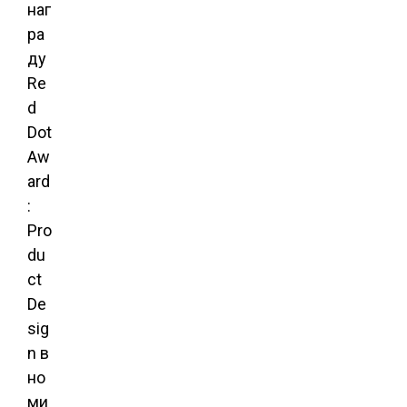
наг
ра
ду
Re
d
Dot
Aw
ard
:
Pro
du
ct
De
sig
n в
но
ми