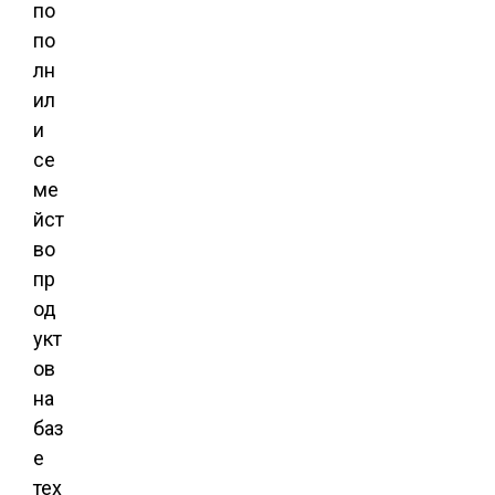
по
по
лн
ил
и
се
ме
йст
во
пр
од
укт
ов
на
баз
е
тех