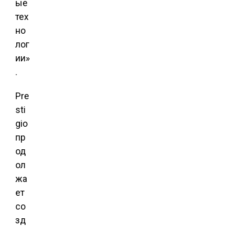
ые
тех
но
лог
ии»
.
Pre
sti
gio
пр
од
ол
жа
ет
со
зд