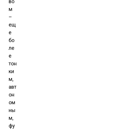
во
м
–
ещ
е
бо
ле
е
тон
ки
м,
авт
он
ом
ны
м,
фу