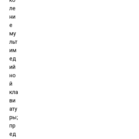
ле
ни
е
му
льт
им
ед
ий
но
й
кла
ви
ату
ры;
пр
ед