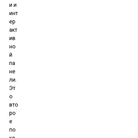
и и
инт
ер
акт
ив
но
й
па
не
ли.
Эт
о
вто
ро
е
по
ко