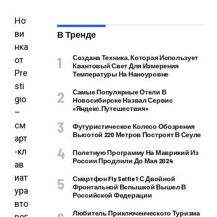
Но
ви
В Тренде
нка
Создана Техника, Которая Использует
от
Квантовый Свет Для Измерения
Pre
Температуры На Наноуровне
sti
Самые Популярные Отели В
gio
Новосибирске Назвал Сервис
«Яндекс.Путешествия»
–
см
Футуристическое Колесо Обозрения
Высотой 220 Метров Построят В Сеуле
арт
-кл
Полетную Программу На Маврикий Из
России Продлили До Мая 2024
ав
иат
Смартфон Fly Selfie 1 С Двойной
Фронтальной Вспышкой Вышел В
ура
Российской Федерации
вто
Любитель Приключенческого Туризма
рог