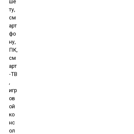
ше
ту,
см
арт
фо
ну,
ПК,
см
арт
-ТВ
,
игр
ов
ой
ко
нс
ол