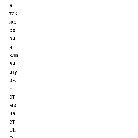
а
так
же
се
ри
и
кла
ви
ату
р»,
–
от
ме
ча
ет
CE