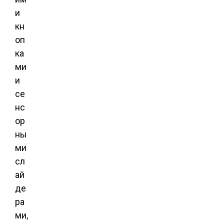
и
кн
оп
ка
ми
и
се
нс
ор
ны
ми
сл
ай
де
ра
ми,