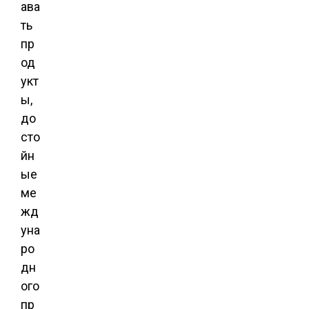
ава
ть
пр
од
укт
ы,
до
сто
йн
ые
ме
жд
уна
ро
дн
ого
пр