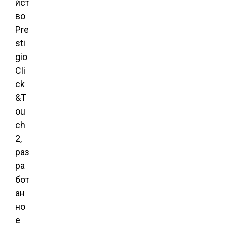
йст
во
Pre
sti
gio
Cli
ck
&T
ou
ch
2,
раз
ра
бот
ан
но
е