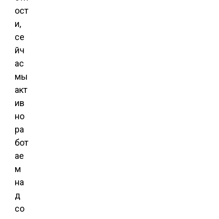
ост
и,
се
йч
ас
мы
акт
ив
но
ра
бот
ае
м
на
д
со