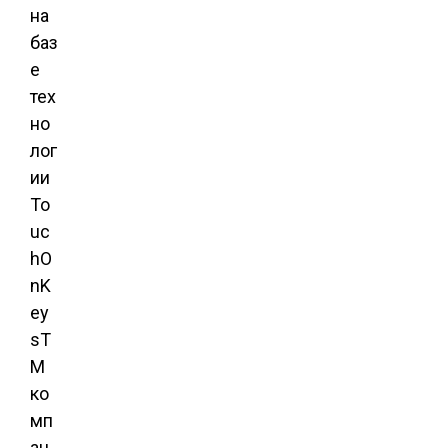
на
баз
е
тех
но
лог
ии
To
uc
hO
nK
ey
sT
M
ко
мп
ан