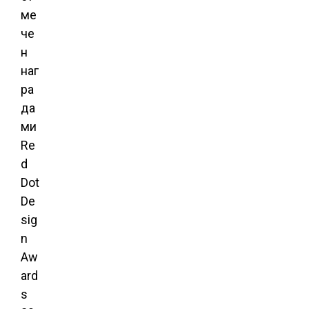
ме
че
н
наг
ра
да
ми
Re
d
Dot
De
sig
n
Aw
ard
s