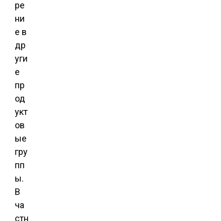
ре
ни
е в
др
уги
е
пр
од
укт
ов
ые
гру
пп
ы.
В
ча
стн