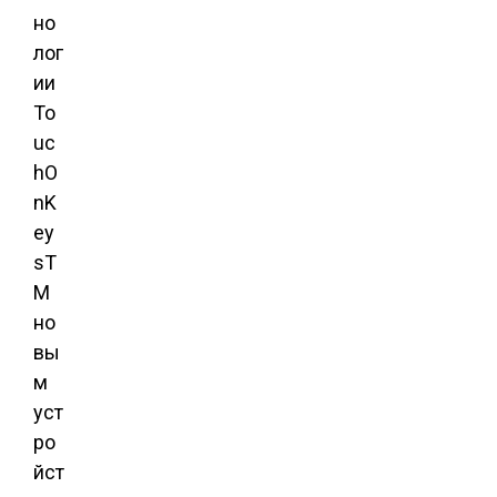
но
лог
ии
To
uc
hO
nK
ey
sT
M
но
вы
м
уст
ро
йст