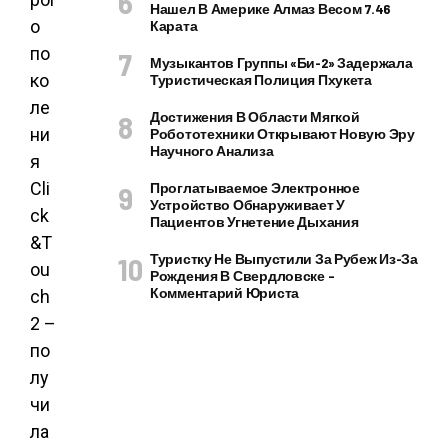
Нашел В Америке Алмаз Весом 7.46
о
Карата
по
Музыкантов Группы «Би-2» Задержала
ко
Туристическая Полиция Пхукета
ле
Достижения В Области Мягкой
ни
Робототехники Открывают Новую Эру
Научного Анализа
я
Cli
Проглатываемое Электронное
Устройство Обнаруживает У
ck
Пациентов Угнетение Дыхания
&T
Туристку Не Выпустили За Рубеж Из-За
ou
Рождения В Свердловске –
Комментарий Юриста
ch
2 –
по
лу
чи
ла