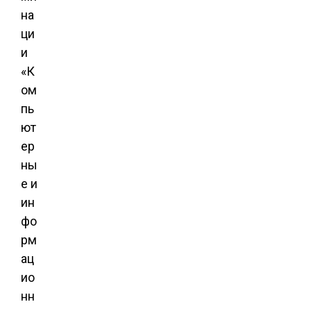
на
ци
и
«К
ом
пь
ют
ер
ны
е и
ин
фо
рм
ац
ио
нн