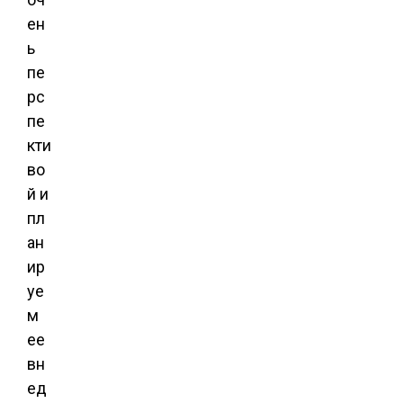
ен
ь
пе
рс
пе
кти
во
й и
пл
ан
ир
уе
м
ее
вн
ед