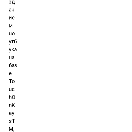
зд
ан
ие
м
но
утб
ука
на
баз
е
To
uc
hO
nK
ey
sT
M,