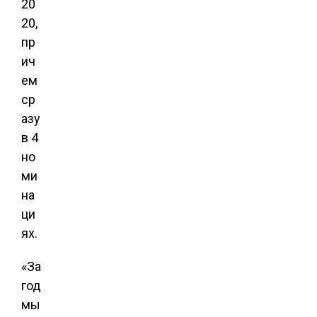
20
20,
пр
ич
ем
ср
азу
в 4
но
ми
на
ци
ях.
«За
год
мы