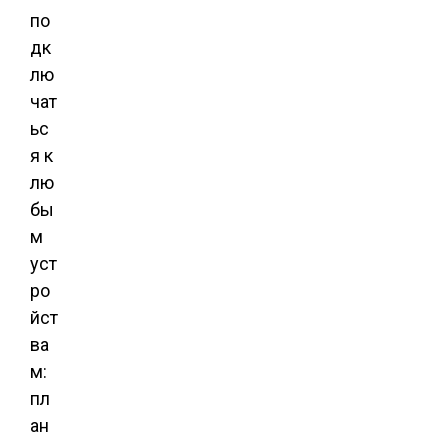
по
дк
лю
чат
ьс
я к
лю
бы
м
уст
ро
йст
ва
м:
пл
ан