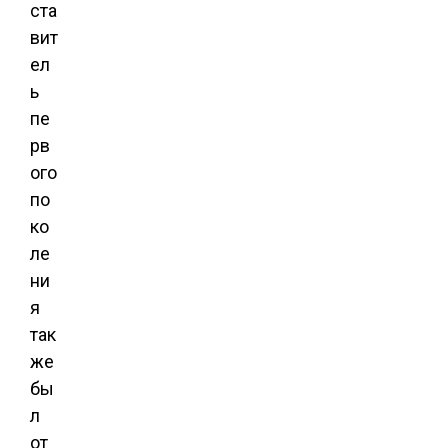
ста
вит
ел
ь
пе
рв
ого
по
ко
ле
ни
я
так
же
бы
л
от