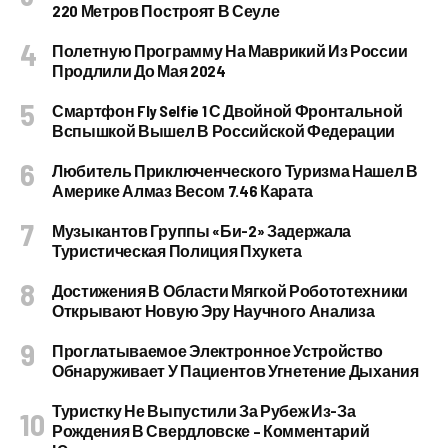
220 Метров Построят В Сеуле
Полетную Программу На Маврикий Из России
Продлили До Мая 2024
Смартфон Fly Selfie 1 С Двойной Фронтальной
Вспышкой Вышел В Российской Федерации
Любитель Приключенческого Туризма Нашел В
Америке Алмаз Весом 7.46 Карата
Музыкантов Группы «Би-2» Задержала
Туристическая Полиция Пхукета
Достижения В Области Мягкой Робототехники
Открывают Новую Эру Научного Анализа
Проглатываемое Электронное Устройство
Обнаруживает У Пациентов Угнетение Дыхания
Туристку Не Выпустили За Рубеж Из-За
Рождения В Свердловске – Комментарий