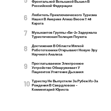
Фронтальной Вспышкой Вышел В
Российской Федерации
Любитель Приключенческого Туризма
Нашел В Америке Алмаз Весом 7.46
Карата
Музыкантов Группы «Би-2» Задержала
Туристическая Полиция Пхукета
Достижения В Области Мягкой
Робототехники Открывают Новую Эру
Научного Анализа
Проглатываемое Электронное
Устройство Обнаруживает У
Пациентов Угнетение Дыхания
Туристку Не Выпустили За Рубеж Из-За
Рождения В Свердловске –
Комментарий Юриста