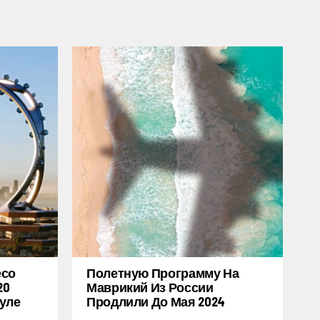
есо
Полетную Программу На
20
Маврикий Из России
уле
Продлили До Мая 2024