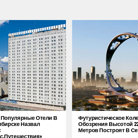
 Популярные Отели В
Футуристическое Кол
бирске Назвал
Обозрения Высотой 2
с
Метров Построят В Се
с.Путешествия»