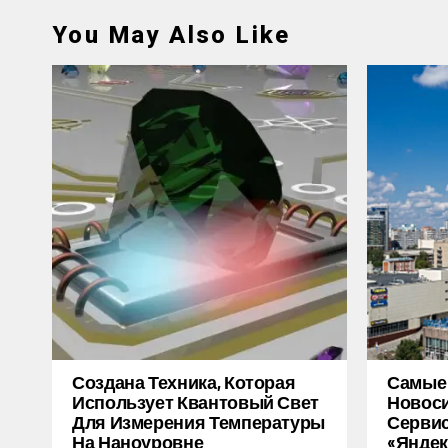
You May Also Like
Создана Техника, Которая
Самые
Использует Квантовый Свет
Новоси
Для Измерения Температуры
Серви
На Наноуровне
«Яндек