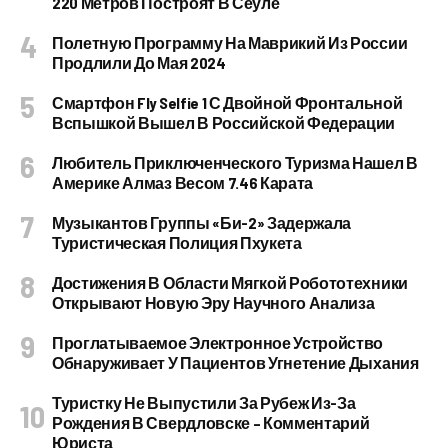
220 Метров Построят В Сеуле
Полетную Программу На Маврикий Из России
Продлили До Мая 2024
Смартфон Fly Selfie 1 С Двойной Фронтальной
Вспышкой Вышел В Российской Федерации
Любитель Приключенческого Туризма Нашел В
Америке Алмаз Весом 7.46 Карата
Музыкантов Группы «Би-2» Задержала
Туристическая Полиция Пхукета
Достижения В Области Мягкой Робототехники
Открывают Новую Эру Научного Анализа
Проглатываемое Электронное Устройство
Обнаруживает У Пациентов Угнетение Дыхания
Туристку Не Выпустили За Рубеж Из-За
Рождения В Свердловске – Комментарий
Юриста