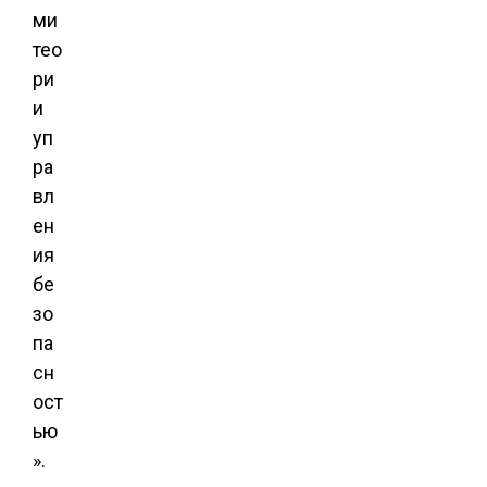
ми
тео
ри
и
уп
ра
вл
ен
ия
бе
зо
па
сн
ост
ью
».