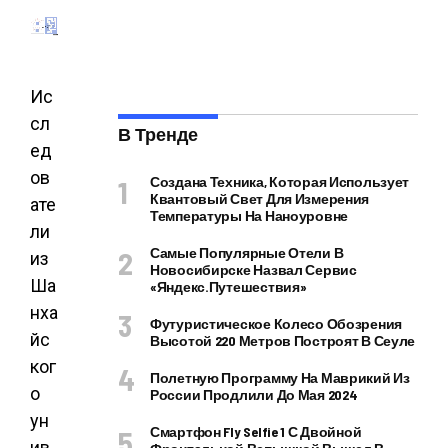
Ис
сл
В Тренде
ед
ов
Создана Техника, Которая Использует
Квантовый Свет Для Измерения
ате
Температуры На Наноуровне
ли
Самые Популярные Отели В
из
Новосибирске Назвал Сервис
Ша
«Яндекс.Путешествия»
нха
Футуристическое Колесо Обозрения
йс
Высотой 220 Метров Построят В Сеуле
ког
Полетную Программу На Маврикий Из
о
России Продлили До Мая 2024
ун
Смартфон Fly Selfie 1 С Двойной
ив