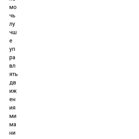
мо
чь
лу
чш
е
уп
ра
вл
ять
дв
иж
ен
ия
ми
ма
ни