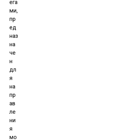
ега
ми,
пр
ед
наз
на
че
н
дл
я
на
пр
ав
ле
ни
я
мо