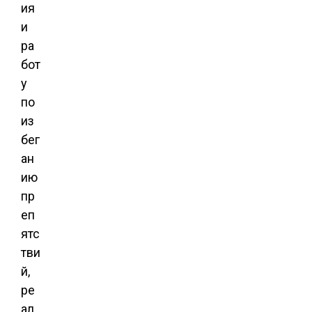
ия
и
ра
бот
у
по
из
бег
ан
ию
пр
еп
ятс
тви
й,
ре
ал