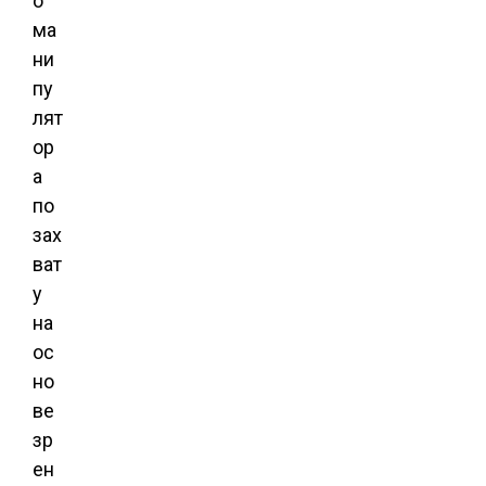
о
ма
ни
пу
лят
ор
а
по
зах
ват
у
на
ос
но
ве
зр
ен