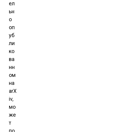
ел
ьн
о
оп
уб
ли
ко
ва
нн
ом
на
arX
iv,
мо
же
т
по