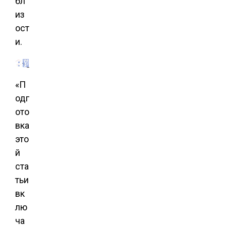
бл
из
ост
и.
«П
одг
ото
вка
это
й
ста
тьи
вк
лю
ча