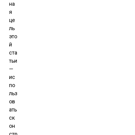
на
я
це
ль
это
й
ста
тьи
—
ис
по
льз
ов
ать
ск
он
стр