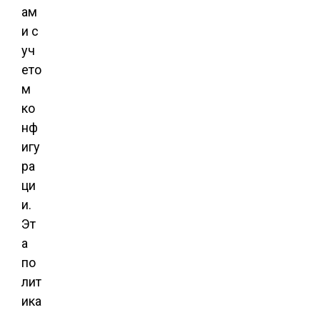
ам
и с
уч
ето
м
ко
нф
игу
ра
ци
и.
Эт
а
по
лит
ика