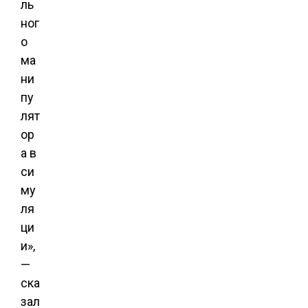
ль
ног
о
ма
ни
пу
лят
ор
а в
си
му
ля
ци
и»,
—
ска
зал