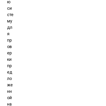
ю
си
сте
му
дл
я
пр
ов
ер
ки
пр
ед
ло
же
нн
ой
на