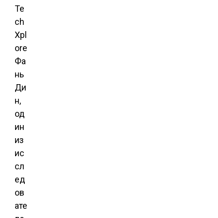
Te
ch
Xpl
ore
Фа
нь
Ди
н,
од
ин
из
ис
сл
ед
ов
ате