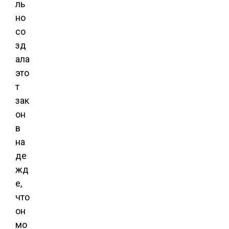
ль
но
со
зд
ала
это
т
зак
он
в
на
де
жд
е,
что
он
мо