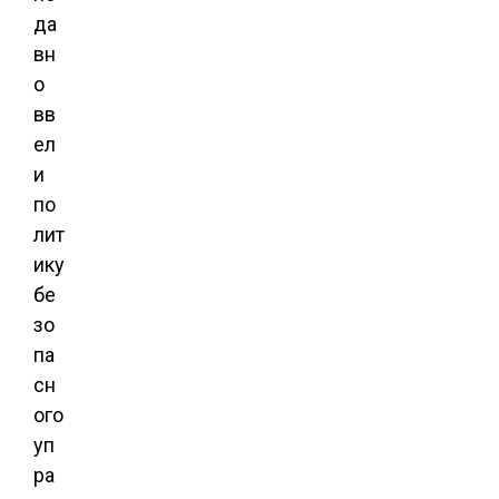
да
вн
о
вв
ел
и
по
лит
ику
бе
зо
па
сн
ого
уп
ра