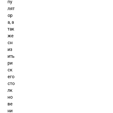
пу
лят
ор
а, а
так
же
сн
из
ить
ри
ск
его
сто
лк
но
ве
ни