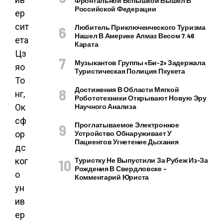
Фронтальной Вспышкой Вышел В
Российской Федерации
ер
сит
Любитель Приключенческого Туризма
Нашел В Америке Алмаз Весом 7.46
ета
Карата
Цз
Музыкантов Группы «Би-2» Задержала
яо
Туристическая Полиция Пхукета
То
Достижения В Области Мягкой
нг,
Робототехники Открывают Новую Эру
Ок
Научного Анализа
сф
Проглатываемое Электронное
ор
Устройство Обнаруживает У
Пациентов Угнетение Дыхания
дс
ког
Туристку Не Выпустили За Рубеж Из-За
Рождения В Свердловске –
о
Комментарий Юриста
ун
ив
ер