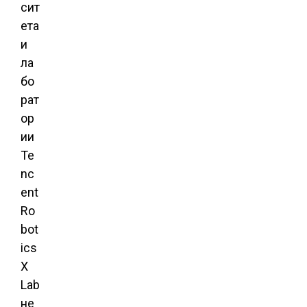
сит
ета
и
ла
бо
рат
ор
ии
Te
nc
ent
Ro
bot
ics
X
Lab
не