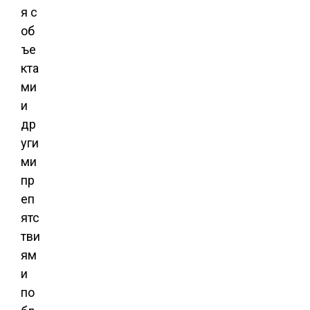
я с
об
ъе
кта
ми
и
др
уги
ми
пр
еп
ятс
тви
ям
и
по