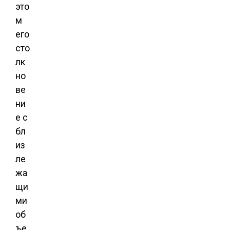
это
м
его
сто
лк
но
ве
ни
е с
бл
из
ле
жа
щи
ми
об
ъе