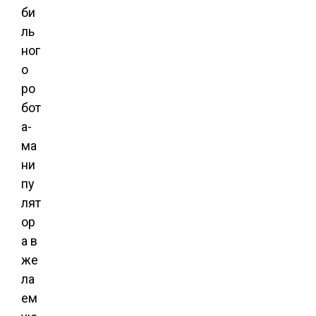
би
ль
ног
о
ро
бот
а-
ма
ни
пу
лят
ор
а в
же
ла
ем