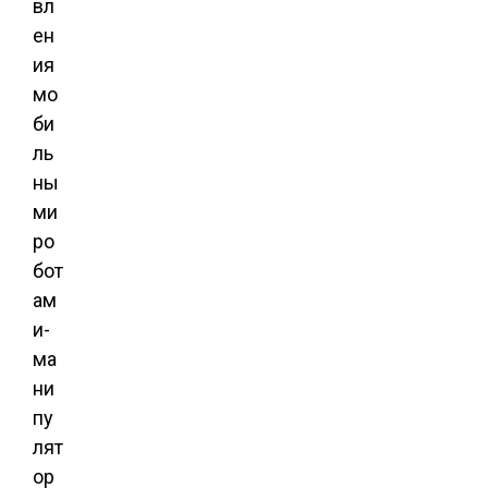
вл
ен
ия
мо
би
ль
ны
ми
ро
бот
ам
и-
ма
ни
пу
лят
ор