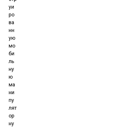
уи
ро
ва
нн
ую
мо
би
ль
ну
ю
ма
ни
пу
лят
ор
ну