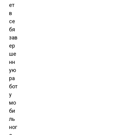
ет
в
се
бя
зав
ер
ше
нн
ую
ра
бот
у
мо
би
ль
ног