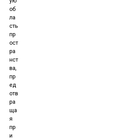
ую
об
ла
сть
пр
ост
ра
нст
ва,
пр
ед
отв
ра
ща
я
пр
и