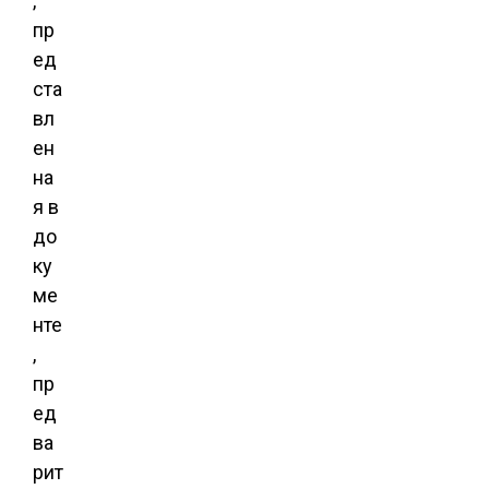
,
пр
ед
ста
вл
ен
на
я в
до
ку
ме
нте
,
пр
ед
ва
рит