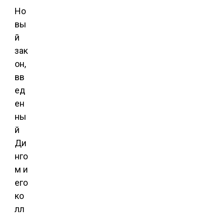
Но
вы
й
зак
он,
вв
ед
ен
ны
й
Ди
нго
м и
его
ко
лл