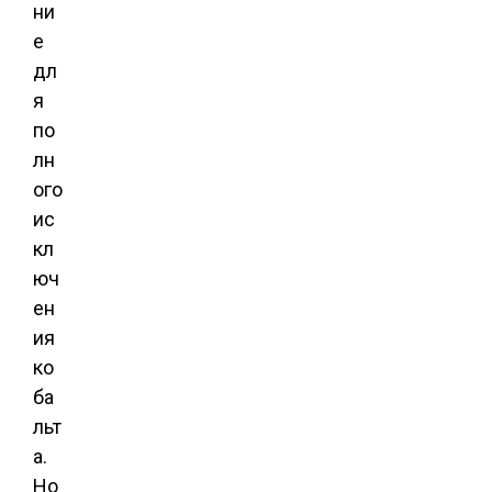
ни
е
дл
я
по
лн
ого
ис
кл
юч
ен
ия
ко
ба
льт
а.
Но