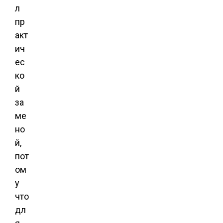
л
пр
акт
ич
ес
ко
й
за
ме
но
й,
пот
ом
у
что
дл