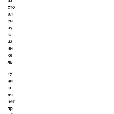
изг
ото
вл
ен
ну
ю
из
ни
ке
ль.
«У
ни
ке
ля
нет
пр