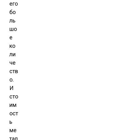
его
бо
ль
шо
е
ко
ли
че
ств
о.
И
сто
им
ост
ь
ме
тал