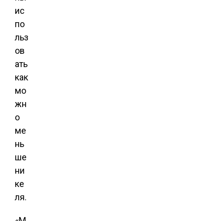
ис
по
льз
ов
ать
как
мо
жн
о
ме
нь
ше
ни
ке
ля.
«М