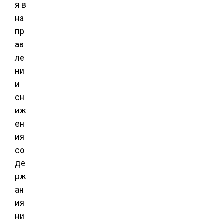
я в
на
пр
ав
ле
ни
и
сн
иж
ен
ия
со
де
рж
ан
ия
ни