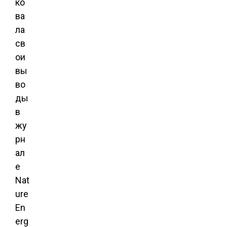
ко
ва
ла
св
ои
вы
во
ды
в
жу
рн
ал
е
Nat
ure
En
erg