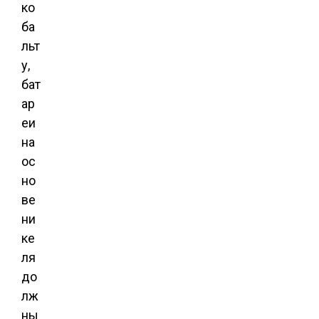
ко
ба
льт
у,
бат
ар
еи
на
ос
но
ве
ни
ке
ля
до
лж
ны