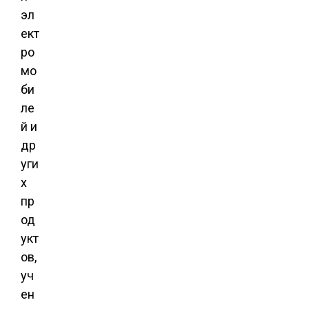
эл
ект
ро
мо
би
ле
й и
др
уги
х
пр
од
укт
ов,
уч
ен