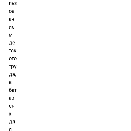
льз
ов
ан
ие
м
де
тск
ого
тру
да,
в
бат
ар
ея
х
дл
я