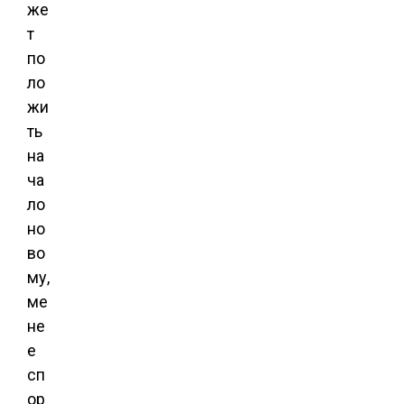
же
т
по
ло
жи
ть
на
ча
ло
но
во
му,
ме
не
е
сп
ор