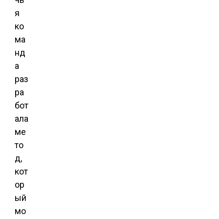
я
ко
ма
нд
а
раз
ра
бот
ала
ме
то
д,
кот
ор
ый
мо