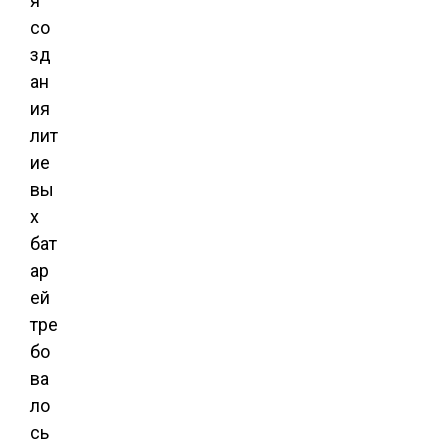
я
со
зд
ан
ия
лит
ие
вы
х
бат
ар
ей
тре
бо
ва
ло
сь