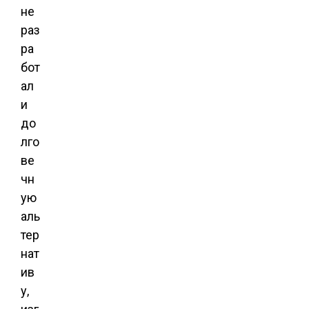
не
раз
ра
бот
ал
и
до
лго
ве
чн
ую
аль
тер
нат
ив
у,