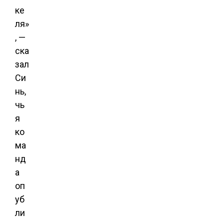
ке
ля»
, —
ска
зал
Си
нь,
чь
я
ко
ма
нд
а
оп
уб
ли