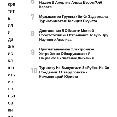
Нашел В Америке Алмаз Весом 7.46
кра
Карата
тит
Музыкантов Группы «Би-2» Задержала
ь
Туристическая Полиция Пхукета
ил
Достижения В Области Мягкой
и
Робототехники Открывают Новую Эру
да
Научного Анализа
же
Проглатываемое Электронное
ис
Устройство Обнаруживает У
Пациентов Угнетение Дыхания
кл
юч
Туристку Не Выпустили За Рубеж Из-За
Рождения В Свердловске –
ить
Комментарий Юриста
ис
по
льз
ов
ан
ие