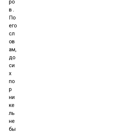
ро
в .
По
его
сл
ов
ам,
до
си
х
по
р
ни
ке
ль
не
бы