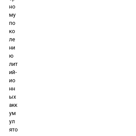
но
му
по
ко
ле
ни
ю
лит
ий-
ио
нн
ых
акк
ум
ул
ято