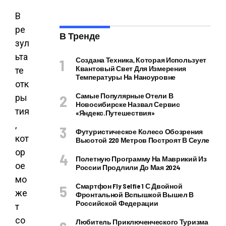
В
ре
В Тренде
зул
ьта
Создана Техника, Которая Использует
Квантовый Свет Для Измерения
те
Температуры На Наноуровне
отк
Самые Популярные Отели В
ры
Новосибирске Назвал Сервис
тия
«Яндекс.Путешествия»
,
Футуристическое Колесо Обозрения
кот
Высотой 220 Метров Построят В Сеуле
ор
Полетную Программу На Маврикий Из
ое
России Продлили До Мая 2024
мо
Смартфон Fly Selfie 1 С Двойной
же
Фронтальной Вспышкой Вышел В
Российской Федерации
т
со
Любитель Приключенческого Туризма