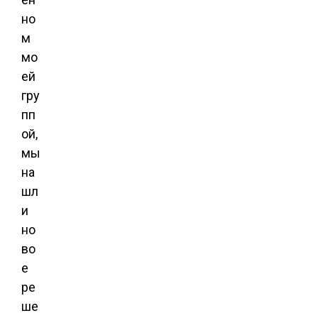
но
м
мо
ей
гру
пп
ой,
мы
на
шл
и
но
во
е
ре
ше