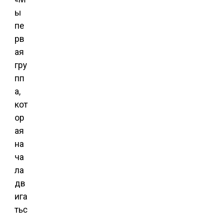
ы
пе
рв
ая
гру
пп
а,
кот
ор
ая
на
ча
ла
дв
ига
тьс