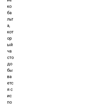
ко
ба
льт
а,
кот
ор
ый
ча
сто
до
бы
ва
етс
я с
ис
по