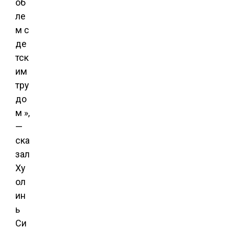
об
ле
м с
де
тск
им
тру
до
м »,
—
ска
зал
Ху
ол
ин
ь
Си