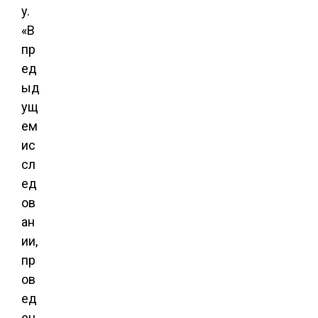
y.
«В
пр
ед
ыд
ущ
ем
ис
сл
ед
ов
ан
ии,
пр
ов
ед
ен