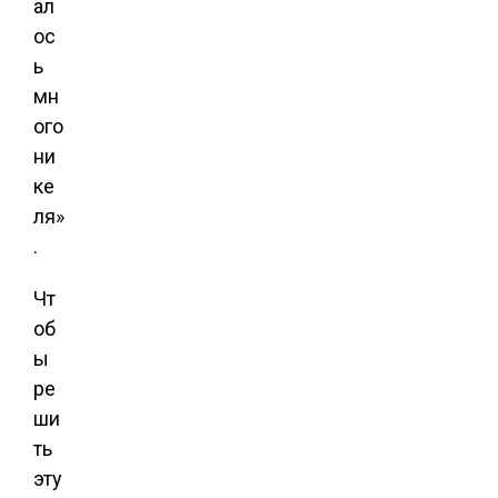
ал
ос
ь
мн
ого
ни
ке
ля»
.
Чт
об
ы
ре
ши
ть
эту