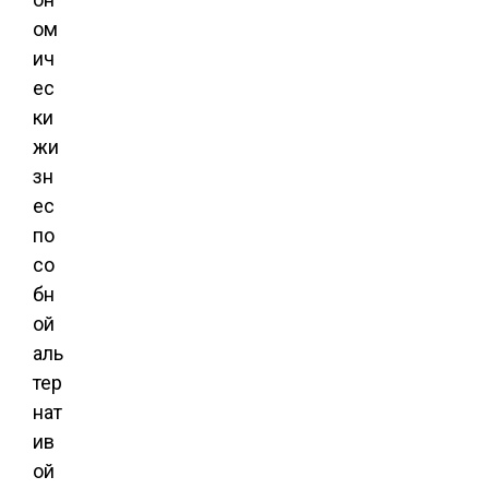
ом
ич
ес
ки
жи
зн
ес
по
со
бн
ой
аль
тер
нат
ив
ой