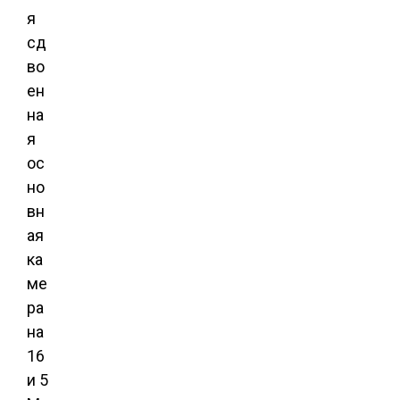
я
сд
во
ен
на
я
ос
но
вн
ая
ка
ме
ра
на
16
и 5