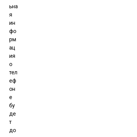
ьна
я
ин
фо
рм
ац
ия
о
тел
еф
он
е
бу
де
т
до