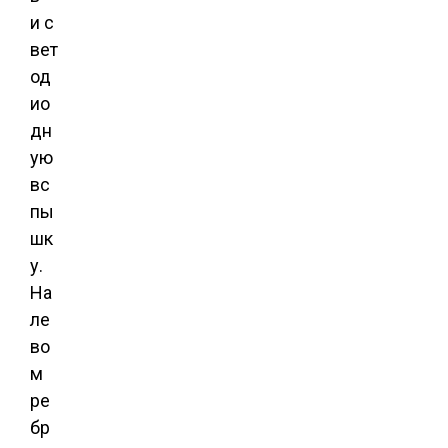
и с
вет
од
ио
дн
ую
вс
пы
шк
у.
На
ле
во
м
ре
бр