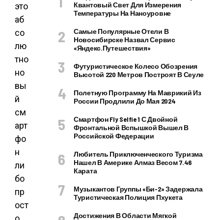
Квантовый Свет Для Измерения
это
Температуры На Наноуровне
аб
Самые Популярные Отели В
со
Новосибирске Назвал Сервис
лю
«Яндекс.Путешествия»
тно
Футуристическое Колесо Обозрения
но
Высотой 220 Метров Построят В Сеуле
вы
Полетную Программу На Маврикий Из
й
России Продлили До Мая 2024
см
Смартфон Fly Selfie 1 С Двойной
арт
Фронтальной Вспышкой Вышел В
Российской Федерации
фо
н
Любитель Приключенческого Туризма
Нашел В Америке Алмаз Весом 7.46
ли
Карата
бо
Музыкантов Группы «Би-2» Задержала
пр
Туристическая Полиция Пхукета
ост
Достижения В Области Мягкой
о