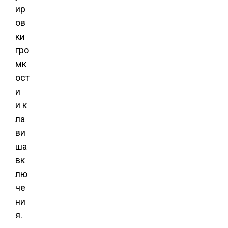
ир
ов
ки
гро
мк
ост
и
и к
ла
ви
ша
вк
лю
че
ни
я.