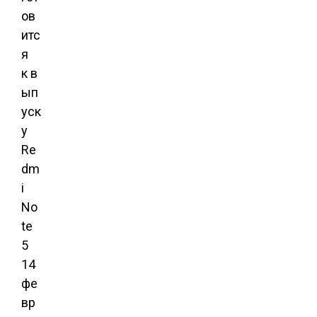
ов
итс
я
к в
ып
уск
у
Re
dm
i
No
te
5
14
фе
вр