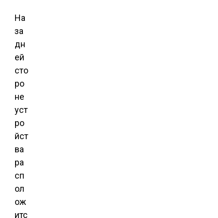
На
за
дн
ей
сто
ро
не
уст
ро
йст
ва
ра
сп
ол
ож
итс