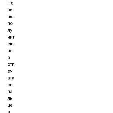
Но
ви
нка
по
лу
чит
ска
не
р
отп
еч
атк
ов
па
ль
це
в