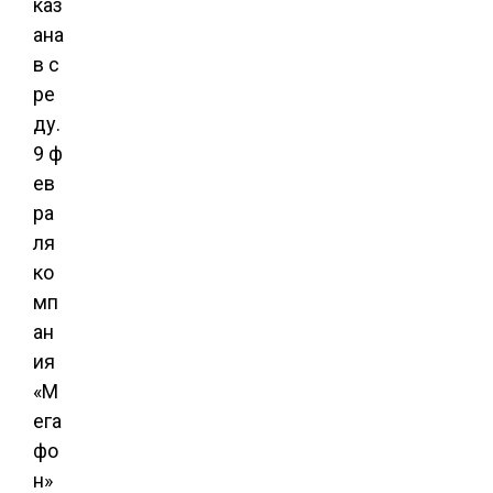
каз
ана
в с
ре
ду.
9 ф
ев
ра
ля
ко
мп
ан
ия
«М
ега
фо
н»