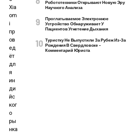
Робототехники Открывают Новую Эру
Xia
Научного Анализа
om
Проглатываемое Электронное
i
Устройство Обнаруживает У
Пациентов Угнетение Дыхания
пр
ов
Туристку Не Выпустили За Рубеж Из-За
Рождения В Свердловске –
ед
Комментарий Юриста
ёт
дл
я
ин
ди
йс
ког
о
ры
нка