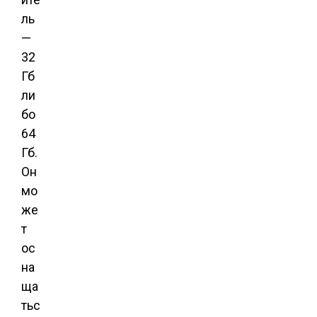
ль
—
32
Гб
ли
бо
64
Гб.
Он
мо
же
т
ос
на
ща
тьс