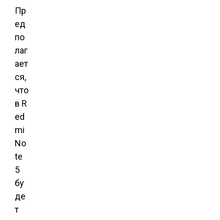
Пр
ед
по
лаг
ает
ся,
что
в R
ed
mi
No
te
5
бу
де
т