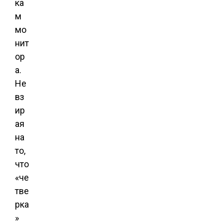
ка
м
мо
нит
ор
а.
Не
вз
ир
ая
на
то,
что
«че
тве
рка
»