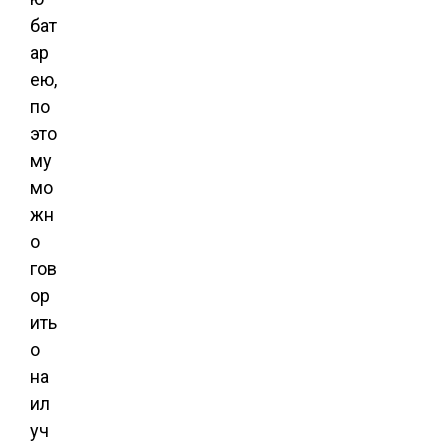
бат
ар
ею,
по
это
му
мо
жн
о
гов
ор
ить
о
на
ил
уч