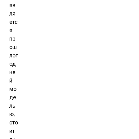
яв
ля
етс
я
пр
ош
лог
од
не
й
мо
де
ль
ю,
сто
ит