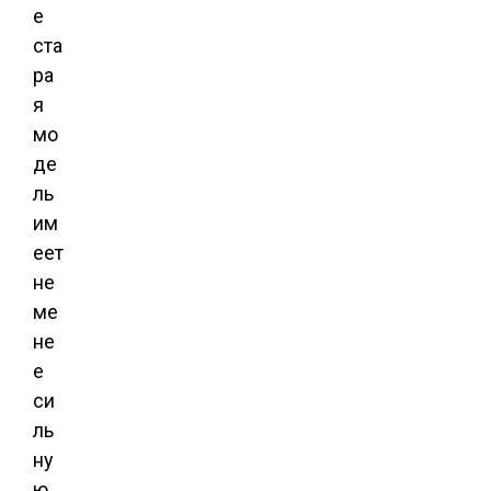
е
ста
ра
я
мо
де
ль
им
еет
не
ме
не
е
си
ль
ну
ю