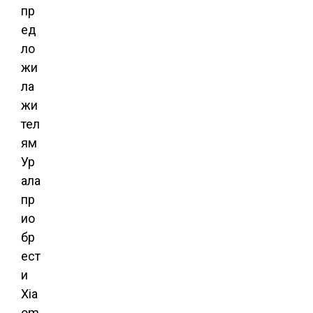
пр
ед
ло
жи
ла
жи
тел
ям
Ур
ала
пр
ио
бр
ест
и
Xia
om