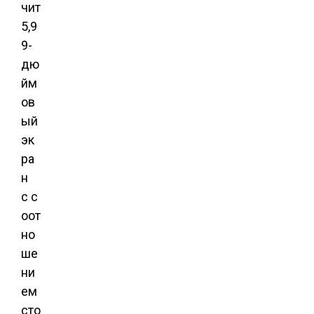
чит
5,9
9-
дю
йм
ов
ый
эк
ра
н
с с
оот
но
ше
ни
ем
сто