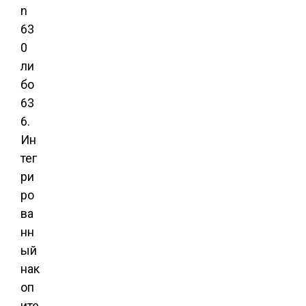
n
63
0
ли
бо
63
6.
Ин
тег
ри
ро
ва
нн
ый
нак
оп
ите