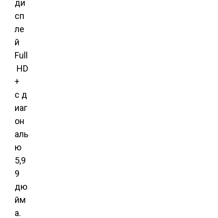
ди
сп
ле
й
Full
HD
+
с д
иаг
он
аль
ю
5,9
9
дю
йм
а.