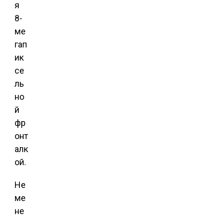
я
8-
ме
гап
ик
се
ль
но
й
фр
онт
алк
ой.
Не
ме
не