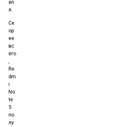
ал
я.
Ск
ор
ее
вс
его
,
Re
dm
i
No
te
5
по
лу