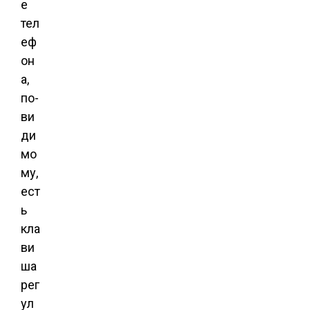
е
тел
еф
он
а,
по-
ви
ди
мо
му,
ест
ь
кла
ви
ша
рег
ул