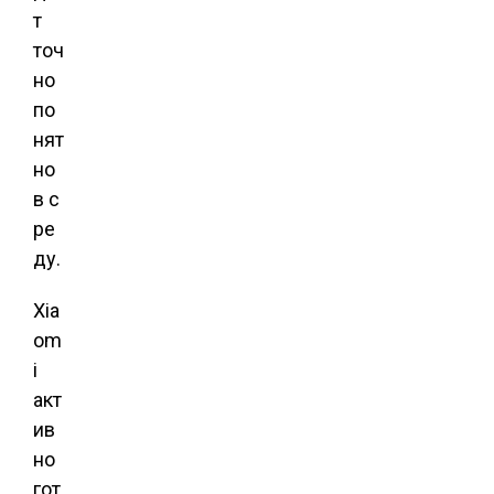
т
точ
но
по
нят
но
в с
ре
ду.
Xia
om
i
акт
ив
но
гот