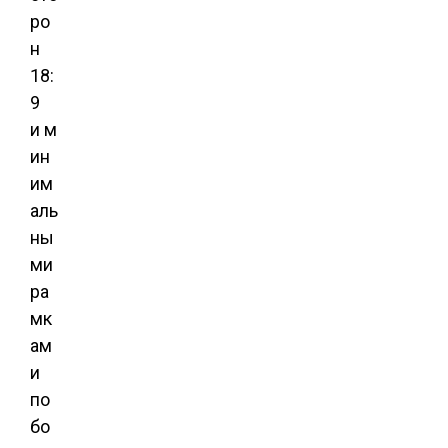
ро
н
18:
9
и м
ин
им
аль
ны
ми
ра
мк
ам
и
по
бо