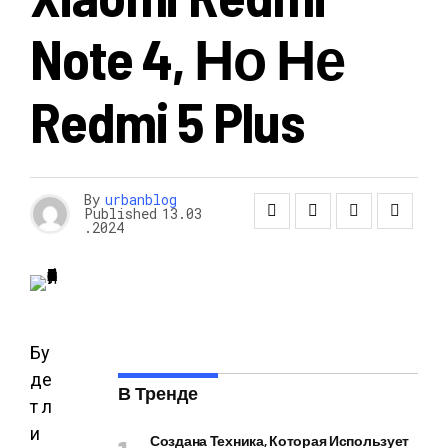
Note 4, Но Не
Redmi 5 Plus
By
urbanblog
Published
13.03
.2024
Бу
де
В Тренде
т л
и
Создана Техника, Которая Использует