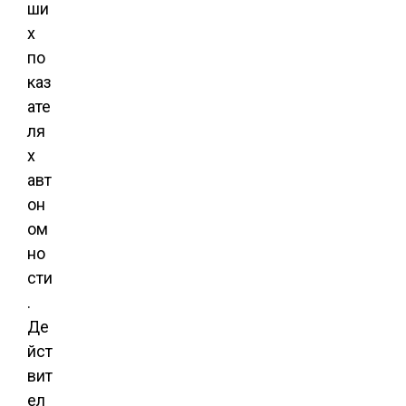
ши
х
по
каз
ате
ля
х
авт
он
ом
но
сти
.
Де
йст
вит
ел