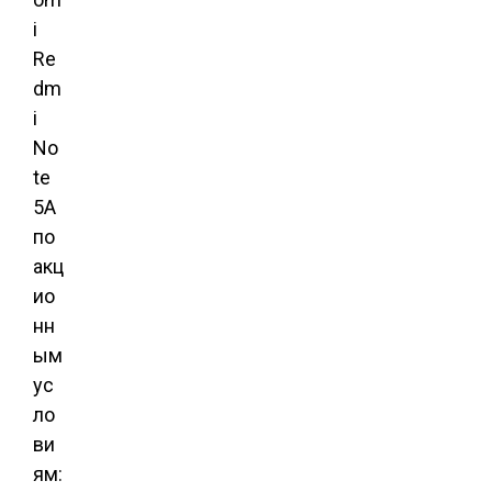
i
Re
dm
i
No
te
5A
по
акц
ио
нн
ым
ус
ло
ви
ям: