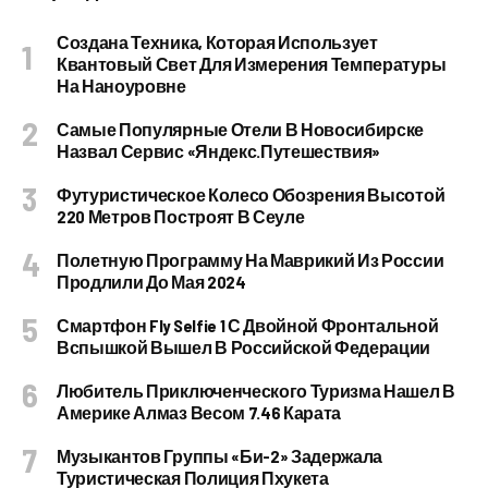
Создана Техника, Которая Использует
Квантовый Свет Для Измерения Температуры
На Наноуровне
Самые Популярные Отели В Новосибирске
Назвал Сервис «Яндекс.Путешествия»
Футуристическое Колесо Обозрения Высотой
220 Метров Построят В Сеуле
Полетную Программу На Маврикий Из России
Продлили До Мая 2024
Смартфон Fly Selfie 1 С Двойной Фронтальной
Вспышкой Вышел В Российской Федерации
Любитель Приключенческого Туризма Нашел В
Америке Алмаз Весом 7.46 Карата
Музыкантов Группы «Би-2» Задержала
Туристическая Полиция Пхукета