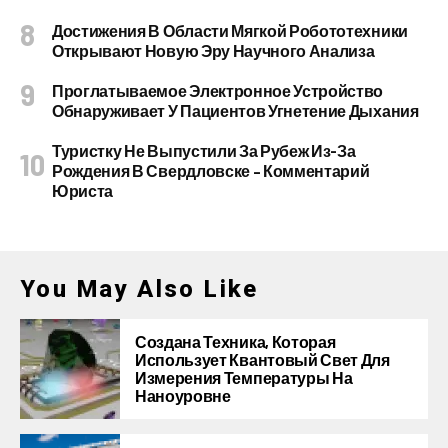
Достижения В Области Мягкой Робототехники
Открывают Новую Эру Научного Анализа
Проглатываемое Электронное Устройство
Обнаруживает У Пациентов Угнетение Дыхания
Туристку Не Выпустили За Рубеж Из-За
Рождения В Свердловске – Комментарий
Юриста
You May Also Like
Создана Техника, Которая
Использует Квантовый Свет Для
Измерения Температуры На
Наноуровне