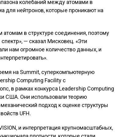
апазона колебаний между атомами в
ма для нейтронов, которые проникают на
 атомам в структуре соединения, поэтому
спектр», — сказал Мисковец. «Эти
ли нам огромное количество данных, и
интерпретировать».
ремя на Summit, суперкомпьютерную
rship Computing Facility с
пс, в рамках конкурса Leadership Computing
ки США. Они использовали теорию
-механический подход к оценке структуры
войств UFH.
VISION, и интерпретация крупномасштабных,
нкционала плотности, которые стали