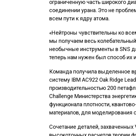
ограниченную часть широкого ди
соединении урана. Это не пробле
всем пути к ядру атома.
«Нейтроны чувствительны ко всем
мы получаем весь колебательный 
необычные инструменты в SNS да
теперь нам нужен был способ их 
Команда получила выделенное в
систему IBM AC922 Oak Ridge Leade
производительностью 200 петафло
Challenge Министерства энергети
функционала плотности, квантово
материалов, для моделирования с
Сочетание деталей, захваченных 
высокоточных расчетов теории фу