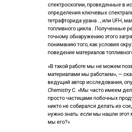
спектроскопии, проведенные в и
определения ключевых спектраль
тетрафторида урана . , или UFH,
топливного цикла . Полученные р
точному обнаружению этого заг
пониманию того, как условия ок
поведение материалов топливного
«В такой работе мы не можем поз
материалами мы работаем», — ск
ведущий автор исследования, оп
Chemistry
C. «Мы часто имеем дел
просто частицами побочных прод
никто не собирался делать из со
нужно знать: если мы нашли этот 
мы его?»