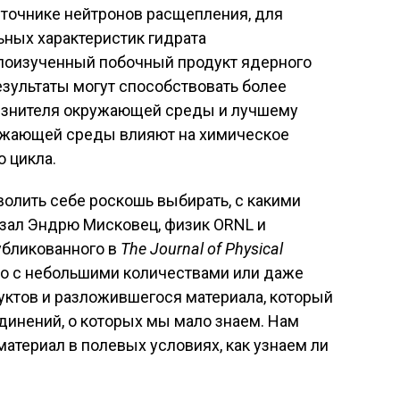
сточнике нейтронов расщепления, для
ных характеристик гидрата
 малоизученный побочный продукт ядерного
езультаты могут способствовать более
рязнителя окружающей среды и лучшему
ружающей среды влияют на химическое
 цикла.
волить себе роскошь выбирать, с какими
азал Эндрю Мисковец, физик ORNL и
убликованного в
The Journal of Physical
о с небольшими количествами или даже
уктов и разложившегося материала, который
единений, о которых мы мало знаем. Нам
материал в полевых условиях, как узнаем ли