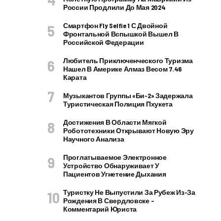
России Продлили До Мая 2024
Смартфон Fly Selfie 1 С Двойной
Фронтальной Вспышкой Вышел В
Российской Федерации
Любитель Приключенческого Туризма
Нашел В Америке Алмаз Весом 7.46
Карата
Музыкантов Группы «Би-2» Задержала
Туристическая Полиция Пхукета
Достижения В Области Мягкой
Робототехники Открывают Новую Эру
Научного Анализа
Проглатываемое Электронное
Устройство Обнаруживает У
Пациентов Угнетение Дыхания
Туристку Не Выпустили За Рубеж Из-За
Рождения В Свердловске –
Комментарий Юриста