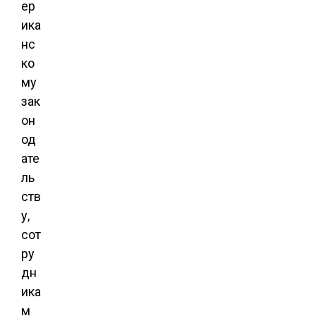
ер
ика
нс
ко
му
зак
он
од
ате
ль
ств
у,
сот
ру
дн
ика
м