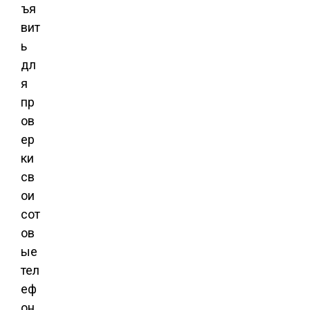
ъя
вит
ь
дл
я
пр
ов
ер
ки
св
ои
сот
ов
ые
тел
еф
он