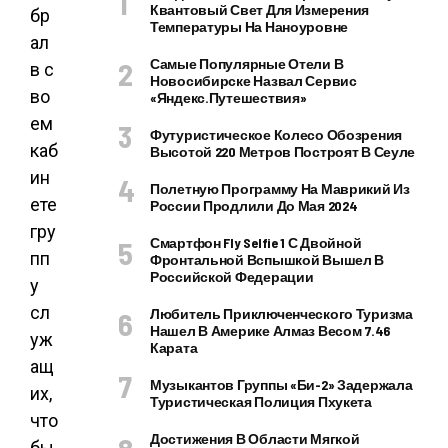
Квантовый Свет Для Измерения
бр
Температуры На Наноуровне
ал
Самые Популярные Отели В
в с
Новосибирске Назвал Сервис
во
«Яндекс.Путешествия»
ем
Футуристическое Колесо Обозрения
каб
Высотой 220 Метров Построят В Сеуле
ин
Полетную Программу На Маврикий Из
ете
России Продлили До Мая 2024
гру
Смартфон Fly Selfie 1 С Двойной
пп
Фронтальной Вспышкой Вышел В
Российской Федерации
у
сл
Любитель Приключенческого Туризма
Нашел В Америке Алмаз Весом 7.46
уж
Карата
ащ
Музыкантов Группы «Би-2» Задержала
их,
Туристическая Полиция Пхукета
что
Достижения В Области Мягкой
бы