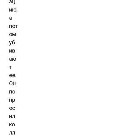
ац
ию,
а
пот
ом
уб
ив
аю
т
ее.
Он
по
пр
ос
ил
ко
лл