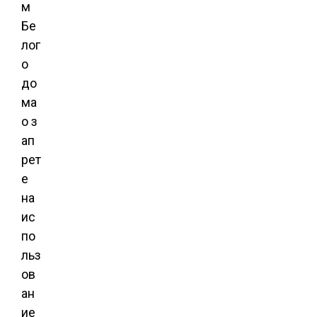
м
Бе
лог
о
до
ма
о з
ап
рет
е
на
ис
по
льз
ов
ан
ие