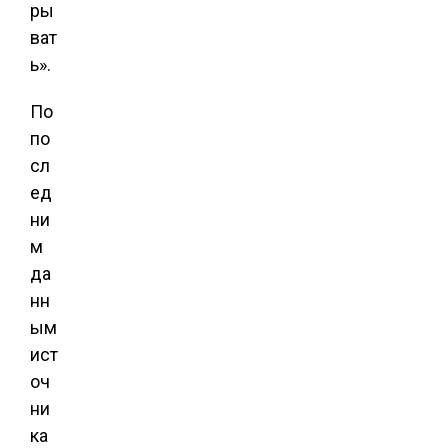
ры
ват
ь».
По
по
сл
ед
ни
м
да
нн
ым
ист
оч
ни
ка