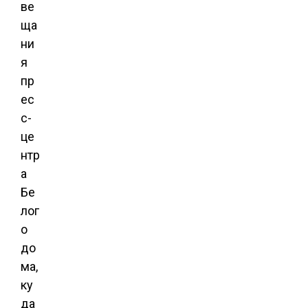
ве
ща
ни
я
пр
ес
с-
це
нтр
а
Бе
лог
о
до
ма,
ку
да