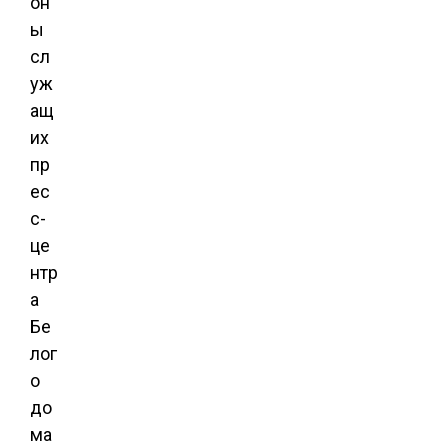
он
ы
сл
уж
ащ
их
пр
ес
с-
це
нтр
а
Бе
лог
о
до
ма