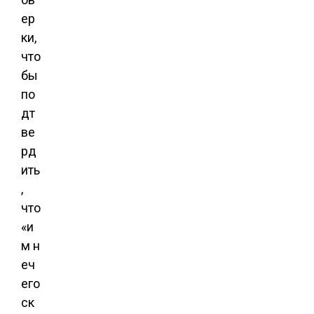
ер
ки,
что
бы
по
дт
ве
рд
ить
,
что
«и
м н
еч
его
ск