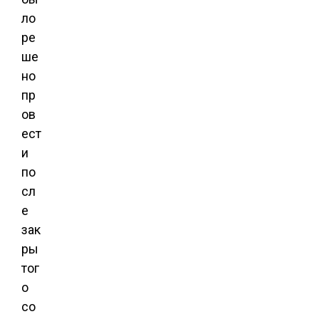
ло
ре
ше
но
пр
ов
ест
и
по
сл
е
зак
ры
тог
о
со