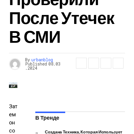
После Утечек
В СМИ
By
urbanblog
Published
08.03
.2024
Зат
ем
В Тренде
он
со
Создана Техника, Которая Использует