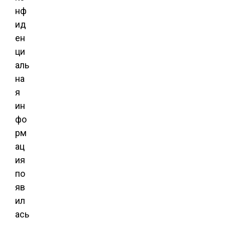
нф
ид
ен
ци
аль
на
я
ин
фо
рм
ац
ия
по
яв
ил
ась