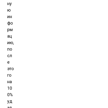
ну
ю
ин
фо
рм
ац
ию,
по
сл
е
это
го
на
10
0%
уд
ал