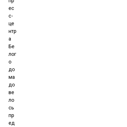
пр
ес
с-
це
нтр
а
Бе
лог
о
до
ма
до
ве
ло
сь
пр
ед