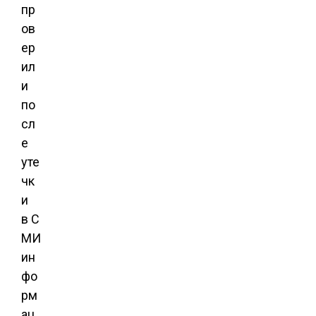
пр
ов
ер
ил
и
по
сл
е
уте
чк
и
в С
МИ
ин
фо
рм
ац