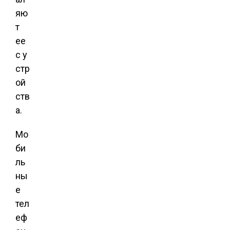
яю
т
ее
с у
стр
ой
ств
а.
Мо
би
ль
ны
е
тел
еф