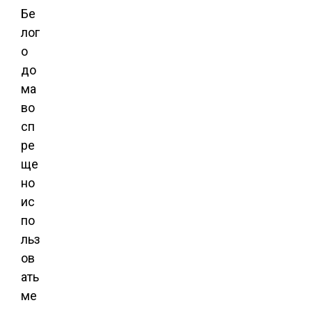
Бе
лог
о
до
ма
во
сп
ре
ще
но
ис
по
льз
ов
ать
ме