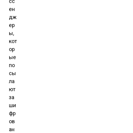
сс
ен
дж
ер
ы,
кот
ор
ые
по
сы
ла
ют
за
ши
фр
ов
ан