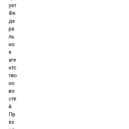
ует
Фе
де
ра
ль
но
е
аге
нтс
тво
но
во
сте
й.
Пр
ез