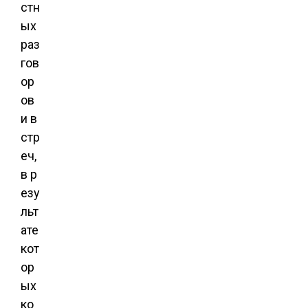
стн
ых
раз
гов
ор
ов
и в
стр
еч,
в р
езу
льт
ате
кот
ор
ых
ко