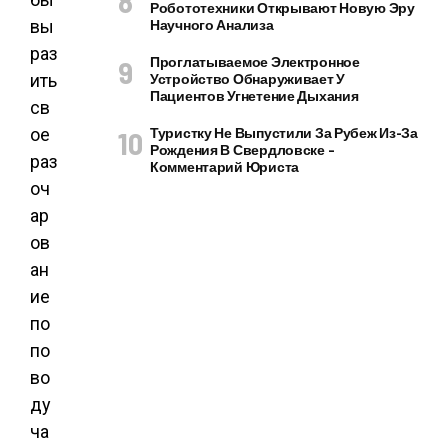
Робототехники Открывают Новую Эру
вы
Научного Анализа
раз
Проглатываемое Электронное
ить
Устройство Обнаруживает У
Пациентов Угнетение Дыхания
св
ое
Туристку Не Выпустили За Рубеж Из-За
Рождения В Свердловске –
раз
Комментарий Юриста
оч
ар
ов
ан
ие
по
по
во
ду
ча