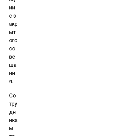
ии
с з
акр
ыт
ого
со
ве
ща
ни
я.
Со
тру
дн
ика
м