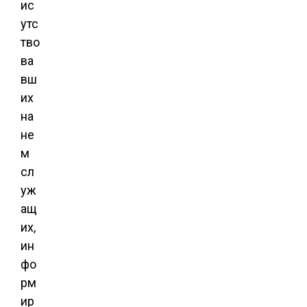
ис
утс
тво
ва
вш
их
на
не
м
сл
уж
ащ
их,
ин
фо
рм
ир