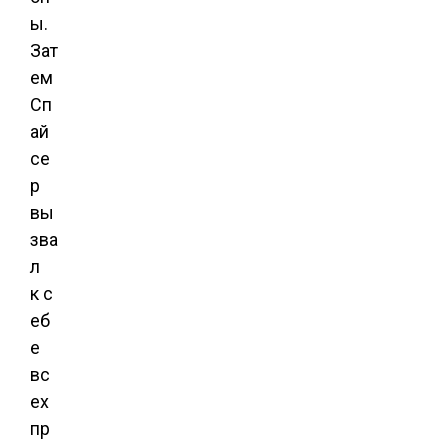
ы.
Зат
ем
Сп
ай
се
р
вы
зва
л
к с
еб
е
вс
ех
пр