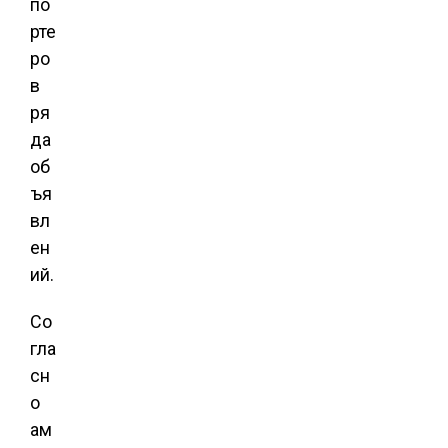
по
рте
ро
в
ря
да
об
ъя
вл
ен
ий.
Со
гла
сн
о
ам