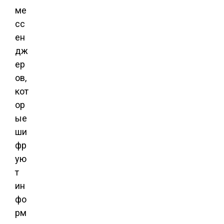
ме
сс
ен
дж
ер
ов,
кот
ор
ые
ши
фр
ую
т
ин
фо
рм