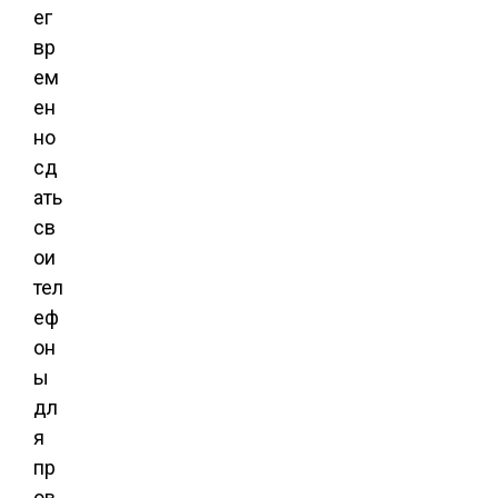
ег
вр
ем
ен
но
сд
ать
св
ои
тел
еф
он
ы
дл
я
пр
ов