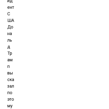
ид
ент
С
ША
До
на
ль
д
Тр
ам
п
вы
ска
зал
по
это
му