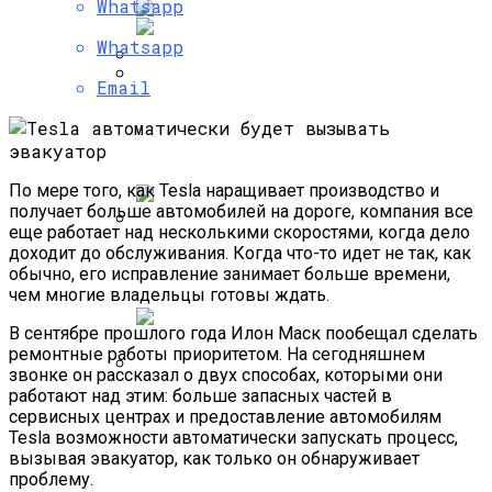
Whatsapp
Whatsapp
Email
«Ошибка 1970» Дает Возможность
Самые Популярные Отели В
На Все 100% Вывести Из Строя IOS-
Новосибирске Назвал Сервис
Устройство
«Яндекс.Путешествия»
По мере того, как Tesla наращивает производство и
получает больше автомобилей на дороге, компания все
еще работает над несколькими скоростями, когда дело
доходит до обслуживания. Когда что-то идет не так, как
Полетную Программу На Маврикий Из
обычно, его исправление занимает больше времени,
России Продлили До Мая 2024
чем многие владельцы готовы ждать.
В сентябре прошлого года Илон Маск пообещал сделать
ремонтные работы приоритетом. На сегодняшнем
звонке он рассказал о двух способах, которыми они
работают над этим: больше запасных частей в
Любитель Приключенческого Туризма
сервисных центрах и предоставление автомобилям
Нашел В Америке Алмаз Весом 7.46
Tesla возможности автоматически запускать процесс,
Карата
вызывая эвакуатор, как только он обнаруживает
проблему.