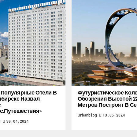
 Популярные Отели В
Футуристическое Кол
бирске Назвал
Обозрения Высотой 2
с
Метров Построят В Се
с.Путешествия»
urbanblog
13.05.2024
g
30.04.2024