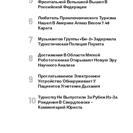
Фронтальной Вспышкой Вышел В
Российской Федерации
Любитель Приключенческого Туризма
Нашел В Америке Алмаз Весом 7.46
Карата
Музыкантов Группы «Би-2» Задержала
Туристическая Полиция Пхукета
Достижения В Области Мягкой
Робототехники Открывают Новую Эру
Научного Анализа
Проглатываемое Электронное
Устройство Обнаруживает У
Пациентов Угнетение Дыхания
Туристку Не Выпустили За Рубеж Из-За
Рождения В Свердловске –
Комментарий Юриста