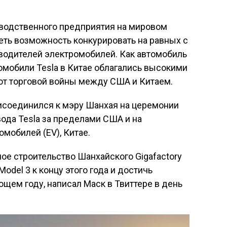
зводственного предприятия на мировом
еть возможность конкурировать на равных с
одителей электромобилей. Как автомобиль
омобили Tesla в Китае облагались высокими
от торговой войны между США и Китаем.
рисоединился к мэру Шанхая на церемонии
вода Tesla за пределами США и на
мобилей (EV), Китае.
ое строительство Шанхайского Gigafactory
odel 3 к концу этого года и достичь
щем году, написал Маск в Твиттере в день