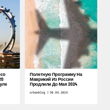
есо
Полетную Программу На
20
Маврикий Из России
уле
Продлили До Мая 2024
urbanblog
30.04.2024