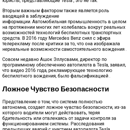
юристы, представляющие Tesla , это не так.
Любитель Приключенческого Туризма
Нашел В Америке Алмаз Весом 7.46
Вторым важным фактором также является роль
Карата
вводящей в заблуждение
информации. Автомобильная промышленность в целом
на протяжении многих лет колебалась вокруг реальных
возможностей технологий беспилотных транспортных
средств. В 2016 году Mercedes Benz снял с эфира
телерекламу после критики за то, что она изображала
нереальные возможности самостоятельного вождения .
Совсем недавно Ашок Эллусвами, директор по
программному обеспечению автопилота в Tesla, заявил,
что видео 2016 года, рекламирующее технологию
беспилотного вождения, было фальсификацией .
Ложное Чувство Безопасности
Представление о том, что система полностью
автономна, создает ложное чувство безопасности, из-за
которого водители могут действовать, теряя
бдительность или отвлекаясь от задачи контроля за
функционированием системы. Расследования
предыдущих аварий с участием автопилота Tesla