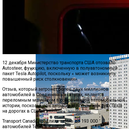
Владельцы IPhone Готовятся Подать
В Суд На Apple
Футуристическое Колесо Обозрения
Высотой 220 Метров Построят В Сеуле
Что За Неведомый Аппарат Запустила
На Орбиту КНДР — Специалисты
Гадают
12 декабря Министерство транспорта США отозвало
Autosteer, функцию, включенную в полуавтономный
пакет Tesla Autopilot, поскольку « может возникнуть
повышенный риск столкновения».
Ученые Создали Стентопрут Для
Управления Техникой Силой Мысли
Отзыв, который затронет более двух миллионов
автомобилей в Соединенных Штатах, является
переломным моментом в современной автомобильной
истории, поскольку он затрагивает почти каждую Tesla
на дорогах в США.
Transport Canada продлила отзыв до 193 000
автомобилей Tesla в Канаде.