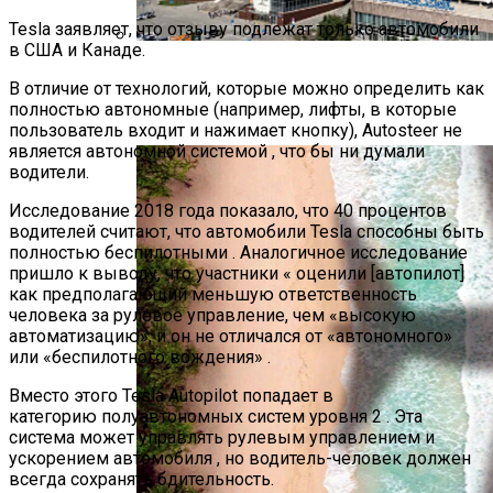
Tesla заявляет, что отзыву подлежат только автомобили
в США и Канаде.
Самые Популярные Отели В
В отличие от технологий, которые можно определить как
Новосибирске Назвал Сервис
полностью автономные (например, лифты, в которые
«Яндекс.Путешествия»
пользователь входит и нажимает кнопку), Autosteer не
является автономной системой , что бы ни думали
водители.
Исследование 2018 года показало, что 40 процентов
водителей считают, что автомобили Tesla способны быть
полностью беспилотными . Аналогичное исследование
пришло к выводу, что участники « оценили [автопилот]
как предполагающий меньшую ответственность
человека за рулевое управление, чем «высокую
автоматизацию», и он не отличался от «автономного»
или «беспилотного вождения» .
Вместо этого Tesla Autopilot попадает в
категорию полуавтономных систем уровня 2 . Эта
система может управлять рулевым управлением и
ускорением автомобиля , но водитель-человек должен
всегда сохранять бдительность.