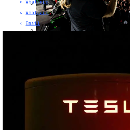
Whatsapp
Whatsapp
Военным Потребовались Миллиарды
На Новые Спутники
Email
Музыкантов Группы «Би-2» Задержала
Туристическая Полиция Пхукета