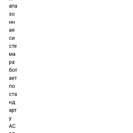
апа
зо
нн
ая
си
сте
ма
ра
бот
ает
по
ста
нд
арт
у
AC