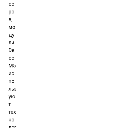
со
ро
в,
мо
ду
ли
De
co
M5
ис
по
льз
ую
т
тех
но
лог