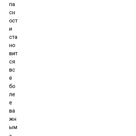
па
сн
ост
и
ста
но
вит
ся
вс
ё
бо
ле
е
ва
жн
ым
»,