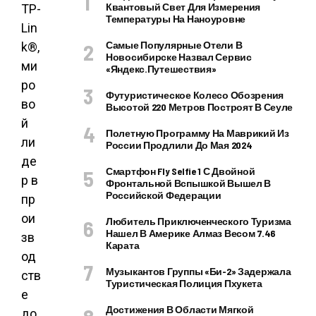
Квантовый Свет Для Измерения
TP-
Температуры На Наноуровне
Lin
Самые Популярные Отели В
k®,
Новосибирске Назвал Сервис
ми
«Яндекс.Путешествия»
ро
Футуристическое Колесо Обозрения
во
Высотой 220 Метров Построят В Сеуле
й
Полетную Программу На Маврикий Из
ли
России Продлили До Мая 2024
де
Смартфон Fly Selfie 1 С Двойной
р в
Фронтальной Вспышкой Вышел В
Российской Федерации
пр
ои
Любитель Приключенческого Туризма
Нашел В Америке Алмаз Весом 7.46
зв
Карата
од
Музыкантов Группы «Би-2» Задержала
ств
Туристическая Полиция Пхукета
е
Достижения В Области Мягкой
до