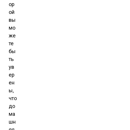
ор
ой
вы
мо
же
те
бы
ть
ув
ер
ен
ы,
что
до
ма
шн
яя