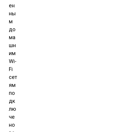
ен
ны
м
до
ма
шн
им
Wi-
Fi
сет
ям
по
дк
лю
че
но