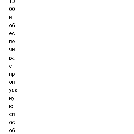
13
00
и
об
ес
пе
чи
ва
ет
пр
оп
уск
ну
ю
сп
ос
об