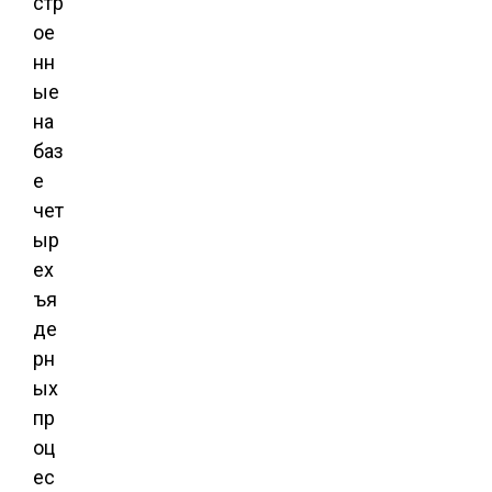
стр
ое
нн
ые
на
баз
е
чет
ыр
ех
ъя
де
рн
ых
пр
оц
ес