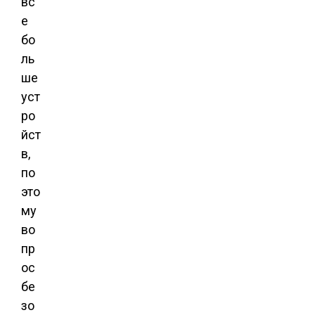
вс
е
бо
ль
ше
уст
ро
йст
в,
по
это
му
во
пр
ос
бе
зо