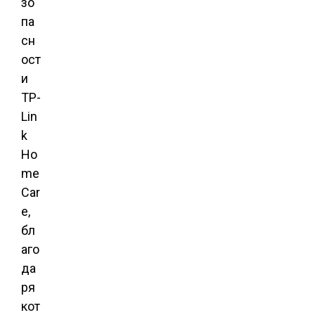
зо
па
сн
ост
и
TP-
Lin
k
Ho
me
Car
e,
бл
аго
да
ря
кот