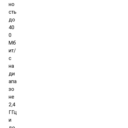
но
сть
до
40
0
Мб
ит/
с
на
ди
апа
зо
не
2,4
ГГц
и
до