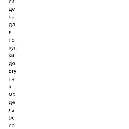
ий
де
нь
дл
я
по
куп
ки
до
сту
пн
а
мо
де
ль
De
co