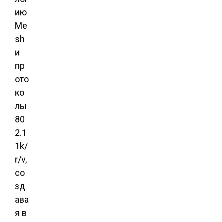
ию
Me
sh
и
пр
ото
ко
лы
80
2.1
1k/
r/v,
со
зд
ава
я в