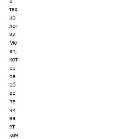
е
тех
но
лог
ии
Me
sh,
кот
ор
ое
об
ес
пе
чи
ва
ет
кач