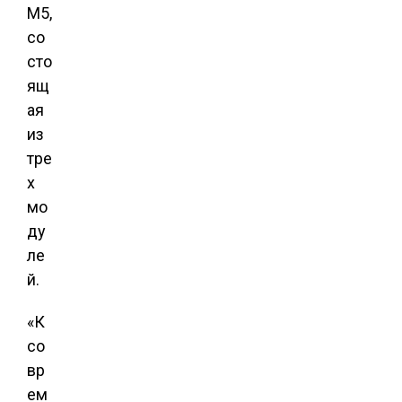
M5,
со
сто
ящ
ая
из
тре
х
мо
ду
ле
й.
«К
со
вр
ем