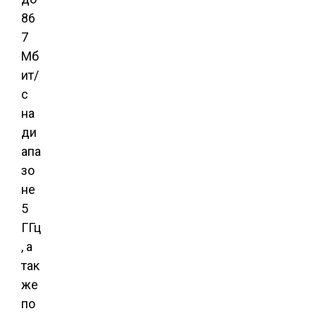
86
7
Мб
ит/
с
на
ди
апа
зо
не
5
ГГц
, а
так
же
по