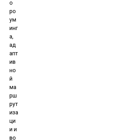
о
ро
ум
инг
а,
ад
апт
ив
но
й
ма
рш
рут
иза
ци
и и
во