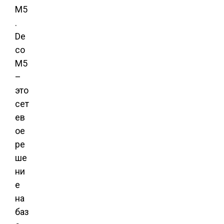
M5
.
De
co
M5
–
это
сет
ев
ое
ре
ше
ни
е
на
баз