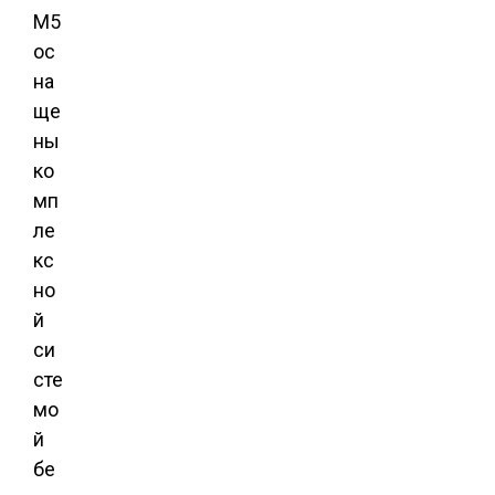
M5
ос
на
ще
ны
ко
мп
ле
кс
но
й
си
сте
мо
й
бе