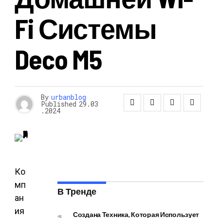
Fi Системы
Deco M5
By
urbanblog
Published
29.03
.2024
Ко
мп
В Тренде
ан
ия
Создана Техника, Которая Использует