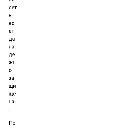
сет
ь
вс
ег
да
на
де
жн
о
за
щи
ще
на»
.
По