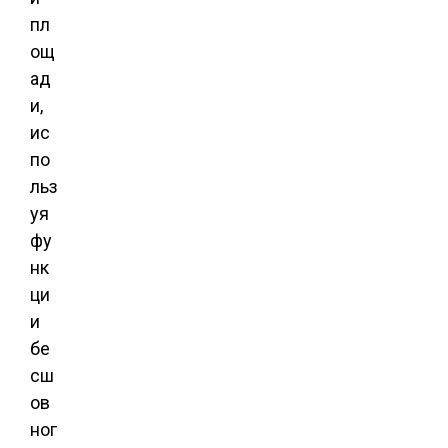
пл
ощ
ад
и,
ис
по
льз
уя
фу
нк
ци
и
бе
сш
ов
ног