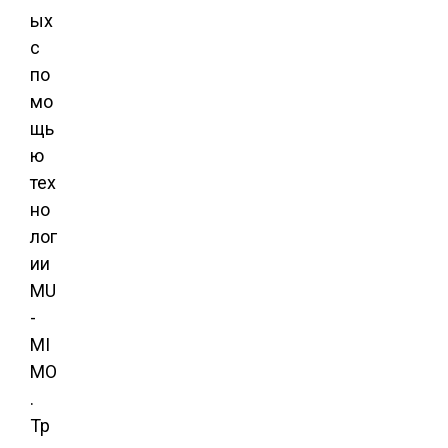
ых
с
по
мо
щь
ю
тех
но
лог
ии
MU
-
MI
MO
.
Тр