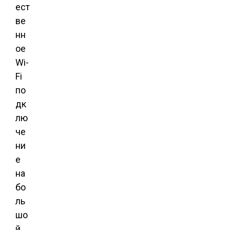
ест
ве
нн
ое
Wi-
Fi
по
дк
лю
че
ни
е
на
бо
ль
шо
й