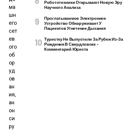
Робототехники Открывают Новую Эру
ма
Научного Анализа
шн
Проглатываемое Электронное
его
Устройство Обнаруживает У
Пациентов Угнетение Дыхания
сет
ев
Туристку Не Выпустили За Рубеж Из-За
Рождения В Свердловске –
ого
Комментарий Юриста
об
ор
уд
ов
ан
ия,
ан
он
си
ру