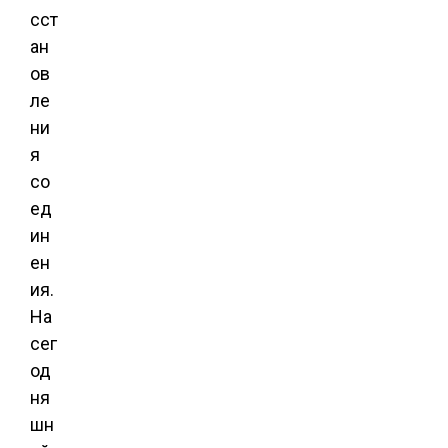
сст
ан
ов
ле
ни
я
со
ед
ин
ен
ия.
На
сег
од
ня
шн