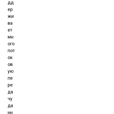
дд
ер
жи
ва
ет
мн
ого
пот
ок
ов
ую
пе
ре
да
чу
да
нн