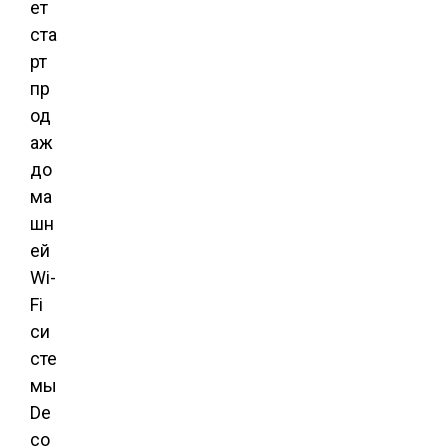
ет
ста
рт
пр
од
аж
до
ма
шн
ей
Wi-
Fi
си
сте
мы
De
co