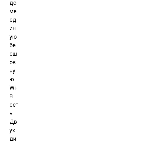
до
ме
ед
ин
ую
бе
сш
ов
ну
ю
Wi-
Fi
сет
ь.
Дв
ух
ди