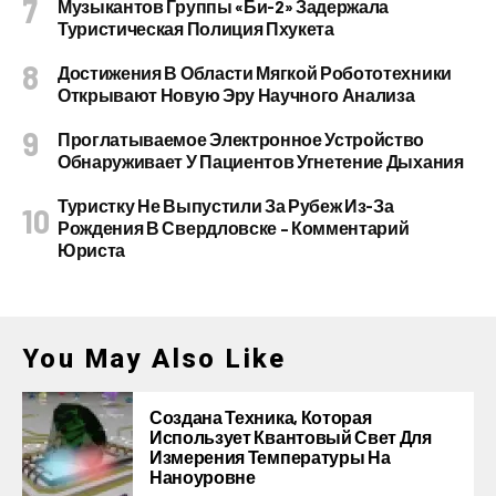
Музыкантов Группы «Би-2» Задержала
Туристическая Полиция Пхукета
Достижения В Области Мягкой Робототехники
Открывают Новую Эру Научного Анализа
Проглатываемое Электронное Устройство
Обнаруживает У Пациентов Угнетение Дыхания
Туристку Не Выпустили За Рубеж Из-За
Рождения В Свердловске – Комментарий
Юриста
You May Also Like
Создана Техника, Которая
Использует Квантовый Свет Для
Измерения Температуры На
Наноуровне