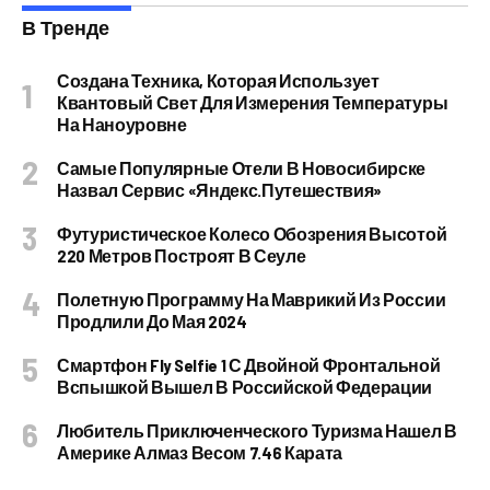
В Тренде
Создана Техника, Которая Использует
Квантовый Свет Для Измерения Температуры
На Наноуровне
Самые Популярные Отели В Новосибирске
Назвал Сервис «Яндекс.Путешествия»
Футуристическое Колесо Обозрения Высотой
220 Метров Построят В Сеуле
Полетную Программу На Маврикий Из России
Продлили До Мая 2024
Смартфон Fly Selfie 1 С Двойной Фронтальной
Вспышкой Вышел В Российской Федерации
Любитель Приключенческого Туризма Нашел В
Америке Алмаз Весом 7.46 Карата