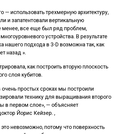
о — использовать трехмерную архитектуру,
али и запатентовали вертикальную
е менее, все еще был ряд проблем,
 многоуровневого устройства. В результате
ка нашего подхода в 3-D возможна так, как
т назад ».
трировала, как построить вторую плоскость
го слоя кубитов.
в очень простых сроках мы построили
изировали технику для выращивания второго
ры в первом слое», — объясняет
октор Йорис Кейзер. ,
о это невозможно, потому что поверхность