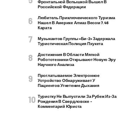
Фронтальной Вспышкой Вышел В
Российской Федерации
Любитель Приключенческого Туризма
Нашел В Америке Алмаз Весом 7.46
Карата
Музыкантов Группы «Би-2» Задержала
Туристическая Полиция Пхукета
Достижения В Области Мягкой
Робототехники Открывают Новую Эру
Научного Анализа
Проглатываемое Электронное
Устройство Обнаруживает У
Пациентов Угнетение Дыхания
Туристку Не Выпустили За Рубеж Из-За
Рождения В Свердловске –
Комментарий Юриста