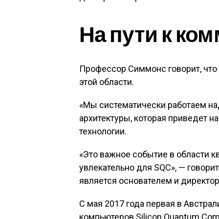
На пути к ко
Профессор Симмонс говорит, что 
этой области.
«Мы систематически работаем н
архитектуры, которая приведет 
технологии.
«Это важное событие в области к
увлекательно для SQC», — говори
является основателем и директо
С мая 2017 года первая в Австра
компьютеров Silicon Quantum Comp