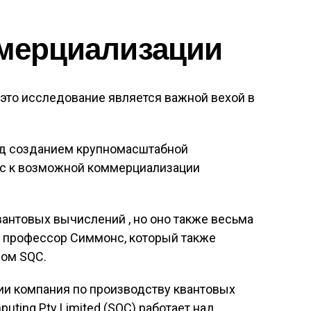
ммерциализации
это исследование является важной вехой в
ад созданием крупномасштабной
нас к возможной коммерциализации
вантовых вычислений , но оно также весьма
т профессор Симмонс, который также
ром SQC.
лии компания по производству квантовых
uting Pty Limited (SQC) работает над