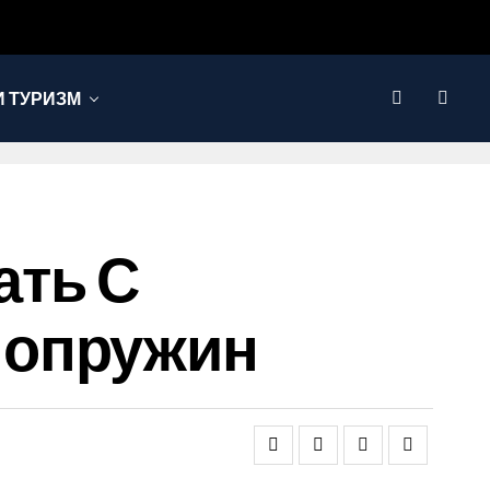
 ТУРИЗМ
ать С
нопружин