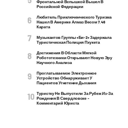
Фронтальной Вспышкой Вышел В
Российской Федерации
Любитель Приключенческого Туризма
Нашел В Америке Алмаз Весом 7.46
Карата
Музыкантов Группы «Би-2» Задержала
Туристическая Полиция Пхукета
Достижения В Области Мягкой
Робототехники Открывают Новую Эру
Научного Анализа
Проглатываемое Электронное
Устройство Обнаруживает У
Пациентов Угнетение Дыхания
Туристку Не Выпустили За Рубеж Из-За
Рождения В Свердловске –
Комментарий Юриста