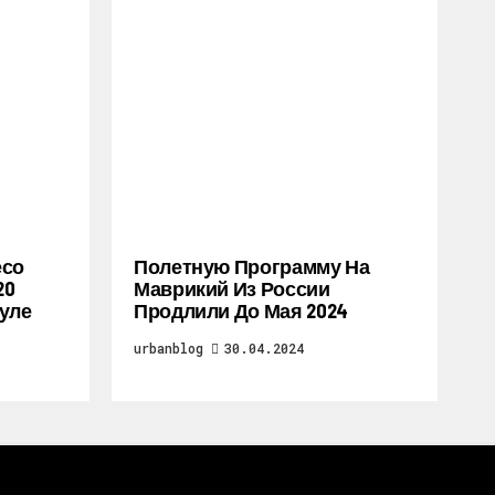
есо
Полетную Программу На
20
Маврикий Из России
уле
Продлили До Мая 2024
urbanblog
30.04.2024