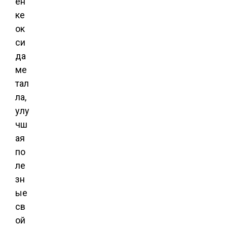
ен
ке
ок
си
да
ме
тал
ла,
улу
чш
ая
по
ле
зн
ые
св
ой