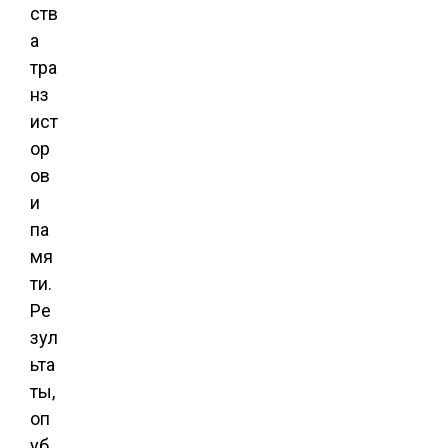
ств
а
тра
нз
ист
ор
ов
и
па
мя
ти.
Ре
зул
ьта
ты,
оп
уб