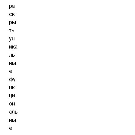
ра
ск
ры
ть
ун
ика
ль
ны
е
фу
нк
ци
он
аль
ны
е