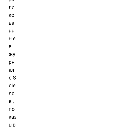
ли
ко
ва
нн
ые
в
жу
рн
ал
е S
cie
nc
e ,
по
каз
ыв