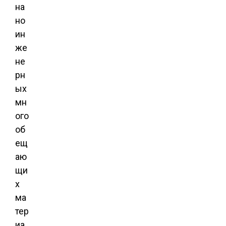
на
но
ин
же
не
рн
ых
мн
ого
об
ещ
аю
щи
х
ма
тер
иа