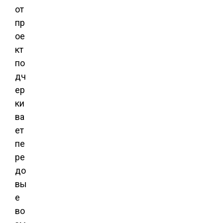
от
пр
ое
кт
по
дч
ер
ки
ва
ет
пе
ре
до
вы
е
во