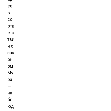
ее
в
со
отв
етс
тви
и с
зак
он
ом
Му
ра
—
на
бл
юд