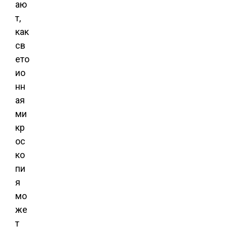
аю
т,
как
св
ето
ио
нн
ая
ми
кр
ос
ко
пи
я
мо
же
т