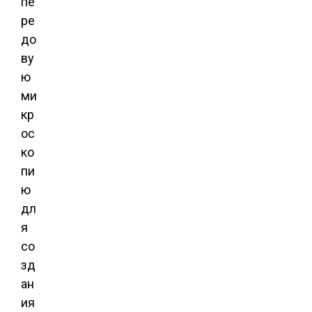
пе
ре
до
ву
ю
ми
кр
ос
ко
пи
ю
дл
я
со
зд
ан
ия