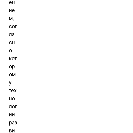
ен
ие
м,
сог
ла
сн
о
кот
ор
ом
у
тех
но
лог
ии
раз
ви