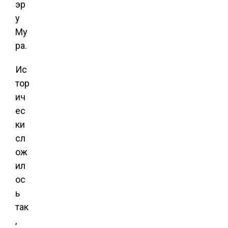
эр
у
Му
ра.
Ис
тор
ич
ес
ки
сл
ож
ил
ос
ь
так
,