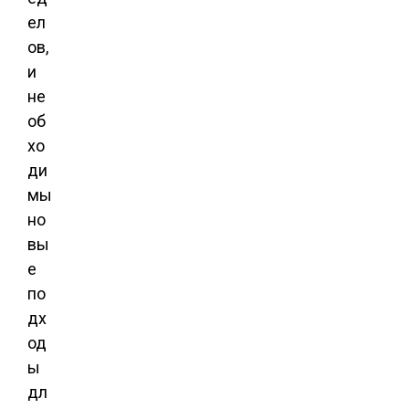
ел
ов,
и
не
об
хо
ди
мы
но
вы
е
по
дх
од
ы
дл