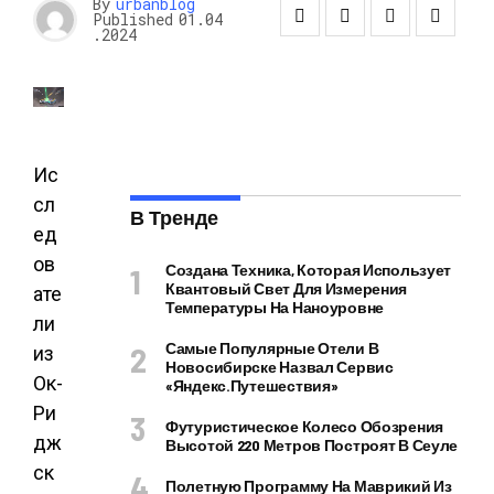
By
urbanblog
Published
01.04
.2024
Ис
сл
В Тренде
ед
ов
Создана Техника, Которая Использует
Квантовый Свет Для Измерения
ате
Температуры На Наноуровне
ли
Самые Популярные Отели В
из
Новосибирске Назвал Сервис
Ок-
«Яндекс.Путешествия»
Ри
Футуристическое Колесо Обозрения
дж
Высотой 220 Метров Построят В Сеуле
ск
Полетную Программу На Маврикий Из