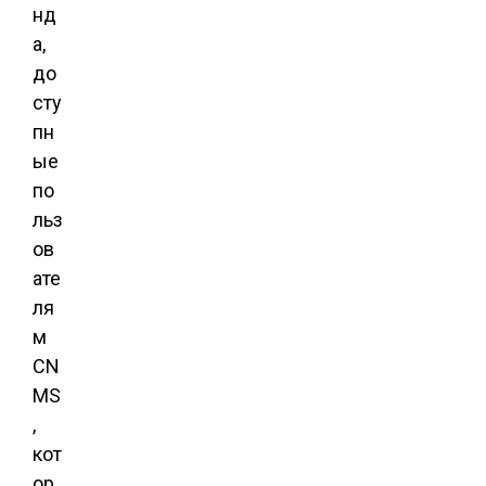
нд
а,
до
сту
пн
ые
по
льз
ов
ате
ля
м
CN
MS
,
кот
ор