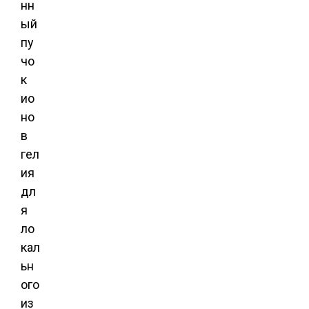
нн
ый
пу
чо
к
ио
но
в
гел
ия
дл
я
ло
кал
ьн
ого
из