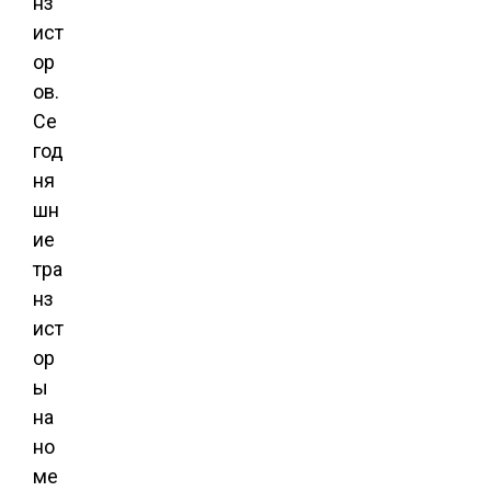
нз
ист
ор
ов.
Се
год
ня
шн
ие
тра
нз
ист
ор
ы
на
но
ме