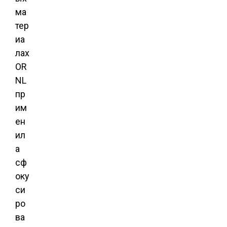
ма
тер
иа
лах
OR
NL
пр
им
ен
ил
а
сф
оку
си
ро
ва