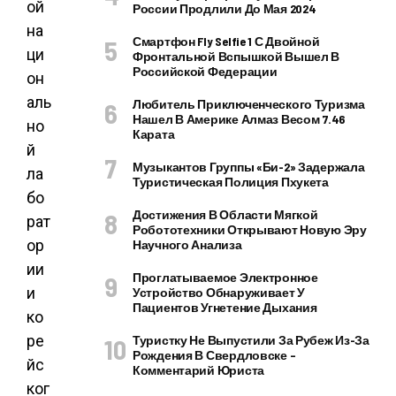
ой
России Продлили До Мая 2024
на
Смартфон Fly Selfie 1 С Двойной
ци
Фронтальной Вспышкой Вышел В
Российской Федерации
он
аль
Любитель Приключенческого Туризма
Нашел В Америке Алмаз Весом 7.46
но
Карата
й
Музыкантов Группы «Би-2» Задержала
ла
Туристическая Полиция Пхукета
бо
Достижения В Области Мягкой
рат
Робототехники Открывают Новую Эру
ор
Научного Анализа
ии
Проглатываемое Электронное
и
Устройство Обнаруживает У
Пациентов Угнетение Дыхания
ко
ре
Туристку Не Выпустили За Рубеж Из-За
Рождения В Свердловске –
йс
Комментарий Юриста
ког