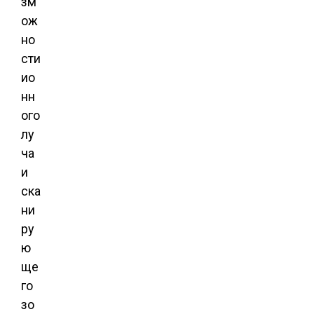
зм
ож
но
сти
ио
нн
ого
лу
ча
и
ска
ни
ру
ю
ще
го
зо