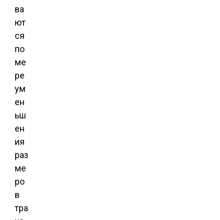
ва
ют
ся
по
ме
ре
ум
ен
ьш
ен
ия
раз
ме
ро
в
тра