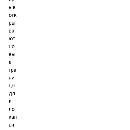
ые
отк
ры
ва
ют
но
вы
е
гра
ни
цы
дл
я
ло
кал
ьн