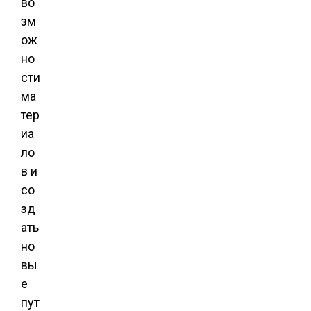
во
зм
ож
но
сти
ма
тер
иа
ло
в и
со
зд
ать
но
вы
е
пут