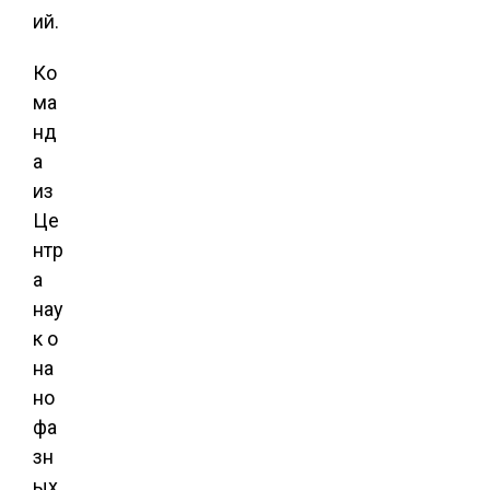
ий.
Ко
ма
нд
а
из
Це
нтр
а
нау
к о
на
но
фа
зн
ых