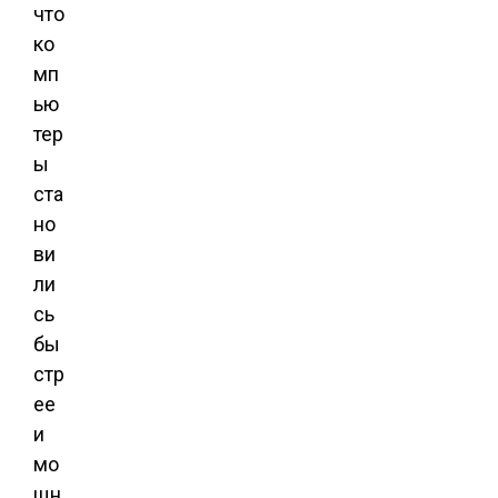
что
ко
мп
ью
тер
ы
ста
но
ви
ли
сь
бы
стр
ее
и
мо
щн