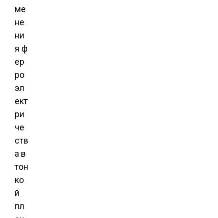
ме
не
ни
я ф
ер
ро
эл
ект
ри
че
ств
а в
тон
ко
й
пл