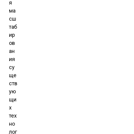
я
ма
сш
таб
ир
ов
ан
ия
су
ще
ств
ую
щи
х
тех
но
лог