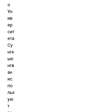
о
Ун
ив
ер
сит
ета
Су
нгк
ью
нгв
ан
ис
по
льз
ую
т