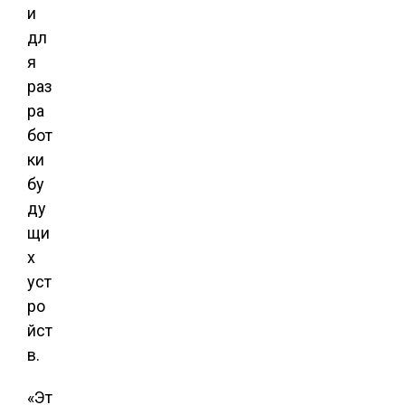
и
дл
я
раз
ра
бот
ки
бу
ду
щи
х
уст
ро
йст
в.
«Эт