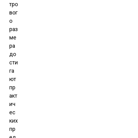
тро
вог
о
раз
ме
ра
до
сти
га
ют
пр
акт
ич
ес
ких
пр
ед