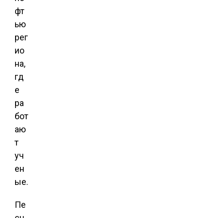
фт
ью
рег
ио
на,
гд
е
ра
бот
аю
т
уч
ен
ые.
Пе
сч