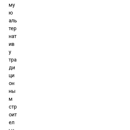
му
ю
аль
тер
нат
ив
у
тра
ди
ци
он
ны
м
стр
оит
ел