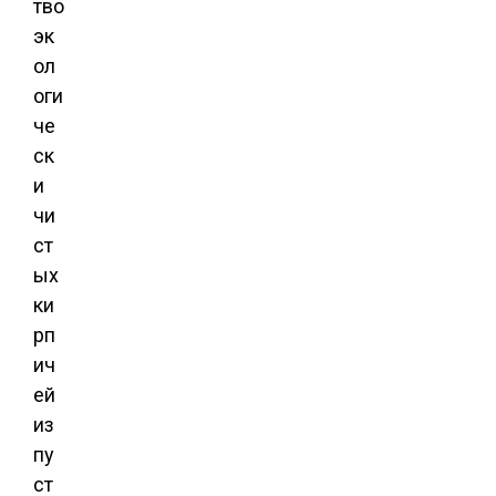
тво
эк
ол
оги
че
ск
и
чи
ст
ых
ки
рп
ич
ей
из
пу
ст