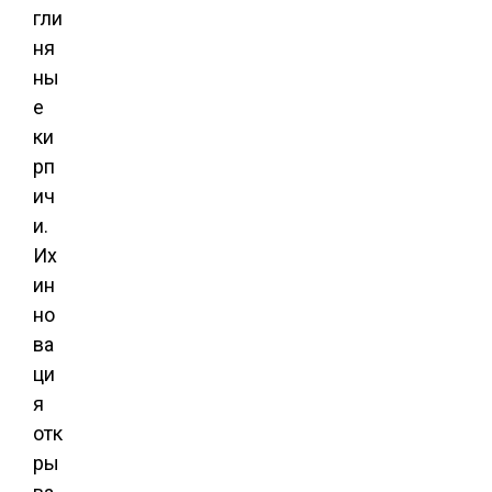
гли
ня
ны
е
ки
рп
ич
и.
Их
ин
но
ва
ци
я
отк
ры