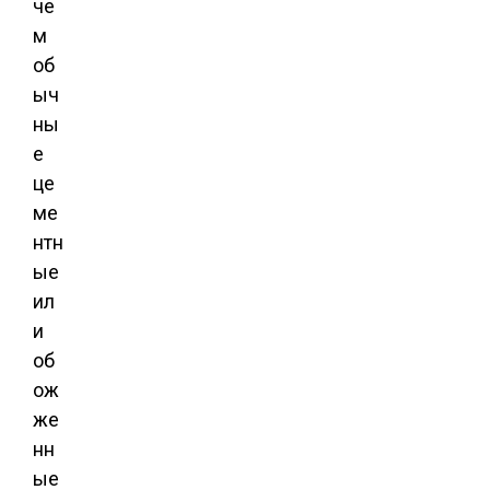
че
м
об
ыч
ны
е
це
ме
нтн
ые
ил
и
об
ож
же
нн
ые