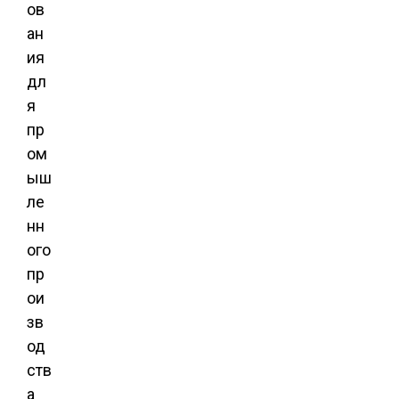
ов
ан
ия
дл
я
пр
ом
ыш
ле
нн
ого
пр
ои
зв
од
ств
а