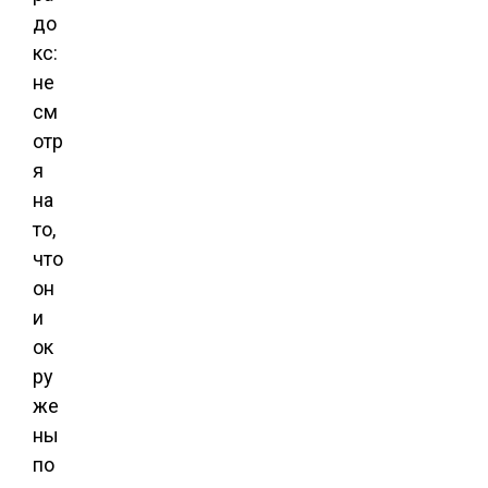
до
кс:
не
см
отр
я
на
то,
что
он
и
ок
ру
же
ны
по