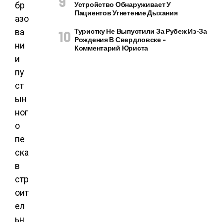
бр
Устройство Обнаруживает У
Пациентов Угнетение Дыхания
азо
ва
Туристку Не Выпустили За Рубеж Из-За
Рождения В Свердловске –
ни
Комментарий Юриста
и
пу
ст
ын
ног
о
пе
ска
в
стр
оит
ел
ьн