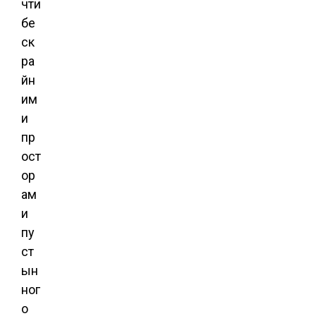
чти
бе
ск
ра
йн
им
и
пр
ост
ор
ам
и
пу
ст
ын
ног
о