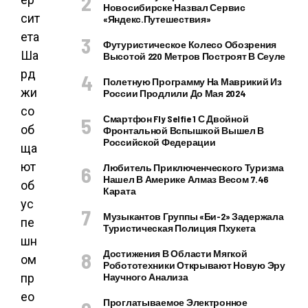
Новосибирске Назвал Сервис
сит
«Яндекс.Путешествия»
ета
Футуристическое Колесо Обозрения
Ша
Высотой 220 Метров Построят В Сеуле
рд
Полетную Программу На Маврикий Из
жи
России Продлили До Мая 2024
со
Смартфон Fly Selfie 1 С Двойной
об
Фронтальной Вспышкой Вышел В
Российской Федерации
ща
ют
Любитель Приключенческого Туризма
Нашел В Америке Алмаз Весом 7.46
об
Карата
ус
Музыкантов Группы «Би-2» Задержала
пе
Туристическая Полиция Пхукета
шн
Достижения В Области Мягкой
ом
Робототехники Открывают Новую Эру
пр
Научного Анализа
ео
Проглатываемое Электронное