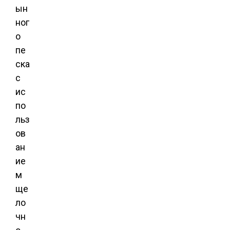
ын
ног
о
пе
ска
с
ис
по
льз
ов
ан
ие
м
ще
ло
чн