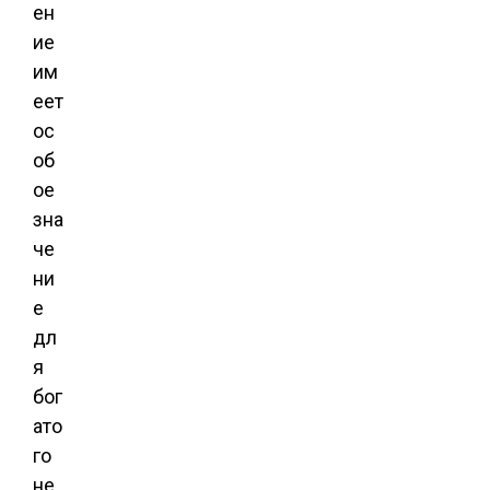
ен
ие
им
еет
ос
об
ое
зна
че
ни
е
дл
я
бог
ато
го
не