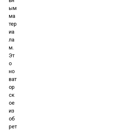
ьн
ым
ма
тер
иа
ла
м.
Эт
о
но
ват
ор
ск
ое
из
об
рет