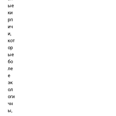
ые
ки
рп
ич
и,
кот
ор
ые
бо
ле
е
эк
ол
оги
чн
ы,