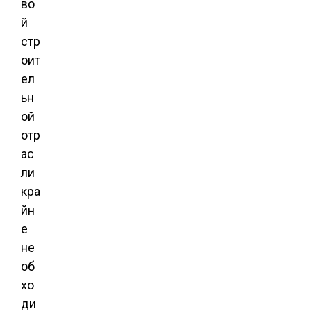
во
й
стр
оит
ел
ьн
ой
отр
ас
ли
кра
йн
е
не
об
хо
ди