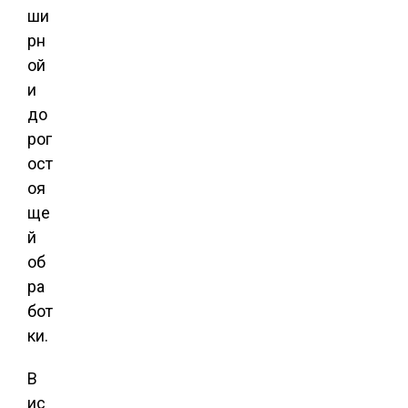
ши
рн
ой
и
до
рог
ост
оя
ще
й
об
ра
бот
ки.
В
ис