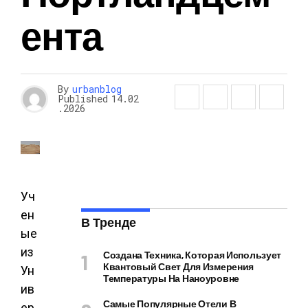
Ента
By
urbanblog
Published
14.02
.2026
Уч
ен
В Тренде
ые
из
Создана Техника, Которая Использует
Квантовый Свет Для Измерения
Ун
Температуры На Наноуровне
ив
Самые Популярные Отели В
ер