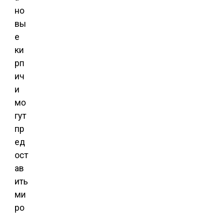
но
вы
е
ки
рп
ич
и
мо
гут
пр
ед
ост
ав
ить
ми
ро