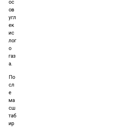
ос
ов
угл
ек
ис
лог
о
газ
а.
По
сл
е
ма
сш
таб
ир