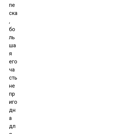
пе
ска
,
бо
ль
ша
я
его
ча
сть
не
пр
иго
дн
а
дл