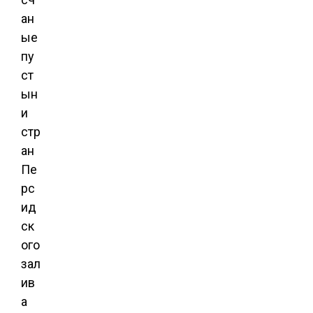
ан
ые
пу
ст
ын
и
стр
ан
Пе
рс
ид
ск
ого
зал
ив
а