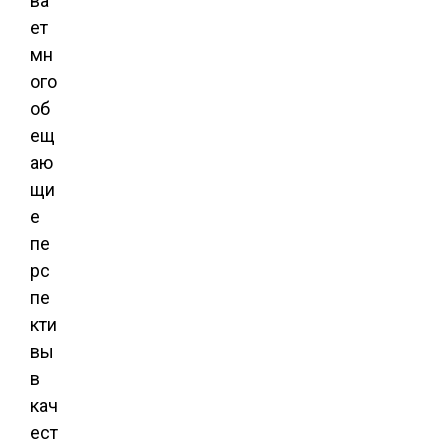
ва
ет
мн
ого
об
ещ
аю
щи
е
пе
рс
пе
кти
вы
в
кач
ест