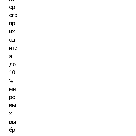
ор
ого
пр
их
од
итс
я
до
10
%
ми
ро
вы
х
вы
бр