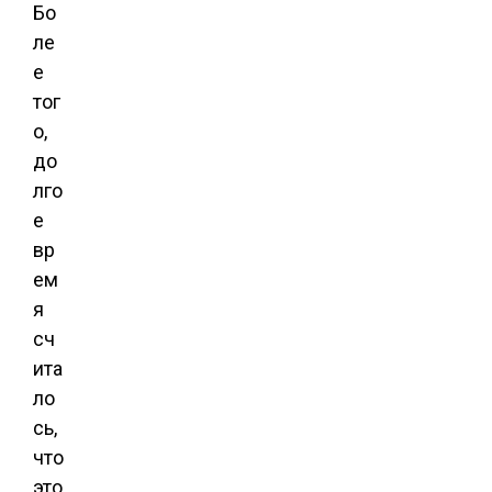
Бо
ле
е
тог
о,
до
лго
е
вр
ем
я
сч
ита
ло
сь,
что
это