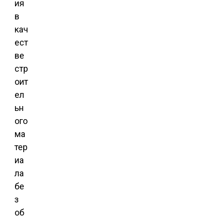
ия
в
кач
ест
ве
стр
оит
ел
ьн
ого
ма
тер
иа
ла
бе
з
об