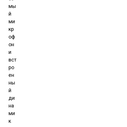
мы
й
ми
кр
оф
он
и
вст
ро
ен
ны
й
ди
на
ми
к