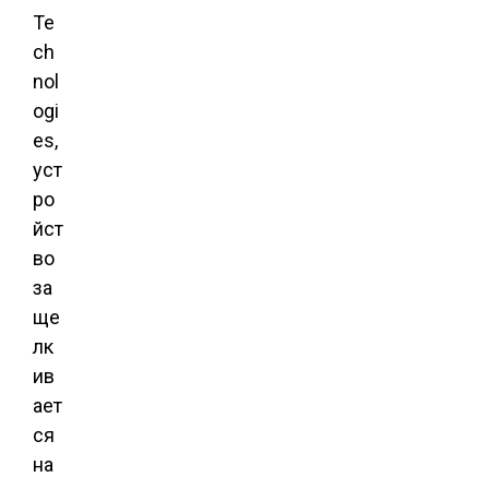
Te
ch
nol
ogi
es,
уст
ро
йст
во
за
ще
лк
ив
ает
ся
на