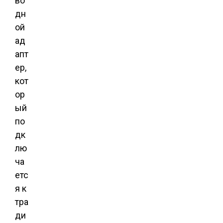
во
дн
ой
ад
апт
ер,
кот
ор
ый
по
дк
лю
ча
етс
я к
тра
ди