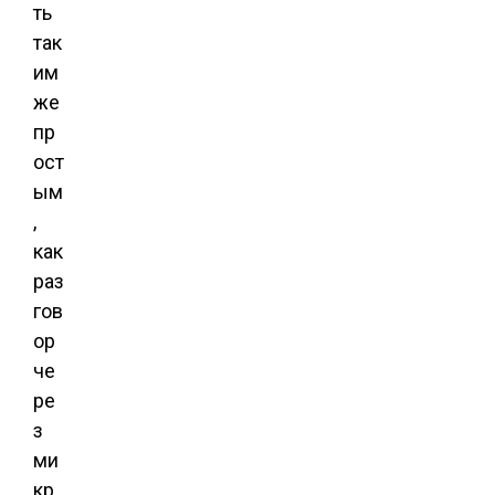
ть
так
им
же
пр
ост
ым
,
как
раз
гов
ор
че
ре
з
ми
кр