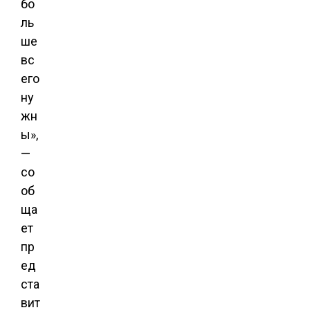
бо
ль
ше
вс
его
ну
жн
ы»,
—
со
об
ща
ет
пр
ед
ста
вит