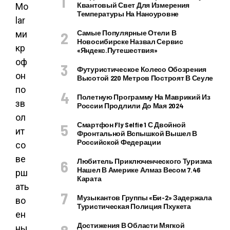
Квантовый Свет Для Измерения
Mo
Температуры На Наноуровне
lar
Самые Популярные Отели В
ми
Новосибирске Назвал Сервис
кр
«Яндекс.Путешествия»
оф
Футуристическое Колесо Обозрения
он
Высотой 220 Метров Построят В Сеуле
по
Полетную Программу На Маврикий Из
зв
России Продлили До Мая 2024
ол
Смартфон Fly Selfie 1 С Двойной
ит
Фронтальной Вспышкой Вышел В
Российской Федерации
со
ве
Любитель Приключенческого Туризма
Нашел В Америке Алмаз Весом 7.46
рш
Карата
ать
Музыкантов Группы «Би-2» Задержала
во
Туристическая Полиция Пхукета
ен
Достижения В Области Мягкой
ны