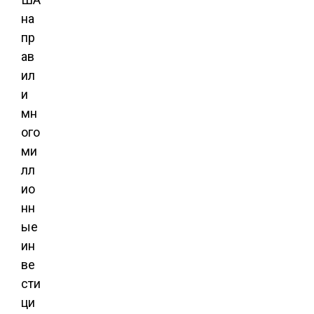
на
пр
ав
ил
и
мн
ого
ми
лл
ио
нн
ые
ин
ве
сти
ци