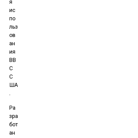
я
ис
по
льз
ов
ан
ия
ВВ
С
С
ША
.
Ра
зра
бот
ан