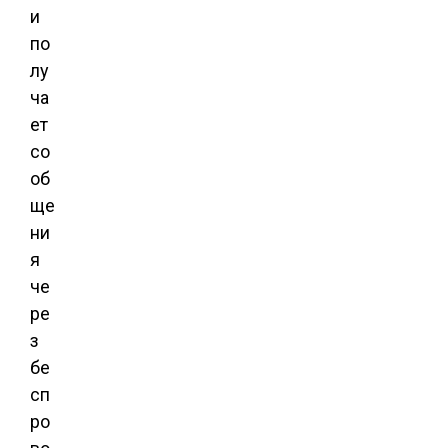
и
по
лу
ча
ет
со
об
ще
ни
я
че
ре
з
бе
сп
ро