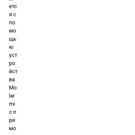
етс
я с
по
мо
щь
ю
уст
ро
йст
ва
Mo
lar
mi
c п
ря
мо