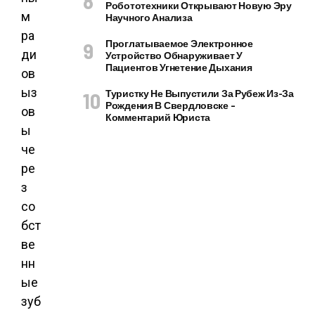
Робототехники Открывают Новую Эру
м
Научного Анализа
ра
Проглатываемое Электронное
ди
Устройство Обнаруживает У
Пациентов Угнетение Дыхания
ов
ыз
Туристку Не Выпустили За Рубеж Из-За
Рождения В Свердловске –
ов
Комментарий Юриста
ы
че
ре
з
со
бст
ве
нн
ые
зуб