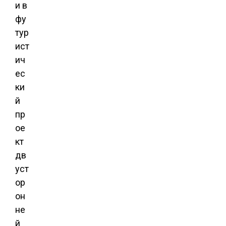
и в
фу
тур
ист
ич
ес
ки
й
пр
ое
кт
дв
уст
ор
он
не
й