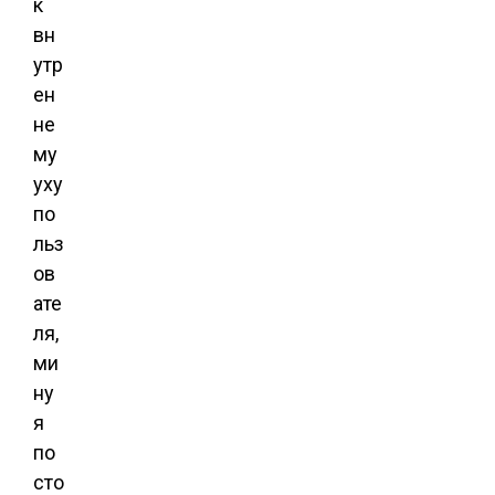
к
вн
утр
ен
не
му
уху
по
льз
ов
ате
ля,
ми
ну
я
по
сто