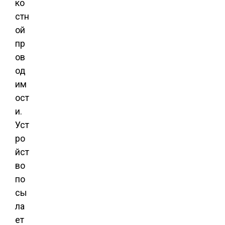
ко
стн
ой
пр
ов
од
им
ост
и.
Уст
ро
йст
во
по
сы
ла
ет