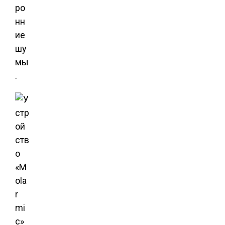
ро
нн
ие
шу
мы
.