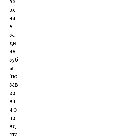
ве
рх
ни
е
за
дн
ие
зуб
ы
(по
зав
ер
ен
ию
пр
ед
ста