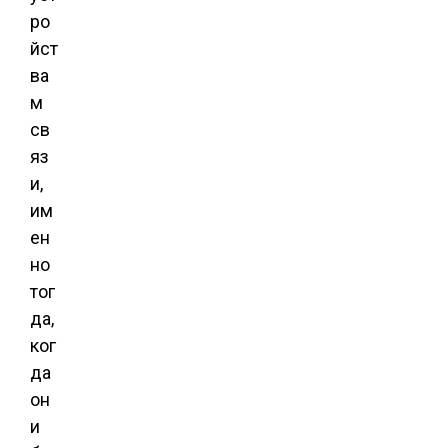
ро
йст
ва
м
св
яз
и,
им
ен
но
тог
да,
ког
да
он
и