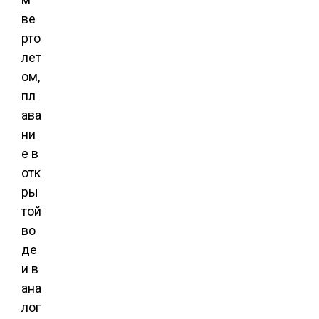
ве
рто
лет
ом,
пл
ава
ни
е в
отк
ры
той
во
де
и в
ана
лог