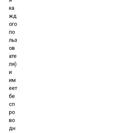
ка
жд
ого
по
льз
ов
ате
ля)
и
им
еет
бе
сп
ро
во
дн