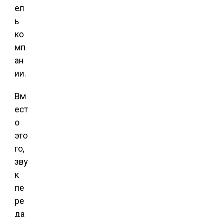
ел
ь
ко
мп
ан
ии.
Вм
ест
о
это
го,
зву
к
пе
ре
да