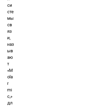
си
сте
мы
св
яз
и,
наз
ыв
аю
т
«M
ola
r
mi
c,»
дл