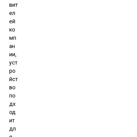
вит
ел
ей
ко
мп
ан
ии,
уст
ро
йст
во
по
дх
од
ит
дл
я