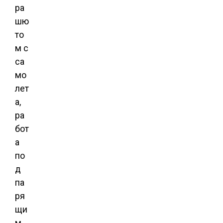
ра
шю
то
м с
са
мо
лет
а,
ра
бот
а
по
д
па
ря
щи
м