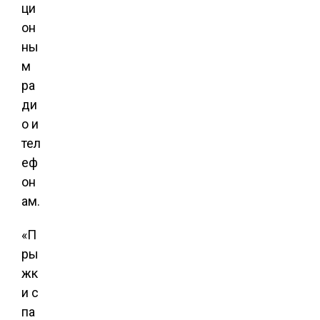
ци
он
ны
м
ра
ди
о и
тел
еф
он
ам.
«П
ры
жк
и с
па