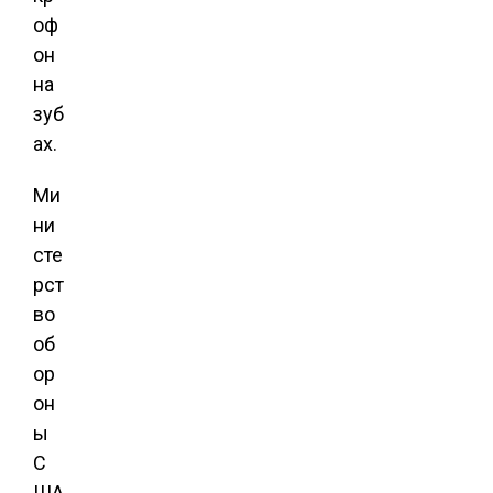
оф
он
на
зуб
ах.
Ми
ни
сте
рст
во
об
ор
он
ы
С
ША