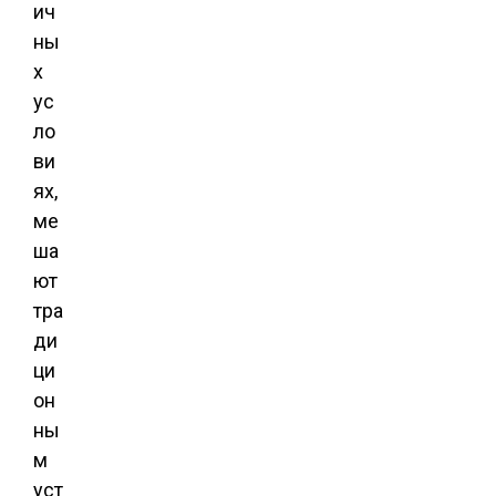
ич
ны
х
ус
ло
ви
ях,
ме
ша
ют
тра
ди
ци
он
ны
м
уст