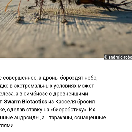
е совершеннее, а дроны бороздят небо,
дке в экстремальных условиях может
железа, а в симбиозе с древнейшими
ап
Swarm Biotactics
из Касселя бросил
е, сделав ставку на «биороботику». Их
нные андроиды, а… тараканы, оснащенные
лями.