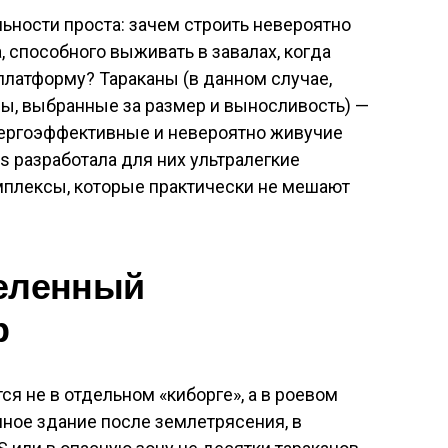
льности проста: зачем строить невероятно
, способного выживать в завалах, когда
латформу? Тараканы (в данном случае,
ы, выбранные за размер и выносливость) —
ергоэффективные и невероятно живучие
s разработала для них ультралегкие
плексы, которые практически не мешают
деленный
р
я не в отдельном «киборге», а в роевом
нное здание после землетрясения, в