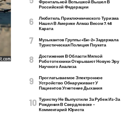
Фронтальной Вспышкой Вышел В
Российской Федерации
Любитель Приключенческого Туризма
Нашел В Америке Алмаз Весом 7.46
Карата
Музыкантов Группы «Би-2» Задержала
Туристическая Полиция Пхукета
Достижения В Области Мягкой
Робототехники Открывают Новую Эру
Научного Анализа
Проглатываемое Электронное
Устройство Обнаруживает У
Пациентов Угнетение Дыхания
Туристку Не Выпустили За Рубеж Из-За
Рождения В Свердловске –
Комментарий Юриста