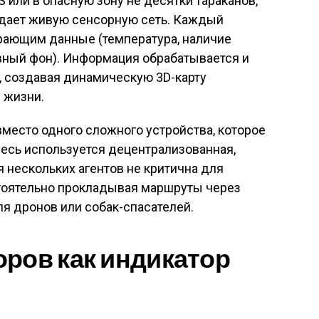
или в опасную зону не десятки тараканов,
здает живую сенсорную сеть. Каждый
ирающим данные (температура, наличие
тивный фон). Информация обрабатывается и
, создавая динамическую 3D-карту
 жизни.
вместо одного сложного устройства, которое
десь используется децентрализованная,
я нескольких агентов не критична для
стоятельно прокладывая маршруты через
я дронов или собак-спасателей.
ров как индикатор