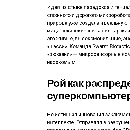
Идея на стыке парадокса и гениа
сложного и дорогого микроробота
природа уже создала идеальную п
мадагаскарские шипящие таракан
это живые, высокомобильные, эн
«шасси». Команда Swarm Biotactic
«рюкзаки» — микросенсорные ком
насекомым.
Рой как распре
суперкомпьюте
Но истинная инновация заключаетс
интеллекте. Отправляя в разруше