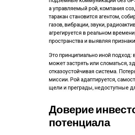
подземные коммуникации без GPS 
а управляемый рой, компания со
таракан становится агентом, соб
газов, вибрации, звуки, радиоак
агрегируется в реальном времени
пространства и выявляя признаки
Это принципиально иной подход: 
может застрять или сломаться, з
отказоустойчивая система. Потер
миссии. Рой адаптируется, само
щели и преграды, недоступные дл
Доверие инвесто
потенциала