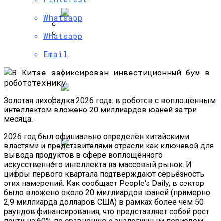
Whatsapp
Whatsapp
СМИ Узнали Дату Начала Продаж
Самые Популярные Отели В
Новых Моделей IPhone И IPad
Email
Новосибирске Назвал Сервис
«Яндекс.Путешествия»
Золотая лихорадка 2026 года: в роботов с воплощённым
интеллектом вложено 20 миллиардов юаней за три
Полетную Программу На Маврикий Из
месяца.
России Продлили До Мая 2024
2026 год был официально определён китайскими
властями и представителями отрасли как ключевой для
вывода продуктов в сфере воплощённого
искусственного интеллекта на массовый рынок. И
цифры первого квартала подтверждают серьёзность
Любитель Приключенческого Туризма
этих намерений. Как сообщает People‘s Daily, в сектор
Нашел В Америке Алмаз Весом 7.46
было вложено около 20 миллиардов юаней (примерно
Карата
2,9 миллиарда долларов США) в рамках более чем 50
раундов финансирования, что представляет собой рост
почти на 60% по сравнению с аналогичным периодом