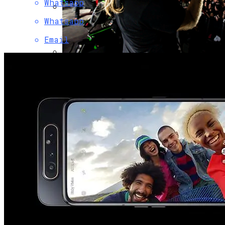
Whatsapp
Whatsapp
Вьетнам Заказал 18 Новейших
Российских Як-130М
Email
Музыкантов Группы «Би-2» Задержала
Туристическая Полиция Пхукета