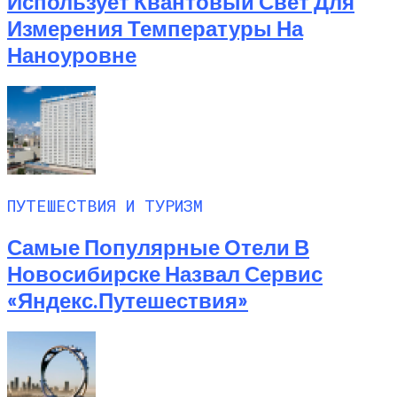
Использует Квантовый Свет Для
Любитель Приключенческого Туризма
Измерения Температуры На
Нашел В Америке Алмаз Весом 7.46
Карата
Наноуровне
ПУТЕШЕСТВИЯ И ТУРИЗМ
Самые Популярные Отели В
Новосибирске Назвал Сервис
«Яндекс.Путешествия»