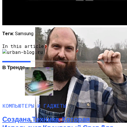
Полетную Программу На Маврикий Из
России Продлили До Мая 2024
Теги:
Samsung
In this article:
В Тренде
КОМПЬЮТЕРЫ И ГАДЖЕТЫ
Создана Техника, Которая