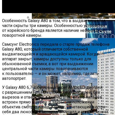
Китай Вывел На Орбиту Новейшие
Гиперспектральные Спутники На Фоне
Опасений США По Поводу Ирана
Особенность Galaxy A80 в том, что в выдвигающейся
части скрыты три камеры. Особенностью устройства
Футуристическое Колесо Обозрения
от корейского бренда является наличие незаурядной
Высотой 220 Метров Построят В Сеуле
поворотной камеры.
Самсунг Electronics передала о старте продаж телефона
Galaxy A80, который отличается собственной
выдвигающейся и вращающейся камерой. Когда
аппарат закрыт, камеры доступны только для
обыкновенной съемки, а вот при выдвижении
центральной части камеры поворачиваются
к пользователю — и он может, например, сделать
автопортрет.
У Galaxy A80 6,7-дюймовый Super AMOLED-дисплей
с разрешением Full HD+ (1080×2400 пикселей) без
вырезов и отверстий, а сканер отпечатков пальцев
встроен прямо в экран. В закрытом положении
объектив смотрит назад. Корпус, сочетающий внутри
себя два люксовых материала металл и стекло, может
Смартфон Archos 50d Oxygen Ожидается