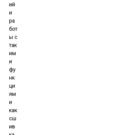
ий
и
ра
бот
ы с
так
им
и
фу
нк
ци
ям
и
как
сш
ив
ка