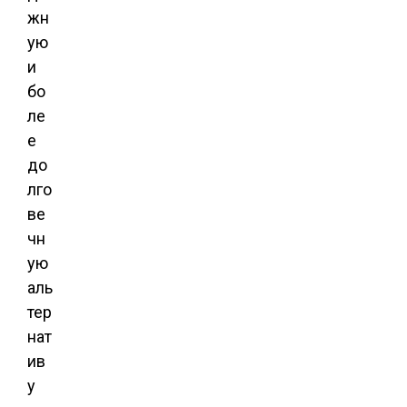
жн
ую
и
бо
ле
е
до
лго
ве
чн
ую
аль
тер
нат
ив
у