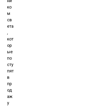
ни
ко
м
св
ета
,
кот
ор
ые
по
сту
пят
в
пр
од
аж
у