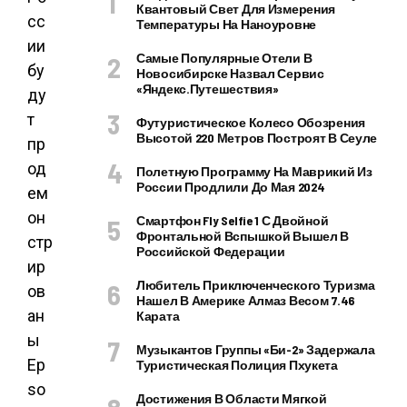
Квантовый Свет Для Измерения
сс
Температуры На Наноуровне
ии
Самые Популярные Отели В
бу
Новосибирске Назвал Сервис
«Яндекс.Путешествия»
ду
т
Футуристическое Колесо Обозрения
Высотой 220 Метров Построят В Сеуле
пр
од
Полетную Программу На Маврикий Из
России Продлили До Мая 2024
ем
он
Смартфон Fly Selfie 1 С Двойной
Фронтальной Вспышкой Вышел В
стр
Российской Федерации
ир
Любитель Приключенческого Туризма
ов
Нашел В Америке Алмаз Весом 7.46
ан
Карата
ы
Музыкантов Группы «Би-2» Задержала
Ep
Туристическая Полиция Пхукета
so
Достижения В Области Мягкой