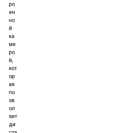
ро
ен
но
й
ка
ме
ро
й,
кот
ор
ая
по
зв
ол
яет
ди
ста