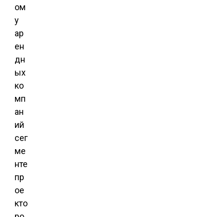
ом
у
ар
ен
дн
ых
ко
мп
ан
ий
сег
ме
нте
пр
ое
кто
ро