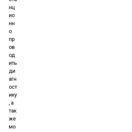
нц
ио
нн
о
пр
ов
од
ить
ди
агн
ост
ику
, а
так
же
мо