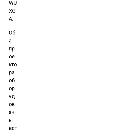
WU
XG
A.
Об
а
пр
ое
кто
ра
об
ор
уд
ов
ан
ы
вст