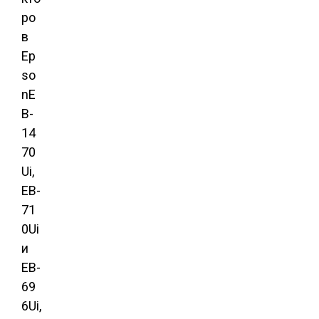
ро
в
Ep
so
nE
B-
14
70
Ui,
EB-
71
0Ui
и
EB-
69
6Ui,