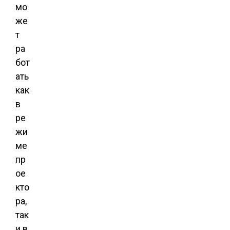
мо
же
т
ра
бот
ать
как
в
ре
жи
ме
пр
ое
кто
ра,
так
и в