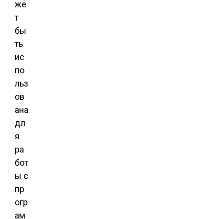
же
т
бы
ть
ис
по
льз
ов
ана
дл
я
ра
бот
ы с
пр
огр
ам