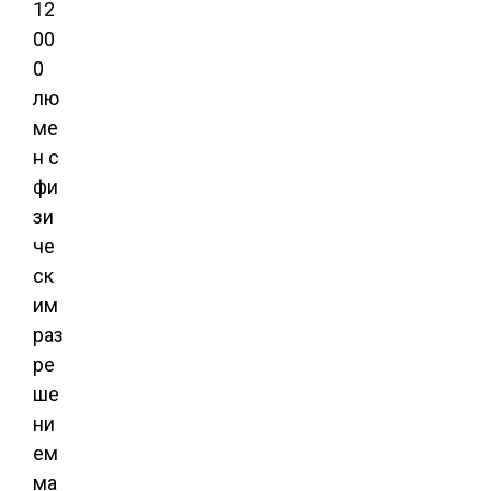
12
00
0
лю
ме
н с
фи
зи
че
ск
им
раз
ре
ше
ни
ем
ма