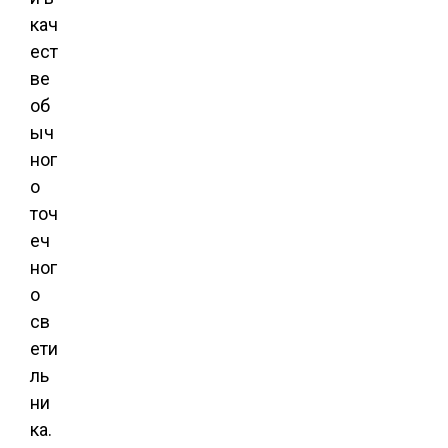
кач
ест
ве
об
ыч
ног
о
точ
еч
ног
о
св
ети
ль
ни
ка.