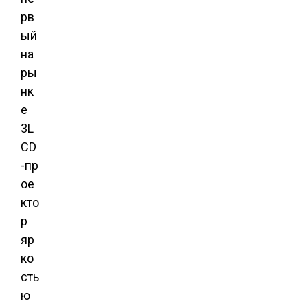
рв
ый
на
ры
нк
е
3L
CD
-пр
ое
кто
р
яр
ко
сть
ю