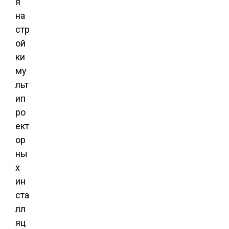
я
на
стр
ой
ки
му
льт
ип
ро
ект
ор
ны
х
ин
ста
лл
яц