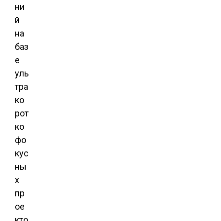
ни
й
на
баз
е
уль
тра
ко
рот
ко
фо
кус
ны
х
пр
ое
кто