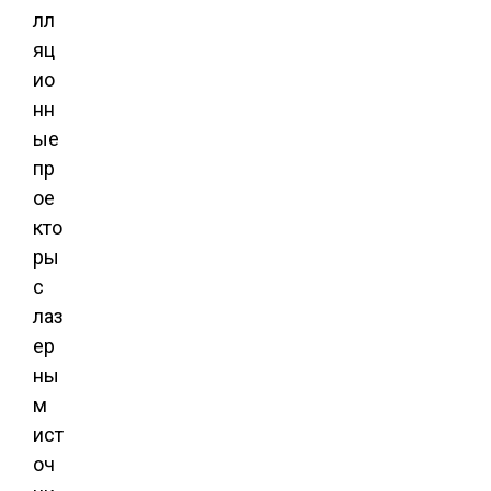
лл
яц
ио
нн
ые
пр
ое
кто
ры
с
лаз
ер
ны
м
ист
оч