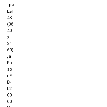
три
цы
4K
(38
40
x
21
60)
, а
Ep
so
nE
B-
L2
00
00