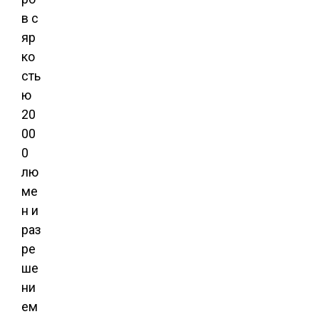
в с
яр
ко
сть
ю
20
00
0
лю
ме
н и
раз
ре
ше
ни
ем