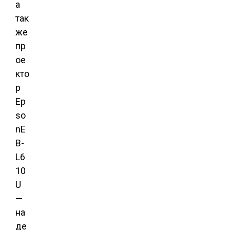
а
так
же
пр
ое
кто
р
Ep
so
nE
B-
L6
10
U
—
на
де