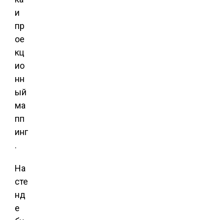
и
пр
ое
кц
ио
нн
ый
ма
пп
инг
.
На
сте
нд
е