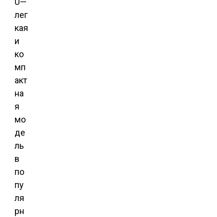
U—
лег
кая
и
ко
мп
акт
на
я
мо
де
ль
в
по
пу
ля
рн