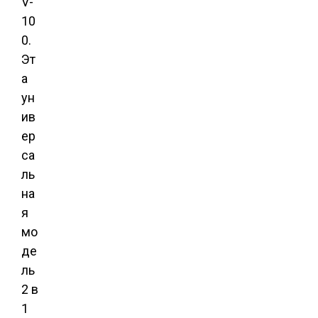
V-
10
0.
Эт
а
ун
ив
ер
са
ль
на
я
мо
де
ль
2 в
1