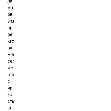
ла
мп
ов
ым
пр
ое
кто
ра
м в
сег
ме
нте
с
яр
ко
сть
ю