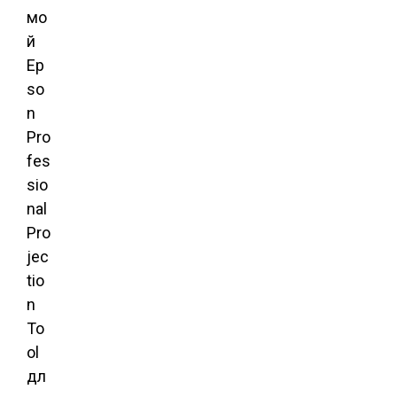
мо
й
Ep
so
n
Pro
fes
sio
nal
Pro
jec
tio
n
To
ol
дл