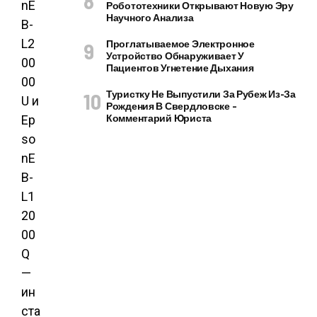
nE
Робототехники Открывают Новую Эру
Научного Анализа
B-
L2
Проглатываемое Электронное
Устройство Обнаруживает У
00
Пациентов Угнетение Дыхания
00
Туристку Не Выпустили За Рубеж Из-За
U и
Рождения В Свердловске –
Комментарий Юриста
Ep
so
nE
B-
L1
20
00
Q
—
ин
ста