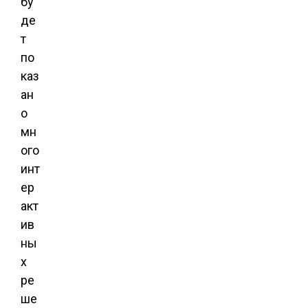
бу
де
т
по
каз
ан
о
мн
ого
инт
ер
акт
ив
ны
х
ре
ше