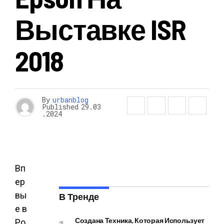
Выставке ISR
2018
By
urbanblog
Published
29.03
.2024
Вп
ер
вы
В Тренде
е в
Создана Техника, Которая Использует
Ро