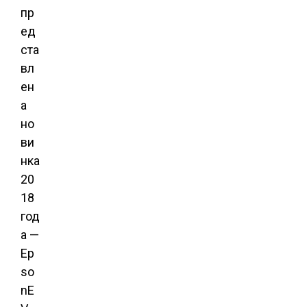
пр
ед
ста
вл
ен
а
но
ви
нка
20
18
год
а —
Ep
so
nE