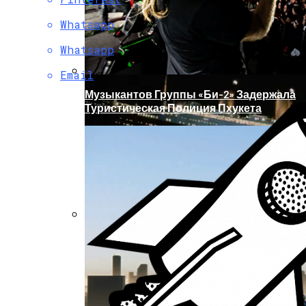
Whatsapp
Whatsapp
Email
Музыкантов Группы «Би-2» Задержала
Туристическая Полиция Пхукета
В Глобальной Web-Сети Опубликовали
Эскизы Нового Круизного Лайнера
«Титаник»