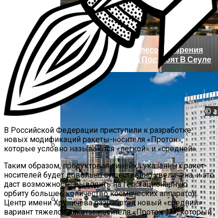
Футуристическое Колесо Обозрения
Высотой 220 Метров Построят В Сеуле
В Российской Федерации приступили к разработке
новых модификаций ракеты-носителя «Протон»,
которые условно называются «легкой» и «средней».
LG Electronics Раскрыла Тайну Новой
Таким образом, продуктовая линейка указанных ракет-
Версии Чехла QuickCover
носителей будет довольно существенно увеличена, и это
даст возможность выводить на геостационарную
орбиту большее количество космических аппаратов.
Центр имени Хруничева разработал новый «средний»
вариант тяжелой ракеты-носителя «Протон-М», который
Военным Потребовались Миллиарды