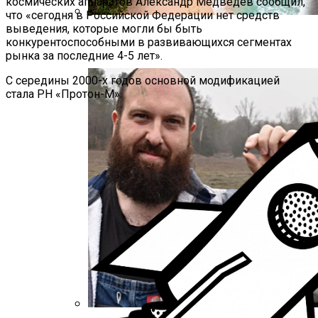
космических аппаратов Александр Медведев сообщил,
что «сегодня в Российской Федерации нет средств
выведения, которые могли бы быть
Полетную Программу На Маврикий Из
конкурентоспособными в развивающихся сегментах
России Продлили До Мая 2024
рынка за последние 4-5 лет».
С середины 2000-х годов основной модификацией
стала РН «Протон-М».