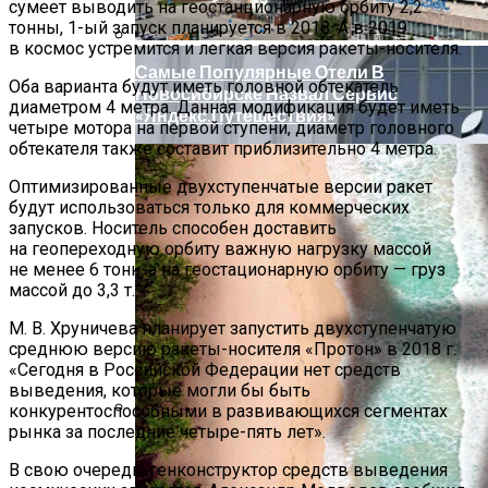
сумеет выводить на геостанционарную орбиту 2,2
На Новые Спутники
тонны, 1-ый запуск планируется в 2018. А в 2019
в космос устремится и легкая версия ракеты-носителя.
Самые Популярные Отели В
Оба варианта будут иметь головной обтекатель
Новосибирске Назвал Сервис
диаметром 4 метра. Данная модификация будет иметь
«Яндекс.Путешествия»
четыре мотора на первой ступени, диаметр головного
обтекателя также составит приблизительно 4 метра.
Оптимизированные двухступенчатые версии ракет
будут использоваться только для коммерческих
запусков. Носитель способен доставить
на геопереходную орбиту важную нагрузку массой
не менее 6 тонн, а на геостационарную орбиту — груз
массой до 3,3 т.
М. В. Хруничева планирует запустить двухступенчатую
среднюю версию ракеты-носителя «Протон» в 2018 г.
«Сегодня в Российской Федерации нет средств
выведения, которые могли бы быть
конкурентоспособными в развивающихся сегментах
рынка за последние четыре-пять лет».
Владельцы IPhone Готовятся Подать
В Суд На Apple
В свою очередь, генконструктор средств выведения