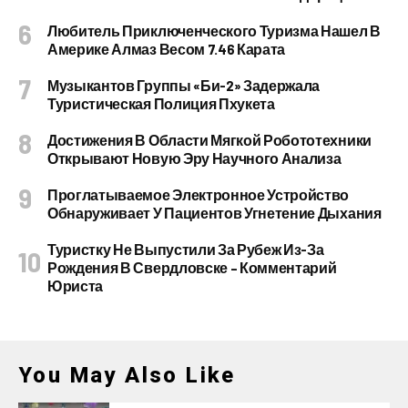
Любитель Приключенческого Туризма Нашел В
Америке Алмаз Весом 7.46 Карата
Музыкантов Группы «Би-2» Задержала
Туристическая Полиция Пхукета
Достижения В Области Мягкой Робототехники
Открывают Новую Эру Научного Анализа
Проглатываемое Электронное Устройство
Обнаруживает У Пациентов Угнетение Дыхания
Туристку Не Выпустили За Рубеж Из-За
Рождения В Свердловске – Комментарий
Юриста
You May Also Like