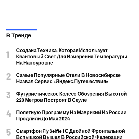
В Тренде
Создана Техника, Которая Использует
Квантовый Свет Для Измерения Температуры
На Наноуровне
Самые Популярные Отели В Новосибирске
Назвал Сервис «Яндекс.Путешествия»
Футуристическое Колесо Обозрения Высотой
220 Метров Построят В Сеуле
Полетную Программу На Маврикий Из России
Продлили До Мая 2024
Смартфон Fly Selfie 1 С Двойной Фронтальной
Вспышкой Вышел В Российской Федерации