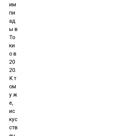
им
пи
ад
ы в
То
ки
о в
20
20.
К т
ом
у ж
е,
ис
кус
ств
ен