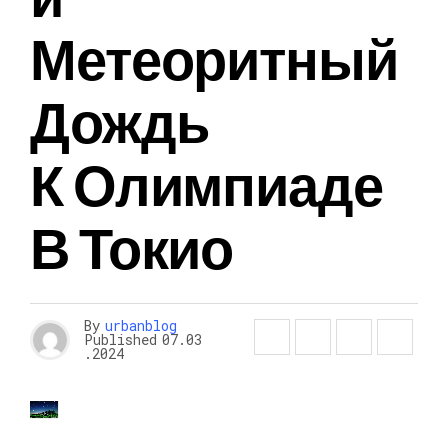
Метеоритный
Дождь
К Олимпиаде
В Токио
By
urbanblog
Published
07.03
.2024