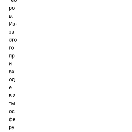
ро
в.
Из-
за
это
го
пр
и
вх
од
е
в а
тм
ос
фе
ру