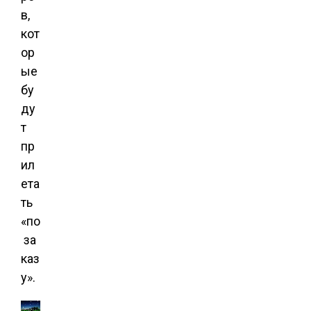
в,
кот
ор
ые
бу
ду
т
пр
ил
ета
ть
«по
за
каз
у».