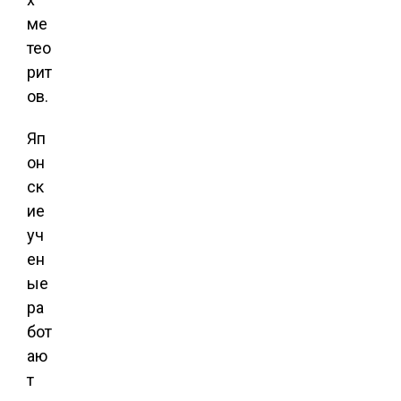
ме
тео
рит
ов.
Яп
он
ск
ие
уч
ен
ые
ра
бот
аю
т