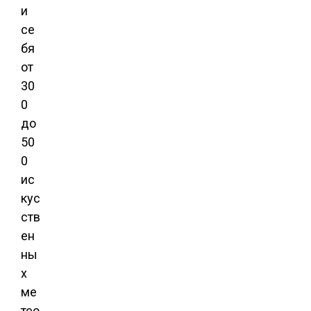
и
се
бя
от
30
0
до
50
0
ис
кус
ств
ен
ны
х
ме
тео