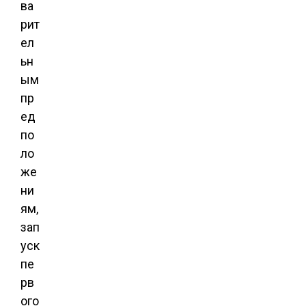
ва
рит
ел
ьн
ым
пр
ед
по
ло
же
ни
ям,
зап
уск
пе
рв
ого