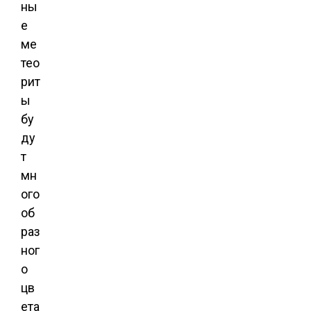
ны
е
ме
тео
рит
ы
бу
ду
т
мн
ого
об
раз
ног
о
цв
ета