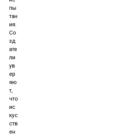
пы
тан
ия.
Со
зд
ате
ли
ув
ер
яю
т,
что
ис
кус
ств
ен