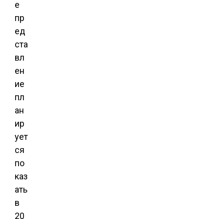
е
пр
ед
ста
вл
ен
ие
пл
ан
ир
ует
ся
по
каз
ать
в
20