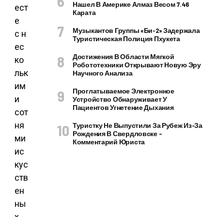
Нашел В Америке Алмаз Весом 7.46
ест
Карата
е
Музыкантов Группы «Би-2» Задержала
с н
Туристическая Полиция Пхукета
ес
Достижения В Области Мягкой
ко
Робототехники Открывают Новую Эру
льк
Научного Анализа
им
Проглатываемое Электронное
и
Устройство Обнаруживает У
Пациентов Угнетение Дыхания
сот
ня
Туристку Не Выпустили За Рубеж Из-За
Рождения В Свердловске –
ми
Комментарий Юриста
ис
кус
ств
ен
ны
х