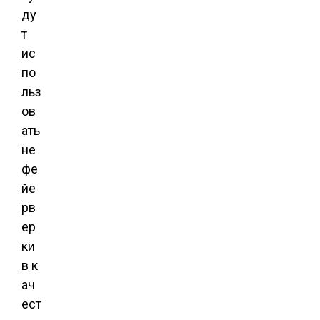
ду
т
ис
по
льз
ов
ать
не
фе
йе
рв
ер
ки
в к
ач
ест