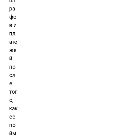
шт
ра
фо
в и
пл
ате
же
й
по
сл
е
тог
о,
как
ее
по
йм