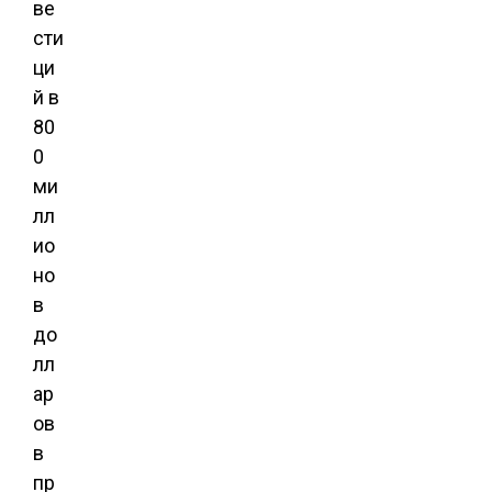
ве
сти
ци
й в
80
0
ми
лл
ио
но
в
до
лл
ар
ов
в
пр