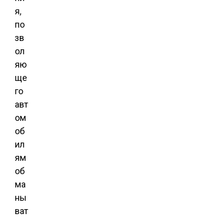
я,
по
зв
ол
яю
ще
го
авт
ом
об
ил
ям
об
ма
ны
ват