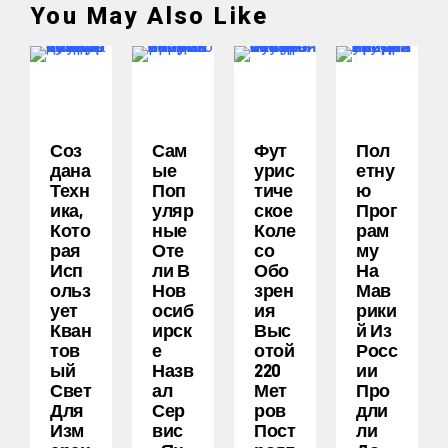
You May Also Like
Соз
Сам
Фут
Пол
Дана
Ые
Урис
Етну
Техн
Поп
Тиче
Ю
Ика,
Уляр
Ское
Прог
Кото
Ные
Коле
Рам
Рая
Оте
Со
Му
Исп
Ли В
Обо
На
Ольз
Нов
Зрен
Мав
Ует
Осиб
Ия
Рики
Кван
Ирск
Выс
Й Из
Тов
Е
Отой
Росс
Ый
Назв
220
Ии
Свет
Ал
Мет
Про
Для
Сер
Ров
Дли
Изм
Вис
Пост
Ли