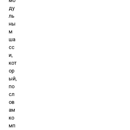
мо
ду
ль
ны
м
ша
сс
и,
кот
ор
ый,
по
сл
ов
ам
ко
мп