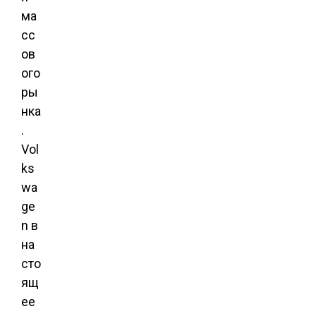
ма
сс
ов
ого
ры
нка
.
Vol
ks
wa
ge
n в
на
сто
ящ
ее