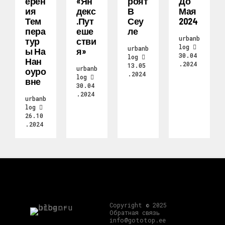
Ерен
«Ян
Роят
До
Ия
Декс
В
Мая
Тем
.Пут
Сеу
2024
Пера
Еше
Ле
urbanb
Тур
Стви
log
urbanb
Ы На
Я»
30.04
log
Нан
.2024
13.05
urbanb
Оуро
.2024
log
Вне
30.04
.2024
urbanb
log
26.10
.2024
Copyright © 2025
Обратная связь
info@gototop.ee