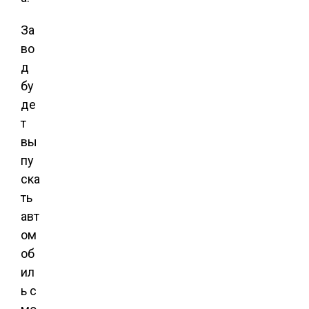
За
во
д
бу
де
т
вы
пу
ска
ть
авт
ом
об
ил
ь с