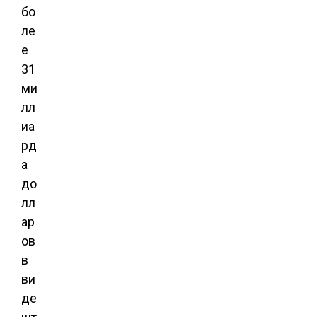
бо
ле
е
31
ми
лл
иа
рд
а
до
лл
ар
ов
в
ви
де