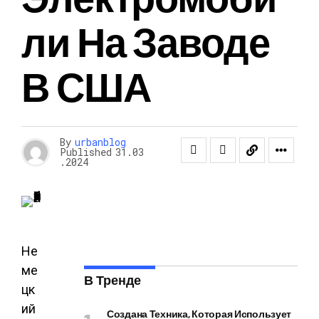
Ли На Заводе
В США
By
urbanblog
Published
31.03
.2024
Не
ме
В Тренде
цк
ий
Создана Техника, Которая Использует