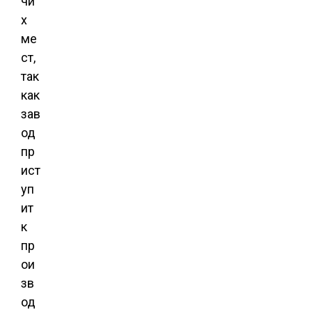
чи
х
ме
ст,
так
как
зав
од
пр
ист
уп
ит
к
пр
ои
зв
од