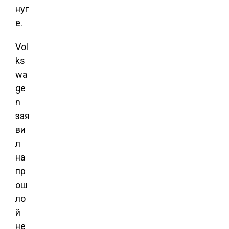
нуг
е.
Vol
ks
wa
ge
n
зая
ви
л
на
пр
ош
ло
й
не