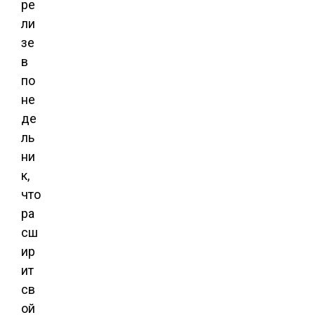
ре
ли
зе
в
по
не
де
ль
ни
к,
что
ра
сш
ир
ит
св
ой