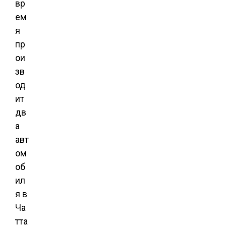
вр
ем
я
пр
ои
зв
од
ит
дв
а
авт
ом
об
ил
я в
Ча
тта