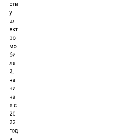
ств
у
эл
ект
ро
мо
би
ле
й,
на
чи
на
я с
20
22
год
а.