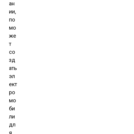
ан
ии,
по
мо
же
т
со
зд
ать
эл
ект
ро
мо
би
ли
дл
я