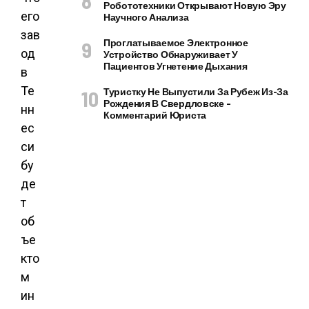
Робототехники Открывают Новую Эру
его
Научного Анализа
зав
Проглатываемое Электронное
од
Устройство Обнаруживает У
Пациентов Угнетение Дыхания
в
Те
Туристку Не Выпустили За Рубеж Из-За
Рождения В Свердловске –
нн
Комментарий Юриста
ес
си
бу
де
т
об
ъе
кто
м
ин