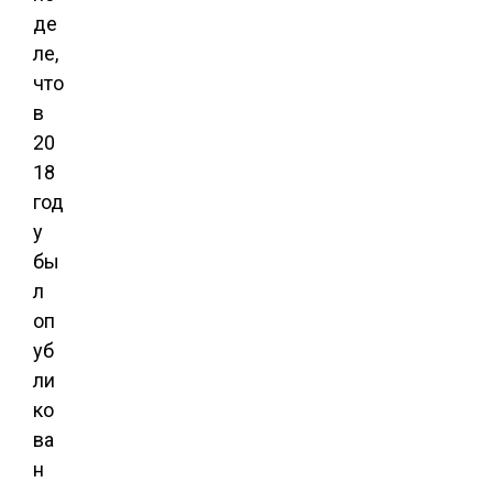
де
ле,
что
в
20
18
год
у
бы
л
оп
уб
ли
ко
ва
н