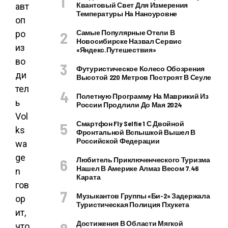
Квантовый Свет Для Измерения
авт
Температуры На Наноуровне
оп
Самые Популярные Отели В
ро
Новосибирске Назвал Сервис
из
«Яндекс.Путешествия»
во
Футуристическое Колесо Обозрения
ди
Высотой 220 Метров Построят В Сеуле
тел
Полетную Программу На Маврикий Из
ь
России Продлили До Мая 2024
Vol
Смартфон Fly Selfie 1 С Двойной
ks
Фронтальной Вспышкой Вышел В
Российской Федерации
wa
ge
Любитель Приключенческого Туризма
Нашел В Америке Алмаз Весом 7.46
n
Карата
гов
Музыкантов Группы «Би-2» Задержала
ор
Туристическая Полиция Пхукета
ит,
Достижения В Области Мягкой
что