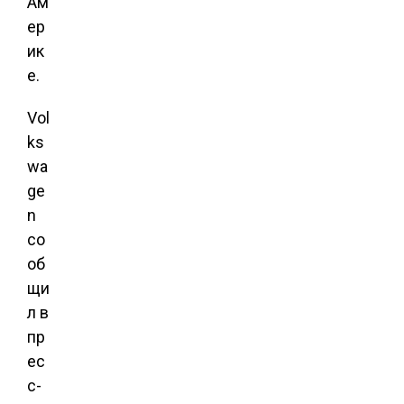
Ам
ер
ик
е.
Vol
ks
wa
ge
n
со
об
щи
л в
пр
ес
с-