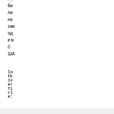
In
th
is
ar
ti
cl
e: