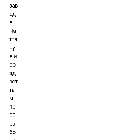
зав
од
в
Ча
тта
нуг
е и
со
зд
аст
та
м
10
00
ра
бо