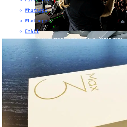
Whatsapp
Whatsapp
Email
Музыкантов Группы «Би-2» Задержала
Туристическая Полиция Пхукета
Вьетнам Заказал 18 Новейших
Российских Як-130М