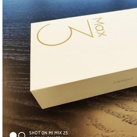
Полетную Программу На Маврикий Из
России Продлили До Мая 2024