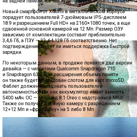
на задней панели, 3,5 мм аудиоразъем и USB-C разъем.
Новый смартфон от Xiaomi в металлическом корпусе
порадует пользователей 7-дюймовым IPS-дисплеем
Самые Популярные Отели В
18:9 и разрешением Full HD+ на 2160×1080 точек, а еще
Новосибирске Назвал Сервис
сдвоенной основной камерой на 12 Мп. Размер ОЗУ
«Яндекс.Путешествия»
зависимо от комплектации составит приблизительно
3,4,6 Гб, а ПЗУ — 32, 64,128 Гб соответственно. Нет
подтверждения, будет ли иметься поддержка быстрой
зарядки.
По некоторым данным, в продаже появятся две версии
девайса — с чипсетами Qualcomm Snapdragon 710
и Snapdragon 636. Для расширения объема памяти
он также будет оборудован слотом для карт microSD.
Фаблет должен порадовать пользователей
автономностью, так как аккумулятор имеет емкость
5400 мАч. ОС — андроид 8.1 Oreo с надстройкой MIUI.
Также он получит двойную камеру с разрешением
12+12 Мп и «фронталку» на 5 либо 8 Мп.