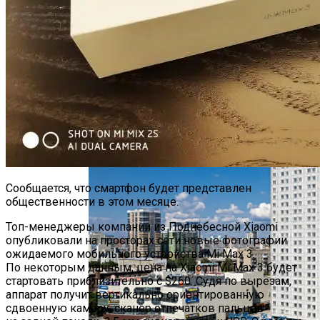
Футуристическое Колесо Обозрения
Высотой 220 Метров Построят В Сеуле
Китай Вывел На Орбиту Новейшие
Гиперспектральные Спутники На Фоне
Сообщается, что смартфон будет представлен
Опасений США По Поводу Ирана
общественности в этом месяце.
Топ-менеджеры компании из Поднебесной Xiaomi
опубликовали на просторах сети новые фотографии
ожидаемого мобильного устройства Mi Max 3.
По некоторым данным, цена на Xiaomi Mi Max 3 будет
стартовать приблизительно с $260. Судя по вырезам,
аппарат получит вертикально ориентированную
сдвоенную камеру, сканер отпечатков пальцев