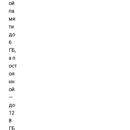
ой
па
мя
ти
до
6
ГБ,
а п
ост
оя
нн
ой
—
до
12
8
ГБ.