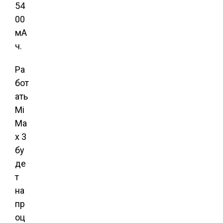
54
00
мА
ч.
Ра
бот
ать
Mi
Ma
x 3
бу
де
т
на
пр
оц