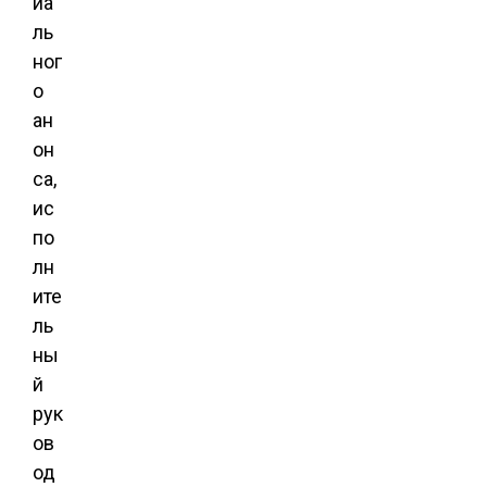
иа
ль
ног
о
ан
он
са,
ис
по
лн
ите
ль
ны
й
рук
ов
од