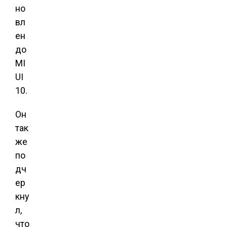
но
вл
ен
до
MI
UI
10.
Он
так
же
по
дч
ер
кну
л,
что