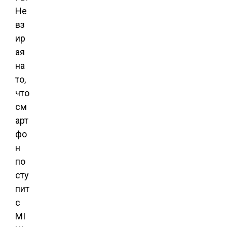
Не
вз
ир
ая
на
то,
что
см
арт
фо
н
по
сту
пит
с
MI