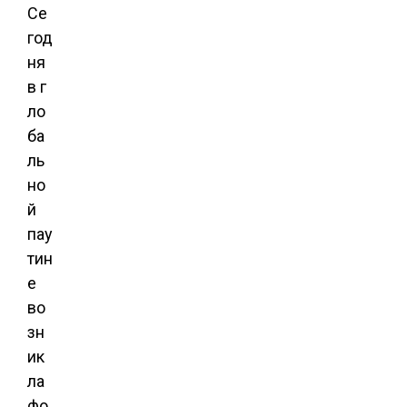
Се
год
ня
в г
ло
ба
ль
но
й
пау
тин
е
во
зн
ик
ла
фо