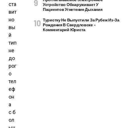
ста
Устройство Обнаруживает У
Пациентов Угнетение Дыхания
вит
но
Туристку Не Выпустили За Рубеж Из-За
Рождения В Свердловске –
вы
Комментарий Юриста
й
тип
не
до
рог
о
тел
еф
он
а
с б
ол
ьш