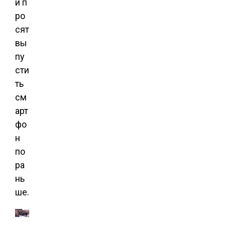
и п
ро
сят
вы
пу
сти
ть
см
арт
фо
н
по
ра
нь
ше.