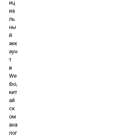
иц
иа
ль
ны
й
акк
аун
т
в
We
ibo,
кит
ай
ск
ом
ана
лог