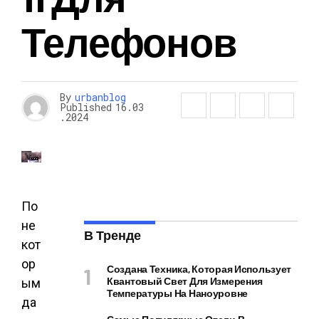
Телефонов
By
urbanblog
Published
16.03
.2024
По
не
В Тренде
кот
ор
Создана Техника, Которая Использует
Квантовый Свет Для Измерения
ым
Температуры На Наноуровне
да