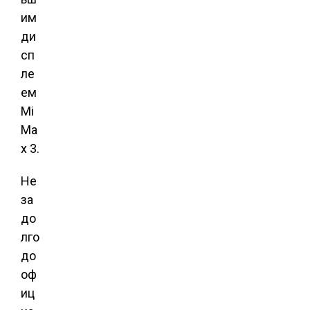
им
ди
сп
ле
ем
Mi
Ma
x 3.
Не
за
до
лго
до
оф
иц