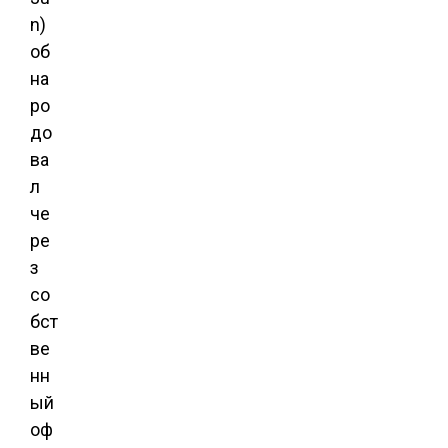
n)
об
на
ро
до
ва
л
че
ре
з
со
бст
ве
нн
ый
оф