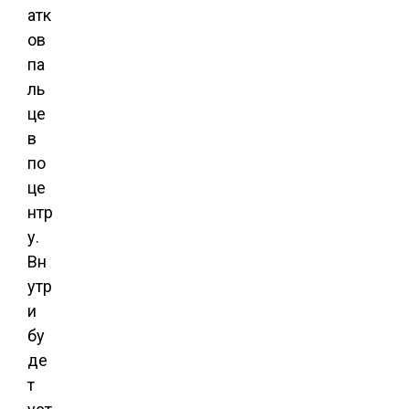
атк
ов
па
ль
це
в
по
це
нтр
у.
Вн
утр
и
бу
де
т