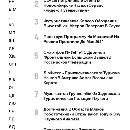
Самые Популярные Отели В
нн
Новосибирске Назвал Сервис
ым
«Яндекс.Путешествия»
,
Футуристическое Колесо Обозрения
ко
Высотой 220 Метров Построят В Сеуле
мп
Полетную Программу На Маврикий Из
ан
России Продлили До Мая 2024
ия
Смартфон Fly Selfie 1 С Двойной
Xia
Фронтальной Вспышкой Вышел В
Российской Федерации
om
i
Любитель Приключенческого Туризма
Нашел В Америке Алмаз Весом 7.46
в к
Карата
он
Музыкантов Группы «Би-2» Задержала
це
Туристическая Полиция Пхукета
ию
Достижения В Области Мягкой
ля
Робототехники Открывают Новую Эру
пр
Научного Анализа
ед
Проглатываемое Электронное