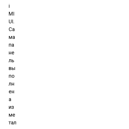
i
MI
UI.
Са
ма
па
не
ль
вы
по
лн
ен
а
из
ме
тал