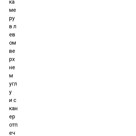
ка
ме
ру
в л
ев
ом
ве
рх
не
м
угл
у
и с
кан
ер
отп
еч