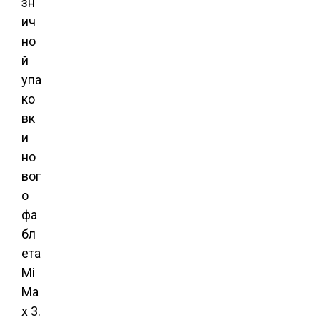
зн
ич
но
й
упа
ко
вк
и
но
вог
о
фа
бл
ета
Mi
Ma
x 3.