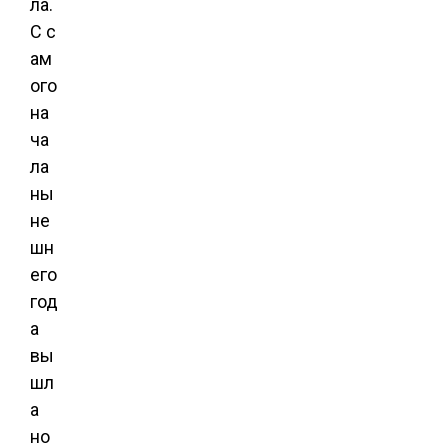
ла.
С с
ам
ого
на
ча
ла
ны
не
шн
его
год
а
вы
шл
а
но