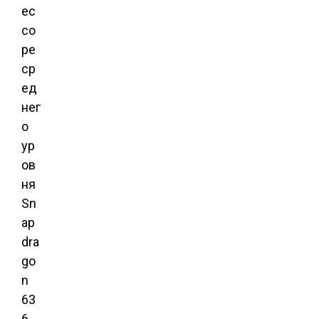
ес
со
ре
ср
ед
нег
о
ур
ов
ня
Sn
ap
dra
go
n
63
6