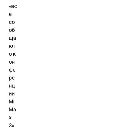
«вс
е
со
об
ща
ют
о к
он
фе
ре
нц
ии
Mi
Ma
x
3»