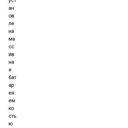
уст
ан
ов
ле
на
ма
сс
ив
на
я
бат
ар
ея
ем
ко
сть
ю