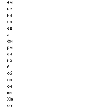
ем
нет
ни
сл
ед
а
фи
рм
ен
но
й
об
ол
оч
ки
Xia
om