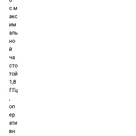
с м
акс
им
аль
но
й
ча
сто
той
1,8
ГГц
,
оп
ер
ати
вн