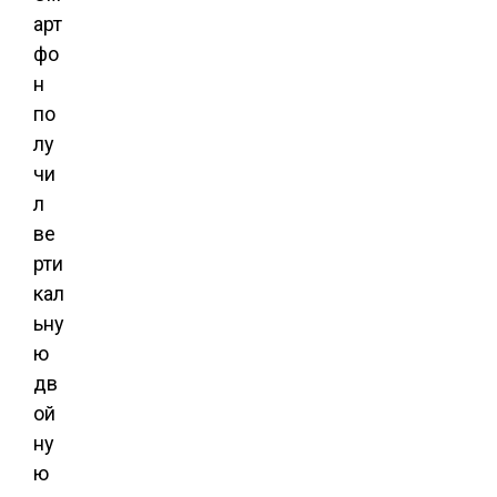
арт
фо
н
по
лу
чи
л
ве
рти
кал
ьну
ю
дв
ой
ну
ю