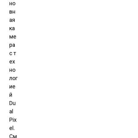
но
вн
ая
ка
ме
ра
с т
ех
но
лог
ие
й
Du
al
Pix
el.
См