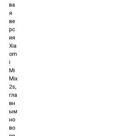
ва
я
ве
рс
ия
Xia
om
i
Mi
Mix
2s,
гла
вн
ым
но
во
вв