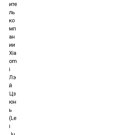
ите
ль
ко
мп
ан
ии
Xia
om
i
Лэ
й
Цз
юн
ь
(Le
i
Ju