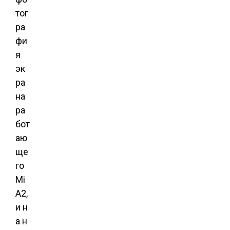
тог
ра
фи
я
эк
ра
на
ра
бот
аю
ще
го
Mi
A2,
и н
а н