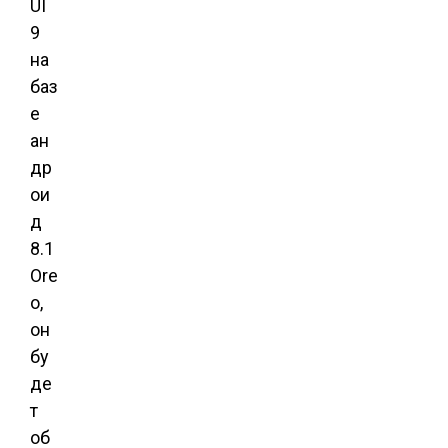
UI
9
на
баз
е
ан
др
ои
д
8.1
Ore
o,
он
бу
де
т
об