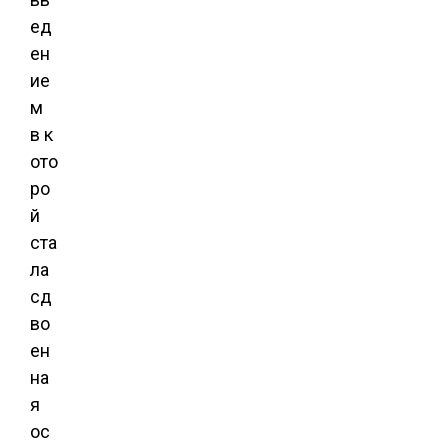
ед
ен
ие
м
в к
ото
ро
й
ста
ла
сд
во
ен
на
я
ос