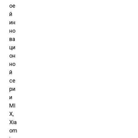
ое
й
ин
но
ва
ци
он
но
й
се
ри
и
MI
X,
Xia
om