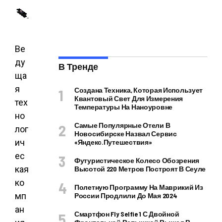
Ве
ду
В Тренде
ща
я
Создана Техника, Которая Использует
Квантовый Свет Для Измерения
тех
Температуры На Наноуровне
но
Самые Популярные Отели В
лог
Новосибирске Назвал Сервис
ич
«Яндекс.Путешествия»
ес
Футуристическое Колесо Обозрения
кая
Высотой 220 Метров Построят В Сеуле
ко
Полетную Программу На Маврикий Из
мп
России Продлили До Мая 2024
ан
Смартфон Fly Selfie 1 С Двойной