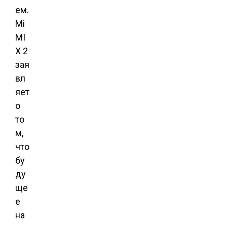
ем.
Mi
MI
X 2
зая
вл
яет
о
то
м,
что
бу
ду
ще
е
на