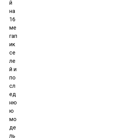
й
на
16
ме
гап
ик
се
ле
й и
по
сл
ед
ню
ю
мо
де
ль