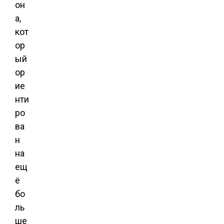
он
а,
кот
ор
ый
ор
ие
нти
ро
ва
н
на
ещ
ё
бо
ль
ше