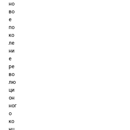
но
во
е
по
ко
ле
ни
е
ре
во
лю
ци
он
ног
о
ко
нц