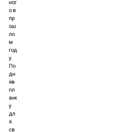
ног
о в
пр
ош
ло
м
год
у.
По
дн
яв
пл
анк
у
дл
я
св