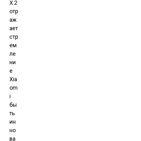
X 2
отр
аж
ает
стр
ем
ле
ни
е
Xia
om
i
бы
ть
ин
но
ва