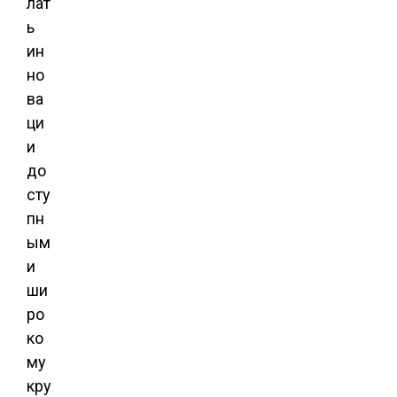
лат
ь
ин
но
ва
ци
и
до
сту
пн
ым
и
ши
ро
ко
му
кру