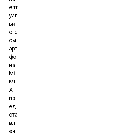
епт
уал
ьн
ого
см
арт
фо
на
Mi
MI
X,
пр
ед
ста
вл
ен