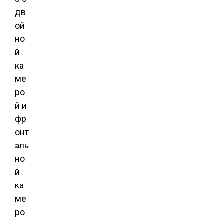
дв
ой
но
й
ка
ме
ро
й и
фр
онт
аль
но
й
ка
ме
ро