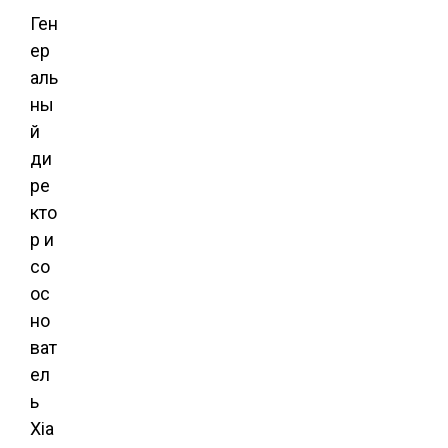
Ген
ер
аль
ны
й
ди
ре
кто
р и
со
ос
но
ват
ел
ь
Xia