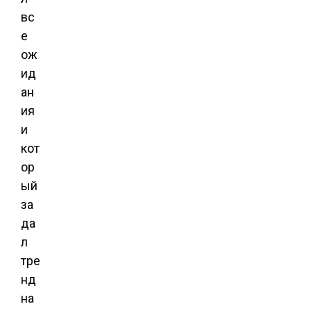
вс
е
ож
ид
ан
ия
и
кот
ор
ый
за
да
л
тре
нд
на