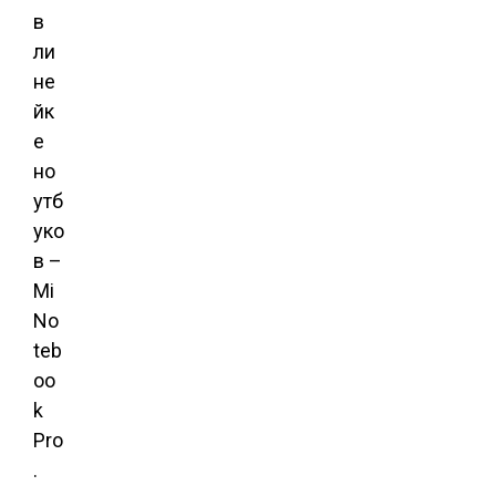
в
ли
не
йк
е
но
утб
уко
в –
Mi
No
teb
oo
k
Pro
.