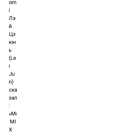
om
i
Лэ
й
Цз
юн
ь
(Le
i
Ju
n)
ска
зал
:
«Mi
MI
X