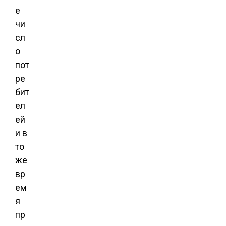
е
чи
сл
о
пот
ре
бит
ел
ей
и в
то
же
вр
ем
я
пр