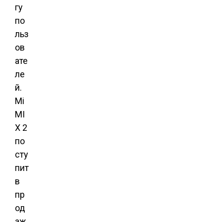
гу
по
льз
ов
ате
ле
й.
Mi
MI
X 2
по
сту
пит
в
пр
од
аж