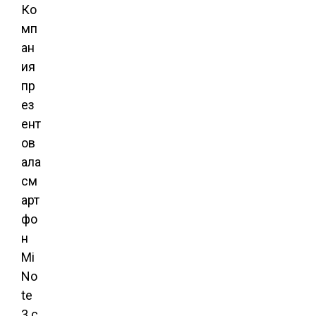
Ко
мп
ан
ия
пр
ез
ент
ов
ала
см
арт
фо
н
Mi
No
te
3 с