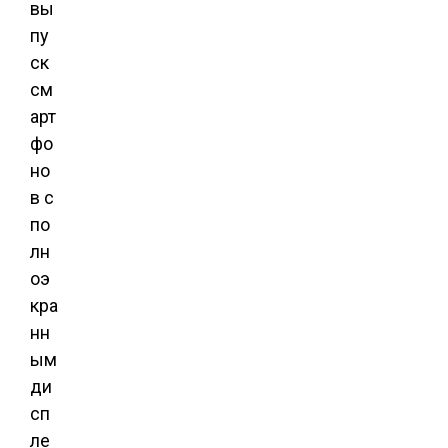
вы
пу
ск
см
арт
фо
но
в с
по
лн
оэ
кра
нн
ым
ди
сп
ле