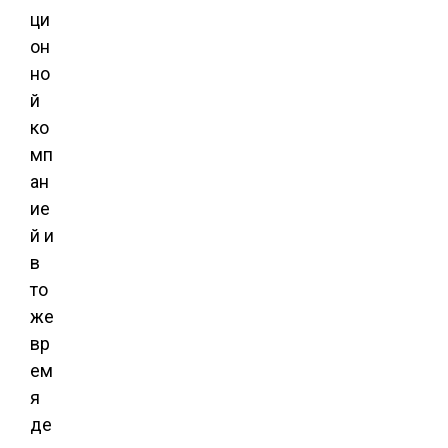
ци
он
но
й
ко
мп
ан
ие
й и
в
то
же
вр
ем
я
де