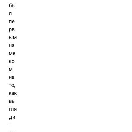
бы
л
пе
рв
ым
на
ме
ко
м
на
то,
как
вы
гля
ди
т