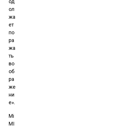
од
ол
жа
ет
по
ра
жа
ть
во
об
ра
же
ни
е».
Mi
MI