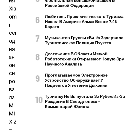
ия
Фронтальной Вспышкой Вышел В
Российской Федерации
Xia
om
Любитель Приключенческого Туризма
Нашел В Америке Алмаз Весом 7.46
i
Карата
сег
Музыкантов Группы «Би-2» Задержала
од
Туристическая Полиция Пхукета
ня
Достижения В Области Мягкой
ан
Робототехники Открывают Новую Эру
Научного Анализа
он
си
Проглатываемое Электронное
Устройство Обнаруживает У
ро
Пациентов Угнетение Дыхания
ва
Туристку Не Выпустили За Рубеж Из-За
ла
Рождения В Свердловске –
Mi
Комментарий Юриста
MI
X 2
–