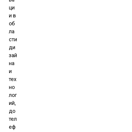
ци
и в
об
ла
сти
ди
зай
на
и
тех
но
лог
ий,
до
тел
еф