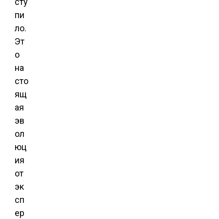
сту
пи
ло.
Эт
о
на
сто
ящ
ая
эв
ол
юц
ия
от
эк
сп
ер