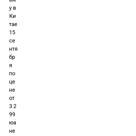
у в
Ки
тае
15
се
нтя
бр
я
по
це
не
от
3 2
99
юа
не