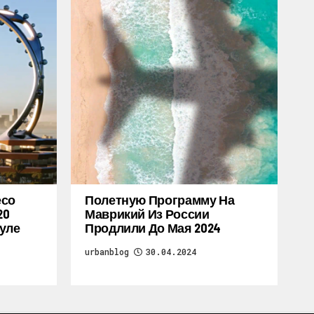
есо
Полетную Программу На
20
Маврикий Из России
уле
Продлили До Мая 2024
urbanblog
30.04.2024