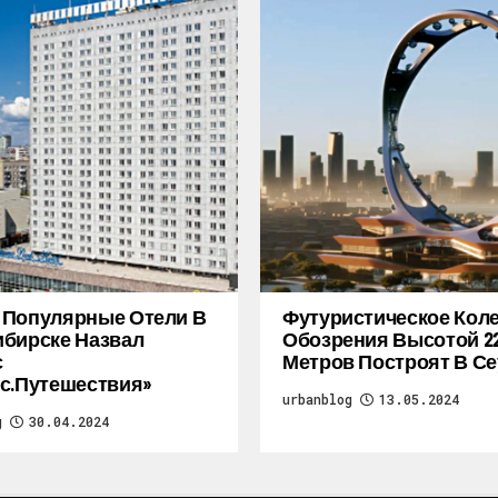
 Популярные Отели В
Футуристическое Кол
бирске Назвал
Обозрения Высотой 2
с
Метров Построят В Се
с.Путешествия»
urbanblog
13.05.2024
g
30.04.2024