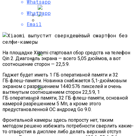
Whatsapp
Производить Процессоры Для IPhone 7
Whatsapp
Email
Как Сломать IPhone При Смене Даты
Самые Популярные Отели В
Новосибирске Назвал Сервис
«Яндекс.Путешествия»
На площадке Xiaomi стартовал сбор средств на телефон
Qin 2. Диагональ экрана — всего 5,05 дюймов, а вот
соотношение сторон — 22,5:9.
Полетную Программу На Маврикий Из
Гаджет будет иметь 1 ГБ оперативной памяти и 32
России Продлили До Мая 2024
ГБ флеш-памяти. Новинка снабжается 5,1-дюймовым
экраном с разрешением 1440:576 пикселей и очень
вытянутым соотношением сторон 22,5:9, 1
ГБ оперативной памяти, 32 ГБ флеш-памяти, основной
камерой разрешением 5 Мп, а кроме этого
предустановленной ОС андроид Go 9.0.
Любитель Приключенческого Туризма
Нашел В Америке Алмаз Весом 7.46
Фронтальной камеры здесь попросту нет, таким
Карата
методом решено избежать потребности сверлить какие-
то отверстия в дисплее либо делать верхний отступ