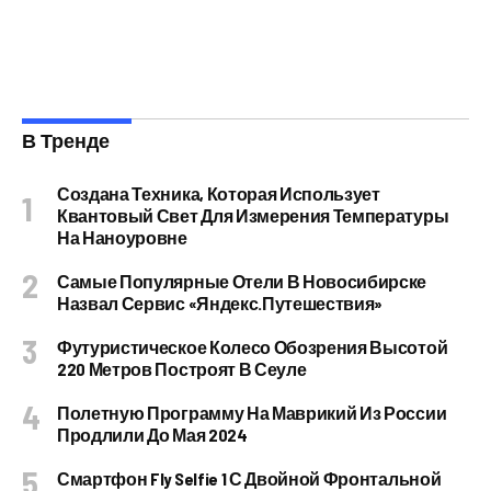
В Тренде
Создана Техника, Которая Использует
Квантовый Свет Для Измерения Температуры
На Наноуровне
Самые Популярные Отели В Новосибирске
Назвал Сервис «Яндекс.Путешествия»
Футуристическое Колесо Обозрения Высотой
220 Метров Построят В Сеуле
Полетную Программу На Маврикий Из России
Продлили До Мая 2024
Смартфон Fly Selfie 1 С Двойной Фронтальной