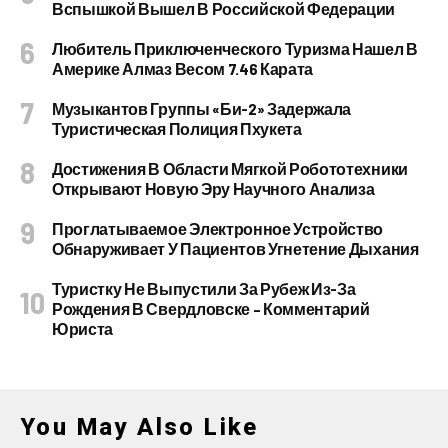
Вспышкой Вышел В Российской Федерации
Любитель Приключенческого Туризма Нашел В
Америке Алмаз Весом 7.46 Карата
Музыкантов Группы «Би-2» Задержала
Туристическая Полиция Пхукета
Достижения В Области Мягкой Робототехники
Открывают Новую Эру Научного Анализа
Проглатываемое Электронное Устройство
Обнаруживает У Пациентов Угнетение Дыхания
Туристку Не Выпустили За Рубеж Из-За
Рождения В Свердловске – Комментарий
Юриста
You May Also Like