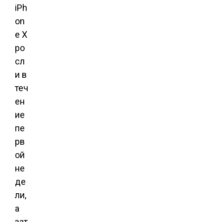
iPh
on
e X
ро
сл
и в
теч
ен
ие
пе
рв
ой
не
де
ли,
а
зат