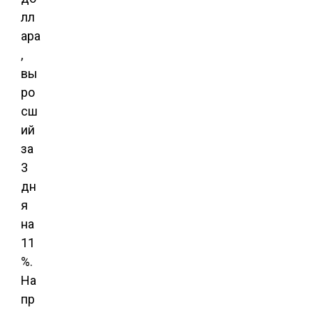
лл
ара
,
вы
ро
сш
ий
за
3
дн
я
на
11
%.
На
пр