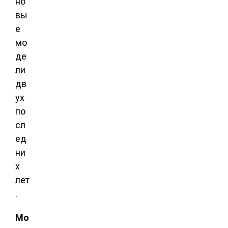
но
вы
е
мо
де
ли
дв
ух
по
сл
ед
ни
х
лет
.
Мо