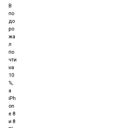
B
по
до
ро
жа
л
по
чти
на
10
%,
а
iPh
on
e 8
и 8