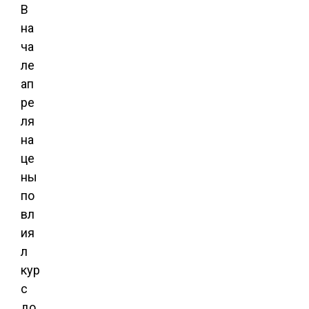
В
на
ча
ле
ап
ре
ля
на
це
ны
по
вл
ия
л
кур
с
до