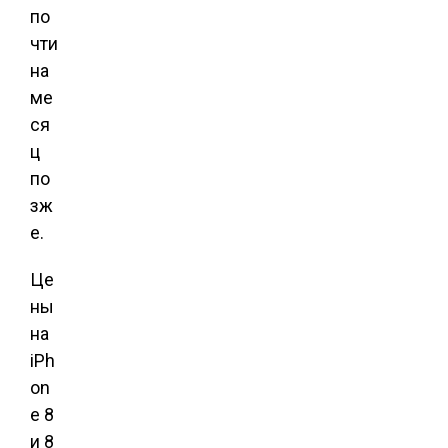
по
чти
на
ме
ся
ц
по
зж
е.
Це
ны
на
iPh
on
e 8
и 8