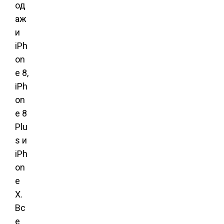
од
аж
и
iPh
on
e 8,
iPh
on
e 8
Plu
s и
iPh
on
e
Х.
Вс
е