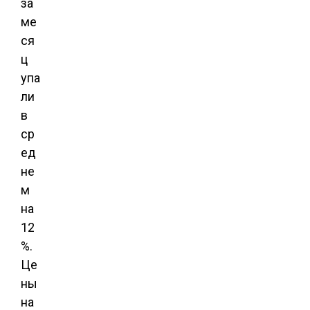
за
ме
ся
ц
упа
ли
в
ср
ед
не
м
на
12
%.
Це
ны
на