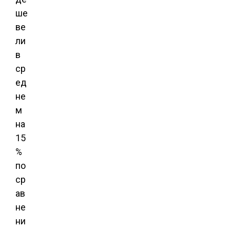
ше
ве
ли
в
ср
ед
не
м
на
15
%
по
ср
ав
не
ни