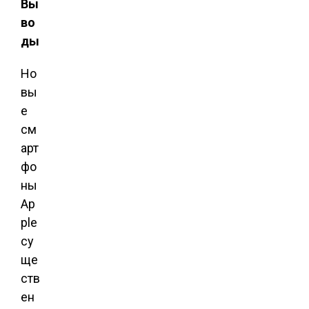
Вы
во
ды
Но
вы
е
см
арт
фо
ны
Ap
ple
су
ще
ств
ен