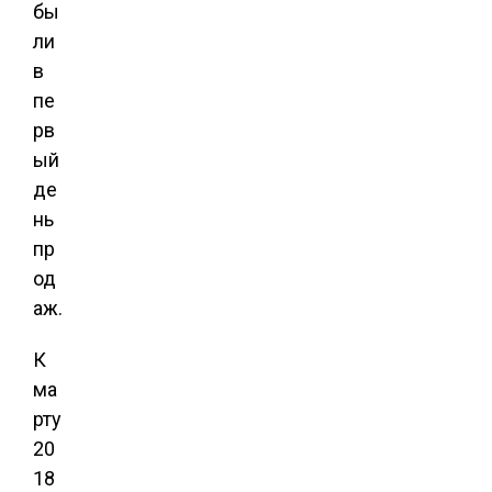
бы
ли
в
пе
рв
ый
де
нь
пр
од
аж.
К
ма
рту
20
18