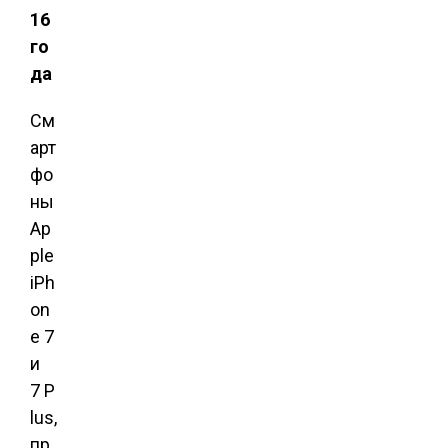
16
го
да
См
арт
фо
ны
Ap
ple
iPh
on
e 7
и
7 P
lus,
пр