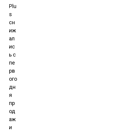
Plu
s
сн
иж
ал
ис
ь с
пе
рв
ого
дн
я
пр
од
аж
и