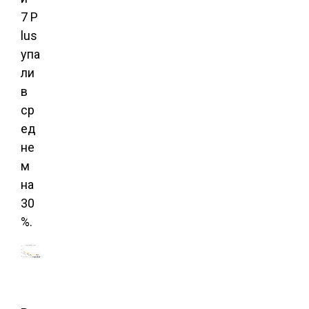
7 P
lus
упа
ли
в
ср
ед
не
м
на
30
%.