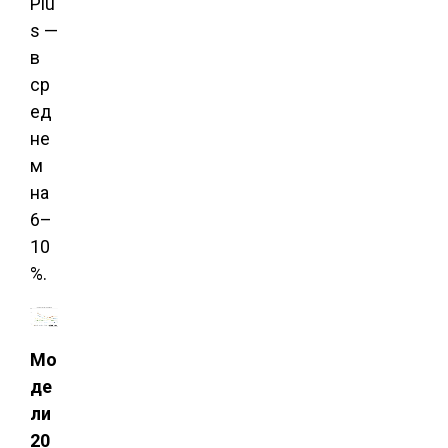
Plu
s —
в
ср
ед
не
м
на
6–
10
%.
Мо
де
ли
20