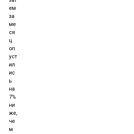
ем
за
ме
ся
ц
оп
уст
ил
ис
ь
на
7%
ни
же,
че
м