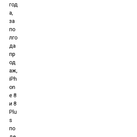
год
а,
за
по
лго
да
пр
од
аж,
iPh
on
e 8
и 8
Plu
s
по
де