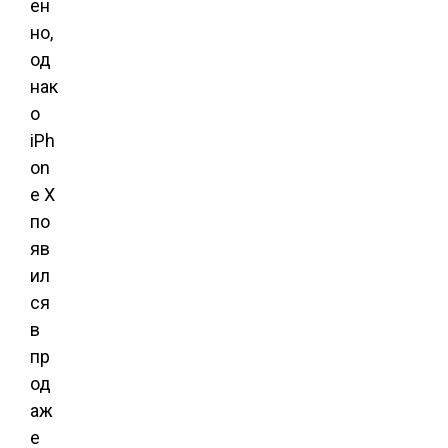
ен
но,
од
нак
о
iPh
on
e Х
по
яв
ил
ся
в
пр
од
аж
е