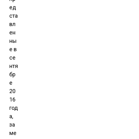
ед
ста
вл
ен
ны
е в
се
нтя
бр
е
20
16
год
а,
за
ме