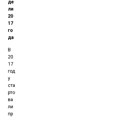
де
ли
20
17
го
да
В
20
17
год
у
ста
рто
ва
ли
пр