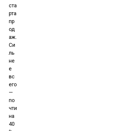
ста
рта
пр
од
аж.
Си
ль
не
е
вс
его
—
по
чти
на
40