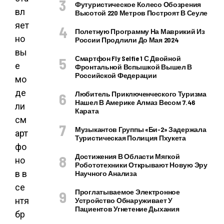
Футуристическое Колесо Обозрения
вл
Высотой 220 Метров Построят В Сеуле
яет
Полетную Программу На Маврикий Из
но
России Продлили До Мая 2024
вы
Смартфон Fly Selfie 1 С Двойной
е
Фронтальной Вспышкой Вышел В
Российской Федерации
мо
де
Любитель Приключенческого Туризма
Нашел В Америке Алмаз Весом 7.46
ли
Карата
см
Музыкантов Группы «Би-2» Задержала
арт
Туристическая Полиция Пхукета
фо
Достижения В Области Мягкой
но
Робототехники Открывают Новую Эру
в в
Научного Анализа
се
Проглатываемое Электронное
нтя
Устройство Обнаруживает У
Пациентов Угнетение Дыхания
бр