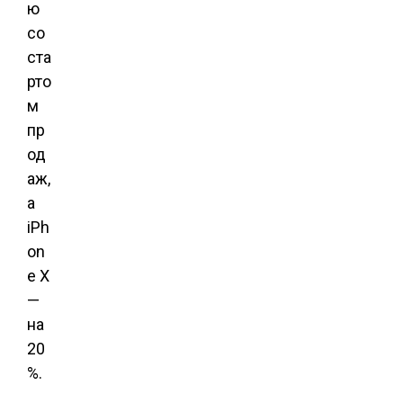
ю
со
ста
рто
м
пр
од
аж,
а
iPh
on
e X
—
на
20
%.