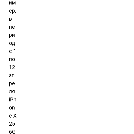
им
ер,
в
пе
ри
од
с 1
по
12
ап
ре
ля
iPh
on
e X
25
6G