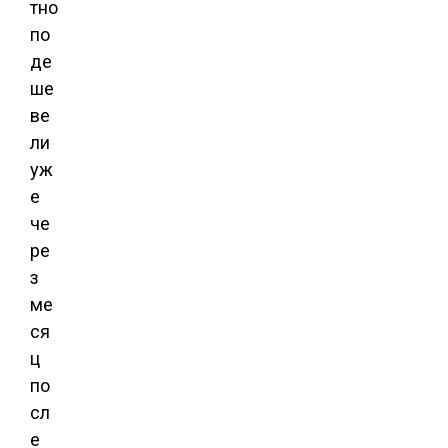
тно
по
де
ше
ве
ли
уж
е
че
ре
з
ме
ся
ц
по
сл
е