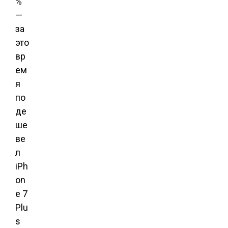
%
—
за
это
вр
ем
я
по
де
ше
ве
л
iPh
on
e 7
Plu
s