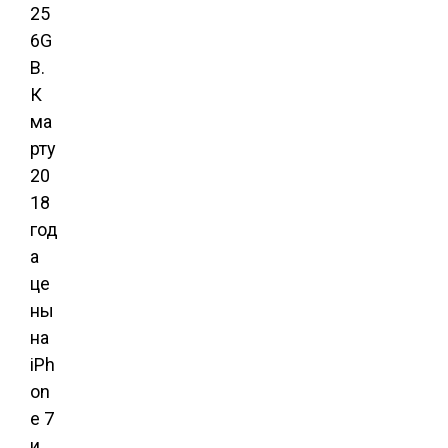
25
6G
B.
К
ма
рту
20
18
год
а
це
ны
на
iPh
on
e 7
и