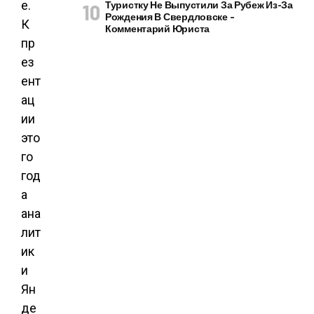
е.
Туристку Не Выпустили За Рубеж Из-За
Рождения В Свердловске –
К
Комментарий Юриста
пр
ез
ент
ац
ии
это
го
год
а
ана
лит
ик
и
Ян
де