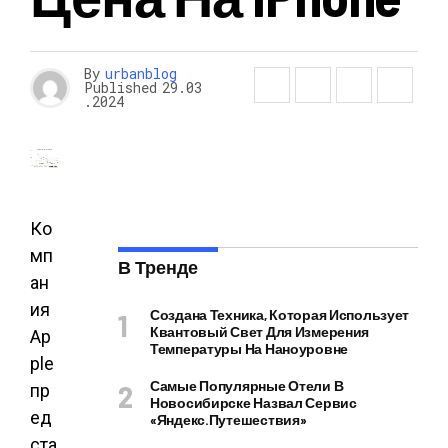
By
urbanblog
Published
29.03
.2024
Ко
мп
В Тренде
ан
ия
Создана Техника, Которая Использует
Квантовый Свет Для Измерения
Ap
Температуры На Наноуровне
ple
Самые Популярные Отели В
пр
Новосибирске Назвал Сервис
ед
«Яндекс.Путешествия»
ста