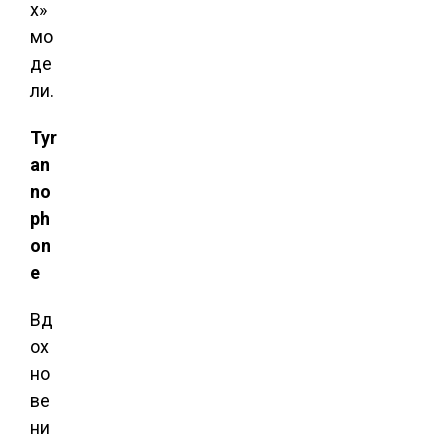
х»
мо
де
ли.
Tyr
an
no
ph
on
e
Вд
ох
но
ве
ни