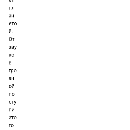
пл
ан
ето
й.
От
зву
ко
в
гро
зн
ой
по
сту
пи
это
го