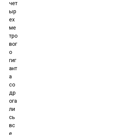
чет
ыр
ех
ме
тро
вог
о
гиг
ант
а
со
др
ога
ли
сь
вс
е