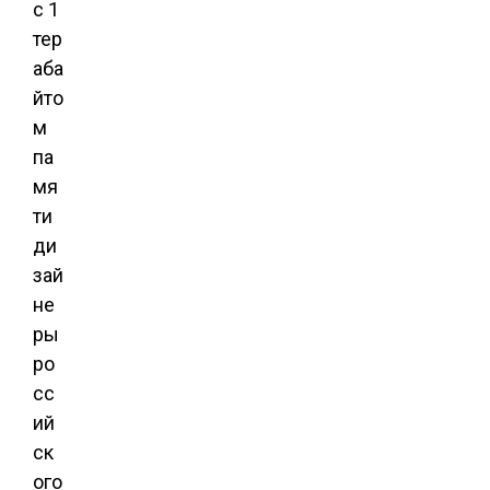
с 1
тер
аба
йто
м
па
мя
ти
ди
зай
не
ры
ро
сс
ий
ск
ого