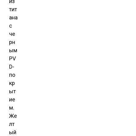
из
тит
ана
с
че
рн
ым
PV
D-
по
кр
ыт
ие
м.
Же
лт
ый