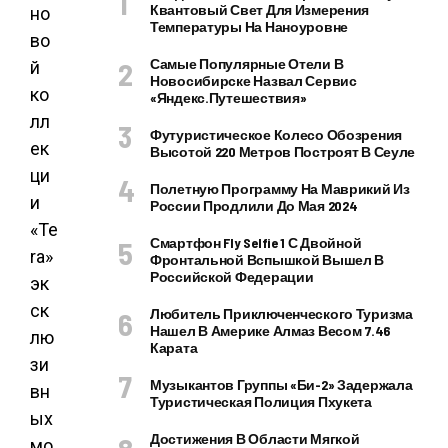
Квантовый Свет Для Измерения
но
Температуры На Наноуровне
во
Самые Популярные Отели В
й
Новосибирске Назвал Сервис
ко
«Яндекс.Путешествия»
лл
Футуристическое Колесо Обозрения
ек
Высотой 220 Метров Построят В Сеуле
ци
Полетную Программу На Маврикий Из
и
России Продлили До Мая 2024
«Te
Смартфон Fly Selfie 1 С Двойной
ra»
Фронтальной Вспышкой Вышел В
Российской Федерации
эк
ск
Любитель Приключенческого Туризма
Нашел В Америке Алмаз Весом 7.46
лю
Карата
зи
Музыкантов Группы «Би-2» Задержала
вн
Туристическая Полиция Пхукета
ых
Достижения В Области Мягкой
мо