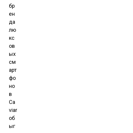
бр
ен
да
лю
кс
ов
ых
см
арт
фо
но
в
Ca
viar
об
ыг