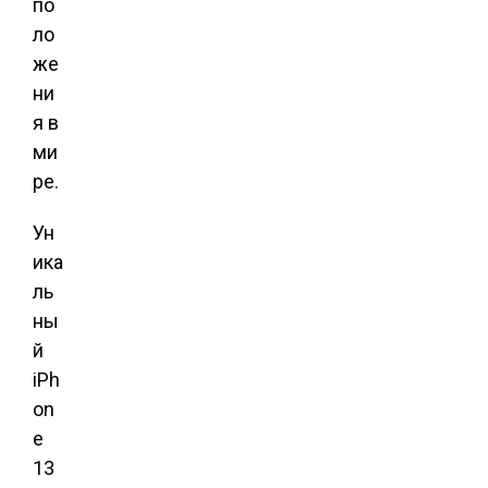
по
ло
же
ни
я в
ми
ре.
Ун
ика
ль
ны
й
iPh
on
e
13