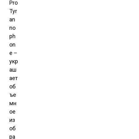
Pro
Tyr
an
no
ph
on
e –
укр
аш
ает
об
ъе
мн
ое
из
об
ра