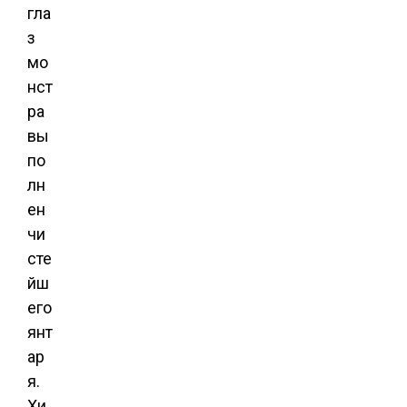
гла
з
мо
нст
ра
вы
по
лн
ен
чи
сте
йш
его
янт
ар
я.
Хи