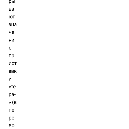
ры
ва
ют
зна
че
ни
е
пр
ист
авк
и
«те
ра-
» (в
пе
ре
во