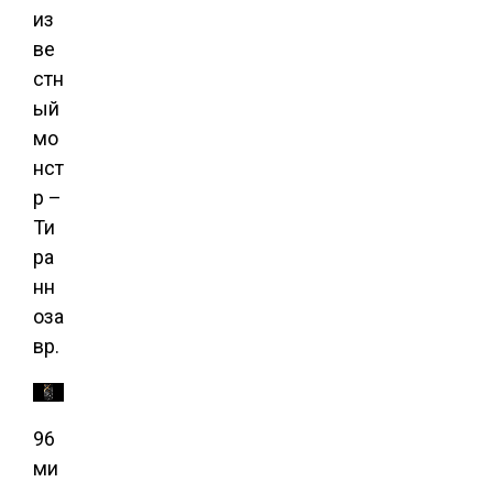
из
ве
стн
ый
мо
нст
р –
Ти
ра
нн
оза
вр.
96
ми