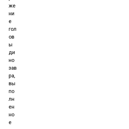
же
ни
е
гол
ов
ы
ди
но
зав
ра,
вы
по
лн
ен
но
е