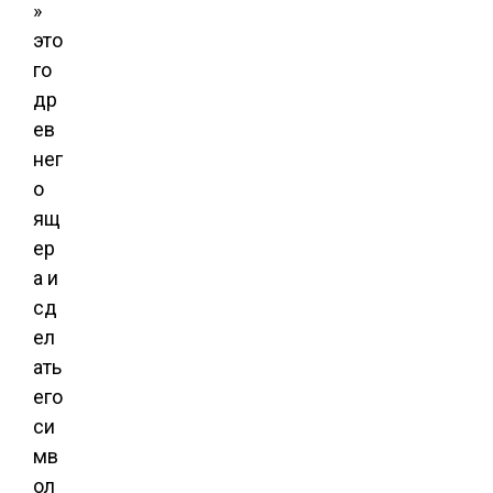
»
это
го
др
ев
нег
о
ящ
ер
а и
сд
ел
ать
его
си
мв
ол