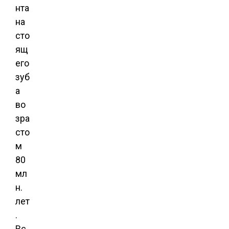
нта
на
сто
ящ
его
зуб
а
во
зра
сто
м
80
мл
н.
лет
.
Вс