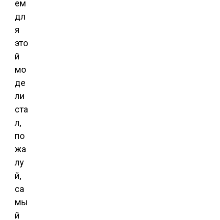
ем
дл
я
это
й
мо
де
ли
ста
л,
по
жа
лу
й,
са
мы
й