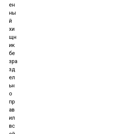
ен
ны
й
хи
щн
ик
бе
зра
зд
ел
ьн
о
пр
ав
ил
вс
ей