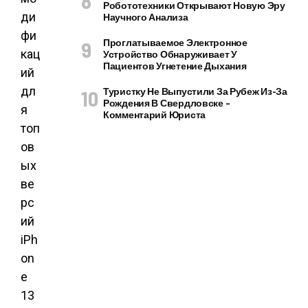
Робототехники Открывают Новую Эру
ди
Научного Анализа
фи
Проглатываемое Электронное
кац
Устройство Обнаруживает У
Пациентов Угнетение Дыхания
ий
дл
Туристку Не Выпустили За Рубеж Из-За
Рождения В Свердловске –
я
Комментарий Юриста
топ
ов
ых
ве
рс
ий
iPh
on
e
13