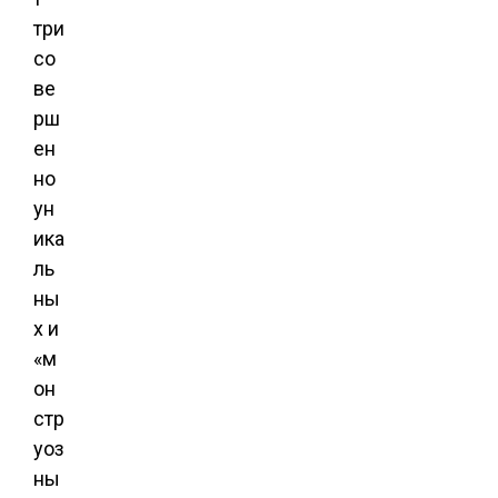
три
со
ве
рш
ен
но
ун
ика
ль
ны
х и
«м
он
стр
уоз
ны