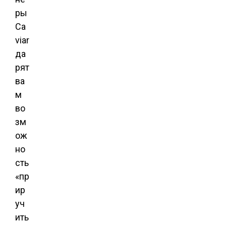
ры
Ca
viar
да
рят
ва
м
во
зм
ож
но
сть
«пр
ир
уч
ить