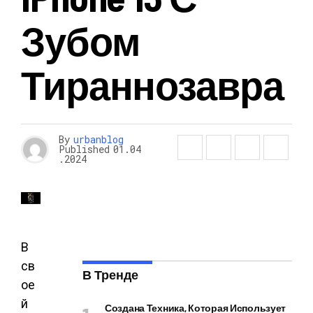
Зубом
Тираннозавра
By
urbanblog
Published
01.04
.2024
В
св
В Тренде
ое
й
Создана Техника, Которая Использует