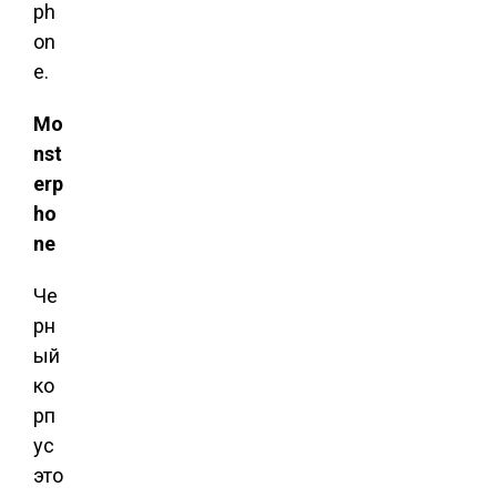
ph
on
e.
Mo
nst
erp
ho
ne
Че
рн
ый
ко
рп
ус
это