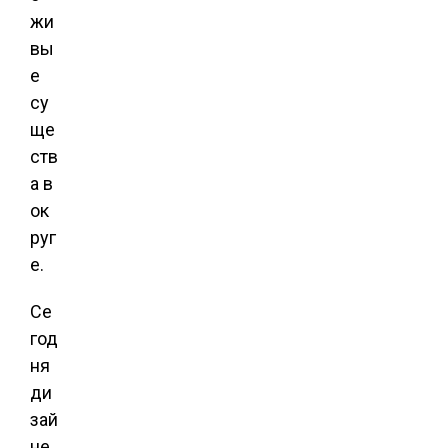
жи
вы
е
су
ще
ств
а в
ок
руг
е.
Се
год
ня
ди
зай
не