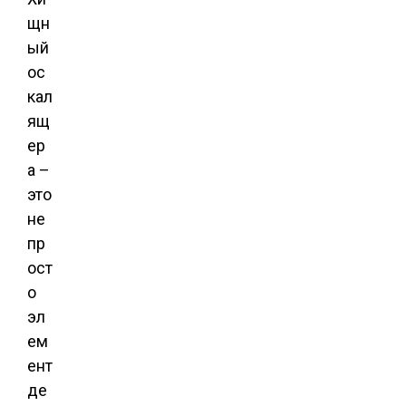
щн
ый
ос
кал
ящ
ер
а –
это
не
пр
ост
о
эл
ем
ент
де