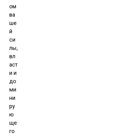
ом
ва
ше
й
си
лы,
вл
аст
и и
до
ми
ни
ру
ю
ще
го