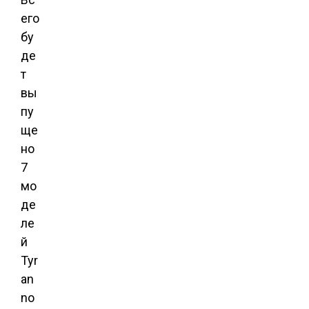
его
бу
де
т
вы
пу
ще
но
7
мо
де
ле
й
Tyr
an
no