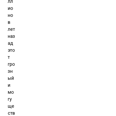
лл
ио
но
в
лет
наз
ад
это
т
гро
зн
ый
и
мо
гу
ще
ств