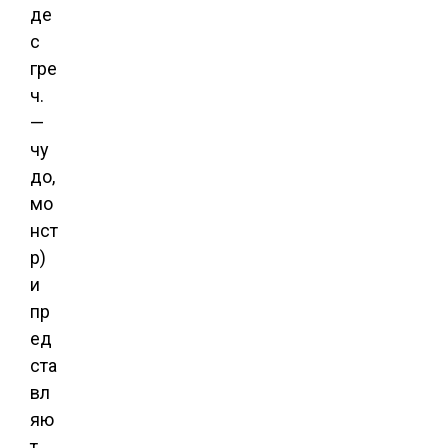
де
с
гре
ч.
—
чу
до,
мо
нст
р)
и
пр
ед
ста
вл
яю
т