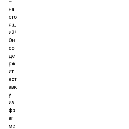
–
на
сто
ящ
ий!
Он
со
де
рж
ит
вст
авк
у
из
фр
аг
ме