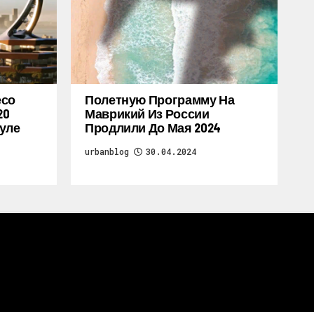
есо
Полетную Программу На
20
Маврикий Из России
уле
Продлили До Мая 2024
urbanblog
30.04.2024