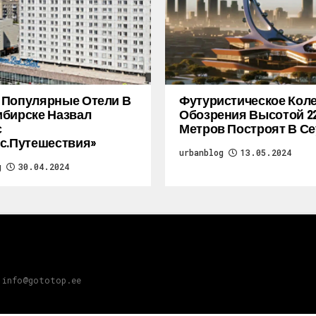
 Популярные Отели В
Футуристическое Кол
бирске Назвал
Обозрения Высотой 2
с
Метров Построят В Се
с.Путешествия»
urbanblog
13.05.2024
g
30.04.2024
 info@gototop.ee