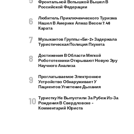
Фронтальной Вспышкой Вышел В
Российской Федерации
Любитель Приключенческого Туризма
Нашел В Америке Алмаз Весом 7.46
Карата
Музыкантов Группы «Би-2» Задержала
Туристическая Полиция Пхукета
Достижения В Области Мягкой
Робототехники Открывают Новую Эру
Научного Анализа
Проглатываемое Электронное
Устройство Обнаруживает У
Пациентов Угнетение Дыхания
Туристку Не Выпустили За Рубеж Из-За
Рождения В Свердловске –
Комментарий Юриста