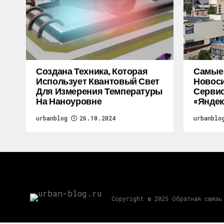
Создана Техника, Которая
Самые
Использует Квантовый Свет
Новоси
Для Измерения Температуры
Серви
На Наноуровне
«Яндек
urbanblog
26.10.2024
urbanblo
Copyright © 2025 Обратная связь