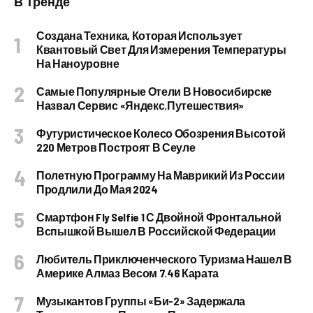
В Тренде
Создана Техника, Которая Использует
Квантовый Свет Для Измерения Температуры
На Наноуровне
Самые Популярные Отели В Новосибирске
Назвал Сервис «Яндекс.Путешествия»
Футуристическое Колесо Обозрения Высотой
220 Метров Построят В Сеуле
Полетную Программу На Маврикий Из России
Продлили До Мая 2024
Смартфон Fly Selfie 1 С Двойной Фронтальной
Вспышкой Вышел В Российской Федерации
Любитель Приключенческого Туризма Нашел В
Америке Алмаз Весом 7.46 Карата
Музыкантов Группы «Би-2» Задержала