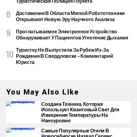
Туристическая Полиция Пхукета
Достижения В Области Мягкой Робототехники
Открывают Новую Эру Научного Анализа
Проглатываемое Электронное Устройство
Обнаруживает У Пациентов Угнетение Дыхания
Туристку Не Выпустили За Рубеж Из-За
Рождения В Свердловске – Комментарий
Юриста
You May Also Like
Создана Техника, Которая
Использует Квантовый Свет Для
Измерения Температуры На
Наноуровне
Самые Популярные Отели В
Новосибирске Назвал Сервис