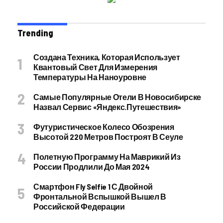
Trending
Создана Техника, Которая Использует
Квантовый Свет Для Измерения
Температуры На Наноуровне
Самые Популярные Отели В Новосибирске
Назвал Сервис «Яндекс.Путешествия»
Футуристическое Колесо Обозрения
Высотой 220 Метров Построят В Сеуле
Полетную Программу На Маврикий Из
России Продлили До Мая 2024
Смартфон Fly Selfie 1 С Двойной
Фронтальной Вспышкой Вышел В
Российской Федерации