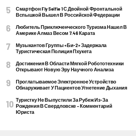
Смартфон Fly Selfie 1 С Двойной Фронтальной
Вспышкой Вышел В Российской Федерации
Любитель Приключенческого Туризма Нашел В
Америке Алмаз Весом 7.46 Карата
Музыкантов Группы «Би-2» Задержала
Туристическая Полиция Пхукета
Достижения В Области Мягкой Робототехники
Открывают Новую Эру Научного Анализа
Проглатываемое Электронное Устройство
Обнаруживает У Пациентов Угнетение Дыхания
Туристку Не Выпустили За Рубеж Из-За
Рождения В Свердловске – Комментарий
Юриста