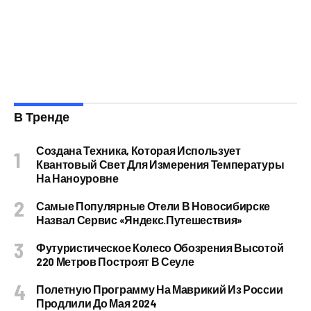
В Тренде
Создана Техника, Которая Использует
Квантовый Свет Для Измерения Температуры
На Наноуровне
Самые Популярные Отели В Новосибирске
Назвал Сервис «Яндекс.Путешествия»
Футуристическое Колесо Обозрения Высотой
220 Метров Построят В Сеуле
Полетную Программу На Маврикий Из России
Продлили До Мая 2024