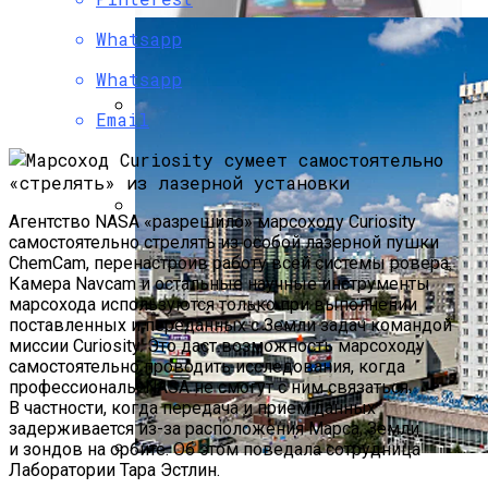
Whatsapp
Whatsapp
Email
Samsung, Вероятно, Не Будет
Производить Процессоры Для IPhone 7
Агентство NASA «разрешило» марсоходу Curiosity
самостоятельно стрелять из особой лазерной пушки
Как Сломать IPhone При Смене Даты
ChemCam, перенастроив работу всей системы ровера.
Камера Navcam и остальные научные инструменты
марсохода используются только при выполнении
поставленных и переданных с Земли задач командой
миссии Curiosity. Это даст возможность марсоходу
самостоятельно проводить исследования, когда
профессионалы NASA не смогут с ним связаться.
В частности, когда передача и прием данных
задерживается из-за расположения Марса, Земли
и зондов на орбите. Об этом поведала сотрудница
Лаборатории Тара Эстлин.
Самые Популярные Отели В