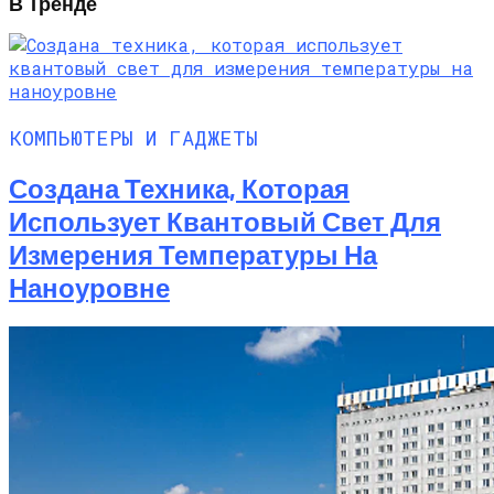
В Тренде
КОМПЬЮТЕРЫ И ГАДЖЕТЫ
Создана Техника, Которая
Использует Квантовый Свет Для
Измерения Температуры На
Наноуровне