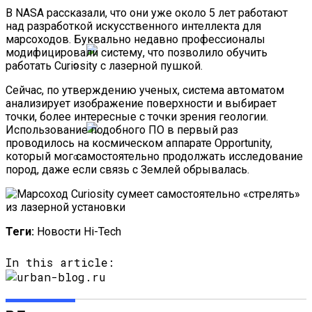
Новосибирске Назвал Сервис
В NASA рассказали, что они уже около 5 лет работают
«Яндекс.Путешествия»
над разработкой искусственного интеллекта для
марсоходов. Буквально недавно профессионалы
модифицировали систему, что позволило обучить
работать Curiosity с лазерной пушкой.
Полетную Программу На Маврикий Из
Сейчас, по утверждению ученых, система автоматом
анализирует изображение поверхности и выбирает
России Продлили До Мая 2024
точки, более интересные с точки зрения геологии.
Использование подобного ПО в первый раз
проводилось на космическом аппарате Opportunity,
который мог самостоятельно продолжать исследование
пород, даже если связь с Землей обрывалась.
Любитель Приключенческого Туризма
Нашел В Америке Алмаз Весом 7.46
Карата
Теги:
Новости Hi-Tech
In this article: