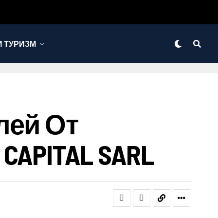
 ТУРИЗМ
лей От
CAPITAL SARL