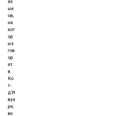
яз
ык
ов,
на
кот
ор
ых
гов
ор
ят
в
Ко
т-
д’И
вуа
ре,
вк