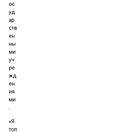
ос
уд
ар
ств
ен
ны
ми
уч
ре
жд
ен
ия
ми
.
«Я
тол