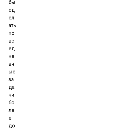
бы
сд
ел
ать
по
вс
ед
не
вн
ые
за
да
чи
бо
ле
е
до