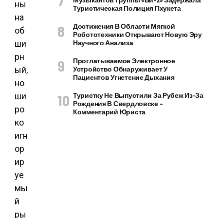
ны
Туристическая Полиция Пхукета
на
Достижения В Области Мягкой
об
Робототехники Открывают Новую Эру
ши
Научного Анализа
рн
Проглатываемое Электронное
ый,
Устройство Обнаруживает У
Пациентов Угнетение Дыхания
но
ши
Туристку Не Выпустили За Рубеж Из-За
Рождения В Свердловске –
ро
Комментарий Юриста
ко
игн
ор
ир
уе
мы
й
ры