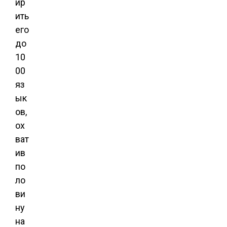
ир
ить
его
до
10
00
яз
ык
ов,
ох
ват
ив
по
ло
ви
ну
на