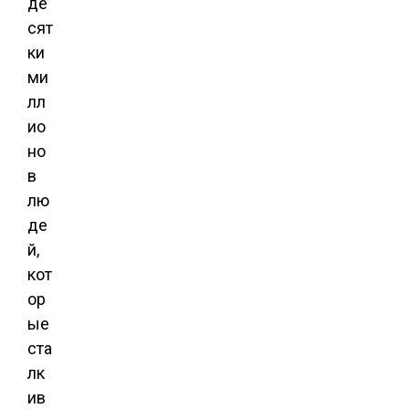
де
сят
ки
ми
лл
ио
но
в
лю
де
й,
кот
ор
ые
ста
лк
ив