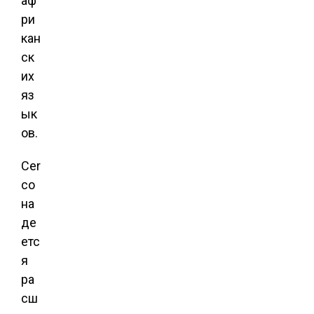
аф
ри
кан
ск
их
яз
ык
ов.
Cer
co
на
де
етс
я
ра
сш