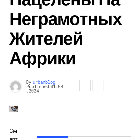
Неграмотных
Жителей
Африки
By
urbanblog
Published
01.04
.2024
См
арт