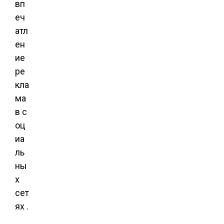
вп
еч
атл
ен
ие
ре
кла
ма
в с
оц
иа
ль
ны
х
сет
ях .