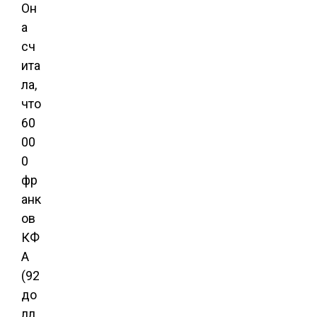
Он
а
сч
ита
ла,
что
60
00
0
фр
анк
ов
КФ
А
(92
до
лл