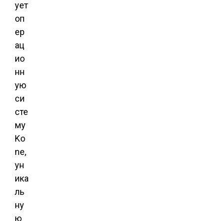
ует
оп
ер
ац
ио
нн
ую
си
сте
му
Ko
ne,
ун
ика
ль
ну
ю