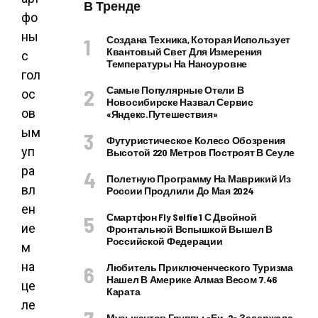
В Тренде
фо
ны
Создана Техника, Которая Использует
Квантовый Свет Для Измерения
с
Температуры На Наноуровне
гол
Самые Популярные Отели В
ос
Новосибирске Назвал Сервис
ов
«Яндекс.Путешествия»
ым
Футуристическое Колесо Обозрения
уп
Высотой 220 Метров Построят В Сеуле
ра
Полетную Программу На Маврикий Из
вл
России Продлили До Мая 2024
ен
Смартфон Fly Selfie 1 С Двойной
ие
Фронтальной Вспышкой Вышел В
Российской Федерации
м
на
Любитель Приключенческого Туризма
Нашел В Америке Алмаз Весом 7.46
це
Карата
ле
Музыкантов Группы «Би-2» Задержала