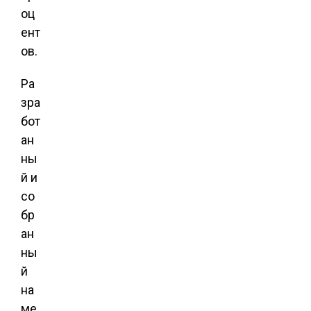
оц
ент
ов.
Ра
зра
бот
ан
ны
й и
со
бр
ан
ны
й
на
ме