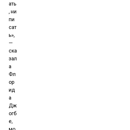
ать
, ни
пи
сат
ь»,
—
ска
зал
а
Фл
ор
ид
а
Дж
огб
е,
мо