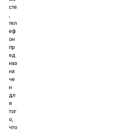
сте
,
тел
еф
он
пр
ед
наз
на
че
н
дл
я
тог
о,
что