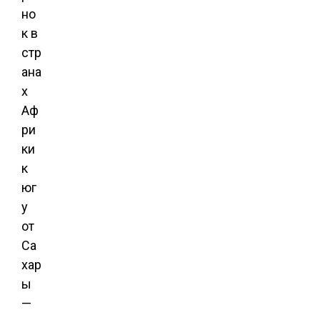
но
к в
стр
ана
х
Аф
ри
ки
к
юг
у
от
Са
хар
ы
—