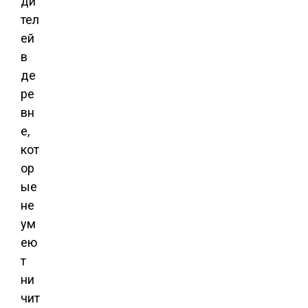
ди
тел
ей
в
де
ре
вн
е,
кот
ор
ые
не
ум
ею
т
ни
чит