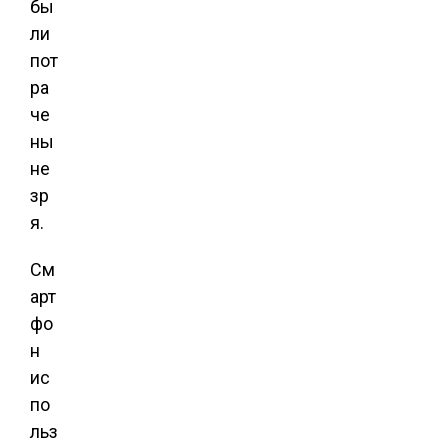
бы
ли
пот
ра
че
ны
не
зр
я.
См
арт
фо
н
ис
по
льз