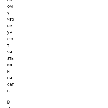
ом
у
что
не
ум
ею
т
чит
ать
ил
и
пи
сат
ь.
В