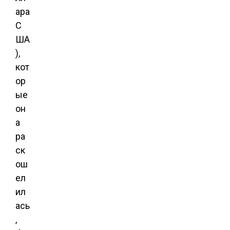
ара
С
ША
),
кот
ор
ые
он
а
ра
ск
ош
ел
ил
ась
,