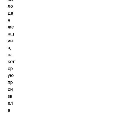
ло
да
я
же
нщ
ин
а,
на
кот
ор
ую
пр
ои
зв
ел
а