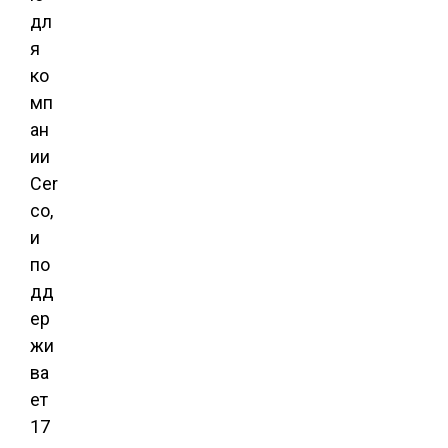
дл
я
ко
мп
ан
ии
Cer
co,
и
по
дд
ер
жи
ва
ет
17