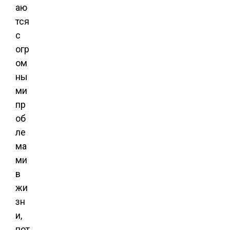
аю
тся
с
огр
ом
ны
ми
пр
об
ле
ма
ми
в
жи
зн
и,
пот