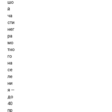
шо
й
ча
сти
нег
ра
мо
тно
го
на
се
ле
ни
я —
до
40
пр