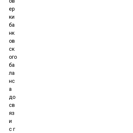
ов
ер
ки
ба
нк
ов
ск
ого
ба
ла
нс
а
до
св
яз
и
с г