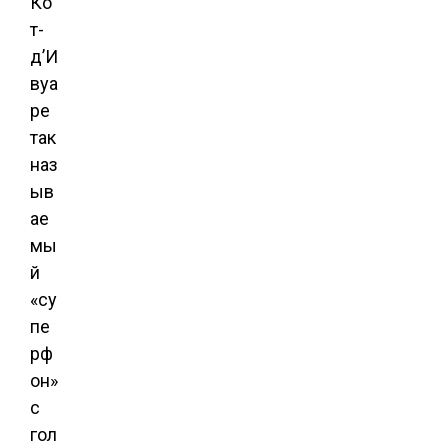
Ко
т-
д’И
вуа
ре
так
наз
ыв
ае
мы
й
«су
пе
рф
он»
с
гол