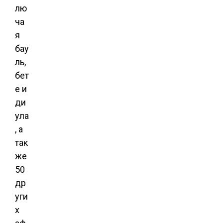
лю
ча
я
бау
ль,
бет
е и
ди
ула
, а
так
же
50
др
уги
х