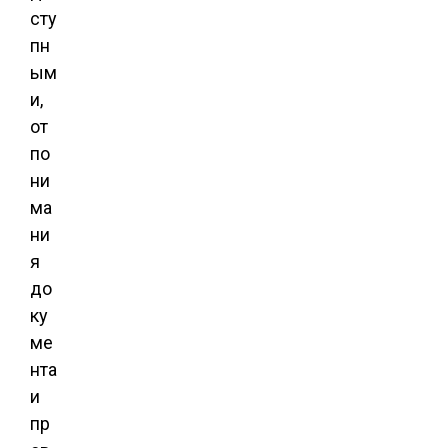
сту
пн
ым
и,
от
по
ни
ма
ни
я
до
ку
ме
нта
и
пр