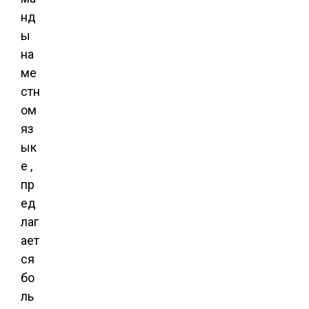
нд
ы
на
ме
стн
ом
яз
ык
е ,
пр
ед
лаг
ает
ся
бо
ль