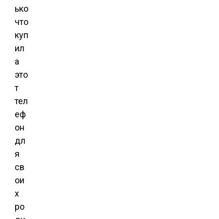
ько
что
куп
ил
а
это
т
тел
еф
он
дл
я
св
ои
х
ро