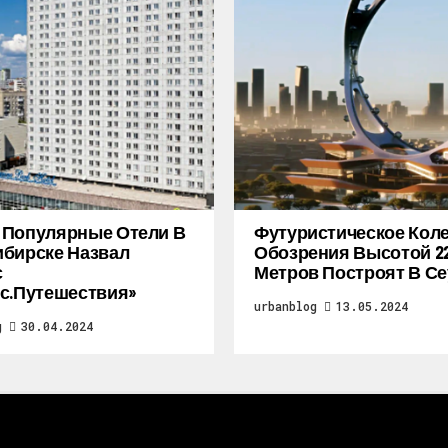
 Популярные Отели В
Футуристическое Кол
бирске Назвал
Обозрения Высотой 2
с
Метров Построят В Се
с.Путешествия»
urbanblog
13.05.2024
g
30.04.2024