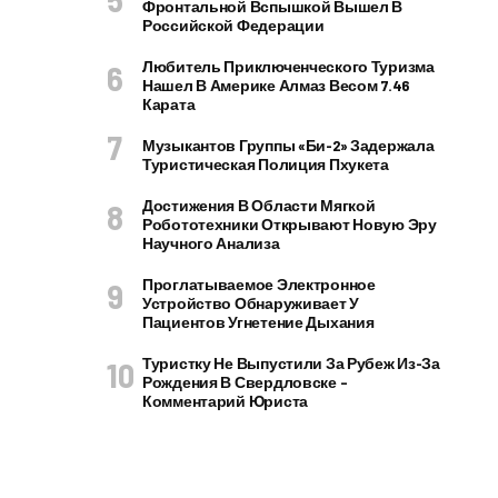
Фронтальной Вспышкой Вышел В
Российской Федерации
Любитель Приключенческого Туризма
Нашел В Америке Алмаз Весом 7.46
Карата
Музыкантов Группы «Би-2» Задержала
Туристическая Полиция Пхукета
Достижения В Области Мягкой
Робототехники Открывают Новую Эру
Научного Анализа
Проглатываемое Электронное
Устройство Обнаруживает У
Пациентов Угнетение Дыхания
Туристку Не Выпустили За Рубеж Из-За
Рождения В Свердловске –
Комментарий Юриста