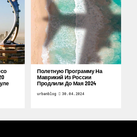
есо
Полетную Программу На
20
Маврикий Из России
уле
Продлили До Мая 2024
urbanblog
30.04.2024