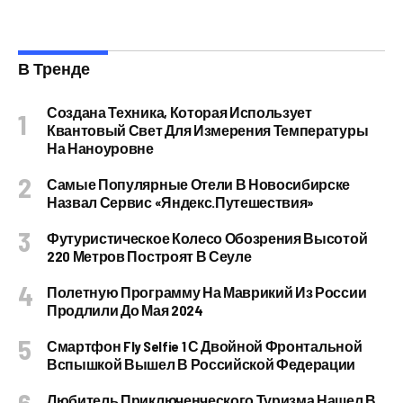
В Тренде
Создана Техника, Которая Использует
Квантовый Свет Для Измерения Температуры
На Наноуровне
Самые Популярные Отели В Новосибирске
Назвал Сервис «Яндекс.Путешествия»
Футуристическое Колесо Обозрения Высотой
220 Метров Построят В Сеуле
Полетную Программу На Маврикий Из России
Продлили До Мая 2024
Смартфон Fly Selfie 1 С Двойной Фронтальной
Вспышкой Вышел В Российской Федерации
Любитель Приключенческого Туризма Нашел В