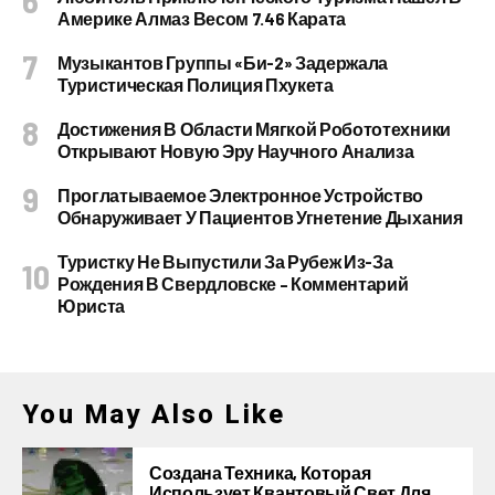
Америке Алмаз Весом 7.46 Карата
Музыкантов Группы «Би-2» Задержала
Туристическая Полиция Пхукета
Достижения В Области Мягкой Робототехники
Открывают Новую Эру Научного Анализа
Проглатываемое Электронное Устройство
Обнаруживает У Пациентов Угнетение Дыхания
Туристку Не Выпустили За Рубеж Из-За
Рождения В Свердловске – Комментарий
Юриста
You May Also Like
Создана Техника, Которая
Использует Квантовый Свет Для