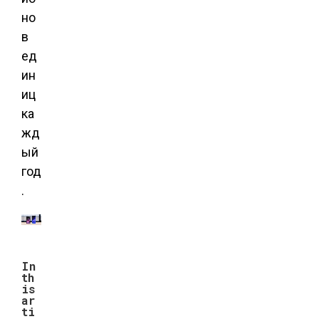
но
в
ед
ин
иц
ка
жд
ый
год
.
In
th
is
ar
ti