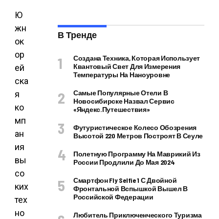
Ю
жн
В Тренде
ок
ор
Создана Техника, Которая Использует
Квантовый Свет Для Измерения
ей
Температуры На Наноуровне
ска
Самые Популярные Отели В
я
Новосибирске Назвал Сервис
ко
«Яндекс.Путешествия»
мп
Футуристическое Колесо Обозрения
ан
Высотой 220 Метров Построят В Сеуле
ия
Полетную Программу На Маврикий Из
вы
России Продлили До Мая 2024
со
Смартфон Fly Selfie 1 С Двойной
ких
Фронтальной Вспышкой Вышел В
Российской Федерации
тех
но
Любитель Приключенческого Туризма