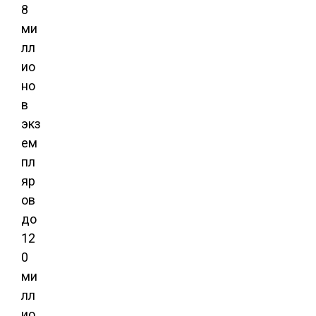
8
ми
лл
ио
но
в
экз
ем
пл
яр
ов
до
12
0
ми
лл
ио