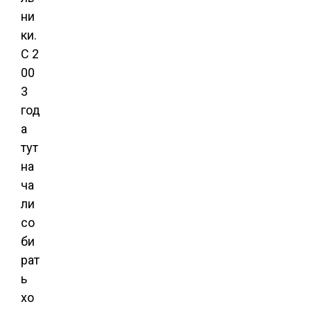
ни
ки.
С 2
00
3
год
а
тут
на
ча
ли
со
би
рат
ь
хо