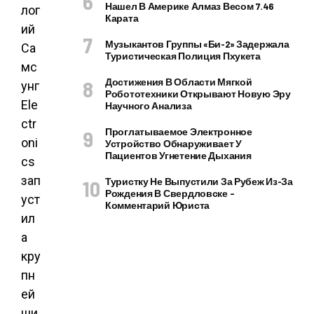
Нашел В Америке Алмаз Весом 7.46
лог
Карата
ий
Музыкантов Группы «Би-2» Задержала
Са
Туристическая Полиция Пхукета
мс
Достижения В Области Мягкой
унг
Робототехники Открывают Новую Эру
Ele
Научного Анализа
ctr
Проглатываемое Электронное
oni
Устройство Обнаруживает У
Пациентов Угнетение Дыхания
cs
зап
Туристку Не Выпустили За Рубеж Из-За
Рождения В Свердловске –
уст
Комментарий Юриста
ил
а
кру
пн
ей
ши