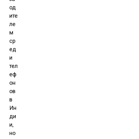
од
ите
ле
м
ср
ед
и
тел
еф
он
ов
в
Ин
ди
и,
но