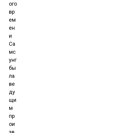
ого
вр
ем
ен
и
Са
мс
унг
бы
ла
ве
ду
щи
м
пр
ои
зв