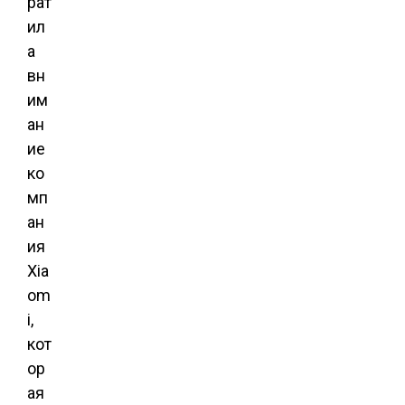
рат
ил
а
вн
им
ан
ие
ко
мп
ан
ия
Xia
om
i,
кот
ор
ая