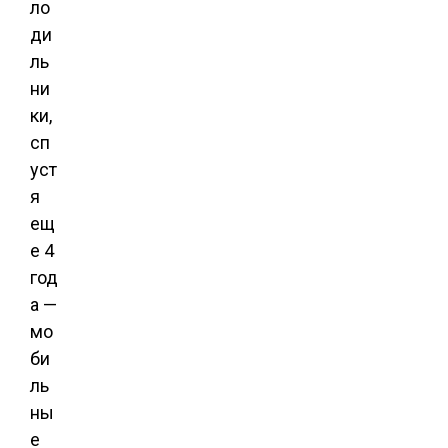
ло
ди
ль
ни
ки,
сп
уст
я
ещ
е 4
год
а —
мо
би
ль
ны
е