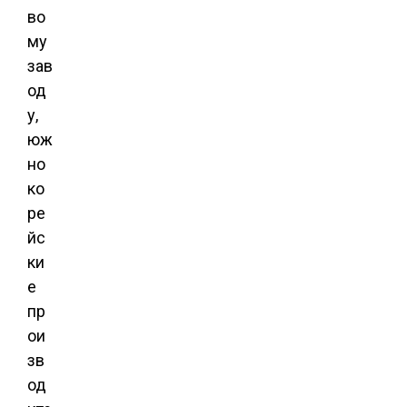
во
му
зав
од
у,
юж
но
ко
ре
йс
ки
е
пр
ои
зв
од