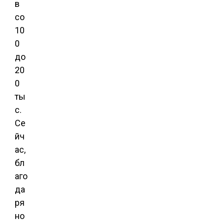
в
со
10
0
до
20
0
ты
с.
Се
йч
ас,
бл
аго
да
ря
но