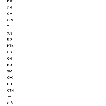
ите
ли
см
огу
т
уд
во
ить
св
ои
во
зм
ож
но
сти
—
с 6