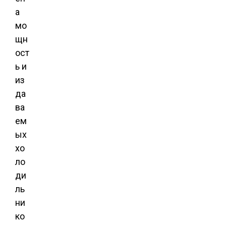
а
мо
щн
ост
ь и
из
да
ва
ем
ых
хо
ло
ди
ль
ни
ко