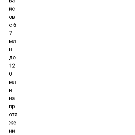
ва
йс
ов
с 6
7
мл
н
до
12
0
мл
н
на
пр
отя
же
ни