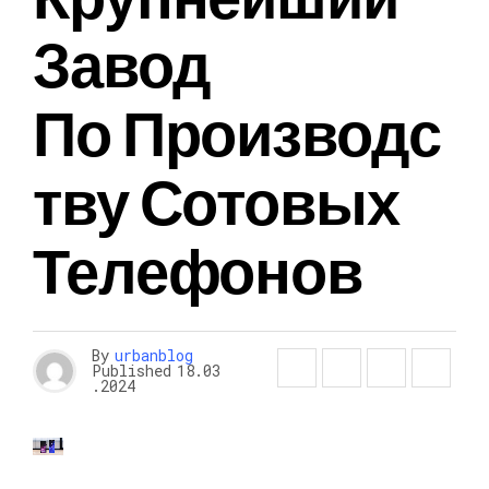
Завод
По Производс
Тву Сотовых
Телефонов
By
urbanblog
Published
18.03
.2024