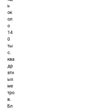
ь
ок
ол
о
14
0
ты
с.
ква
др
атн
ых
ме
тро
в.
Бл