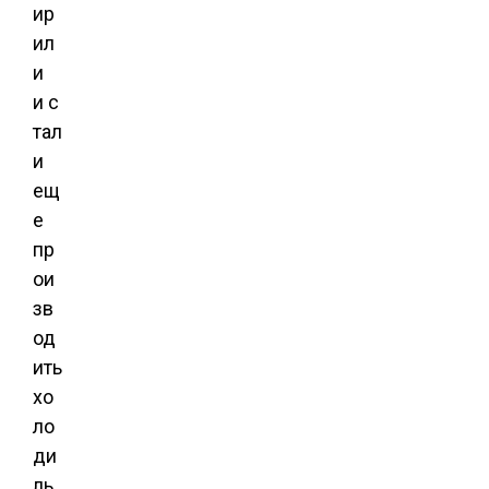
ир
ил
и
и с
тал
и
ещ
е
пр
ои
зв
од
ить
хо
ло
ди
ль