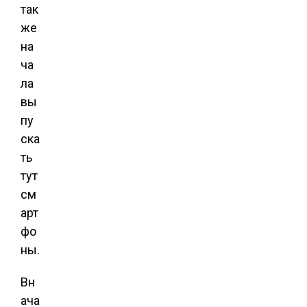
так
же
на
ча
ла
вы
пу
ска
ть
тут
см
арт
фо
ны.
Вн
ача