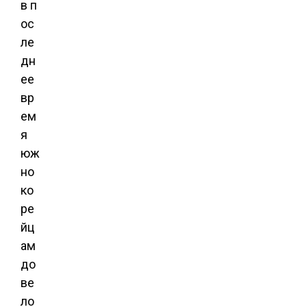
в п
ос
ле
дн
ее
вр
ем
я
юж
но
ко
ре
йц
ам
до
ве
ло