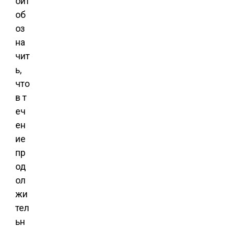
оит
об
оз
на
чит
ь,
что
в т
еч
ен
ие
пр
од
ол
жи
тел
ьн