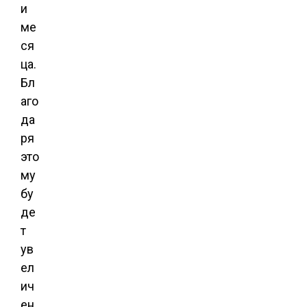
и
ме
ся
ца.
Бл
аго
да
ря
это
му
бу
де
т
ув
ел
ич
ен