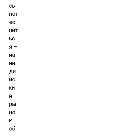
сь
пот
ес
нит
ьс
я —
на
ин
ди
йс
ки
й
ры
но
к
об