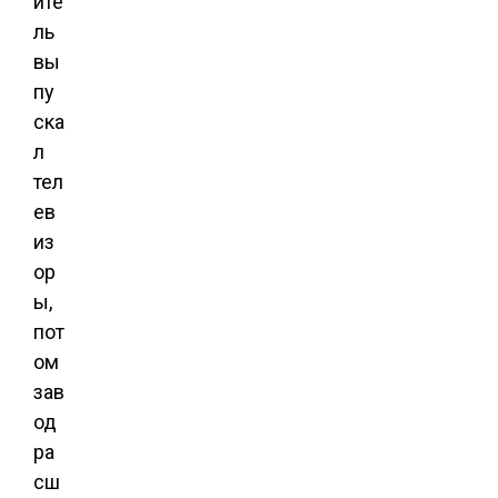
ите
ль
вы
пу
ска
л
тел
ев
из
ор
ы,
пот
ом
зав
од
ра
сш