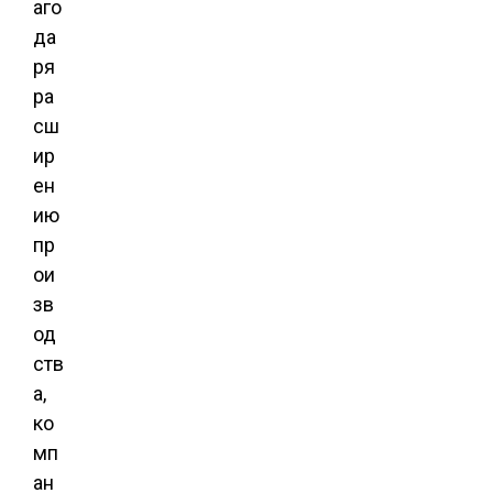
аго
да
ря
ра
сш
ир
ен
ию
пр
ои
зв
од
ств
а,
ко
мп
ан